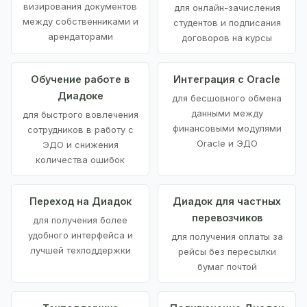
визирования документов
для онлайн-зачисления
между собственниками и
студентов и подписания
арендаторами
договоров на курсы
Обучение работе в
Интеграция с Oracle
Диадоке
для бесшовного обмена
данными между
для быстрого вовлечения
финансовыми модулями
сотрудников в работу с
Oracle и ЭДО
ЭДО и снижения
количества ошибок
Переход на Диадок
Диадок для частных
перевозчиков
для получения более
удобного интерфейса и
для получения оплаты за
лучшей техподдержки
рейсы без пересылки
бумаг почтой