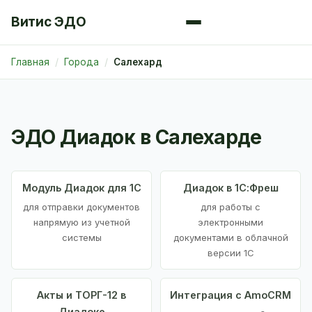
Витис ЭДО
Главная
Города
Салехард
ЭДО Диадок в Салехарде
Модуль Диадок для 1С
Диадок в 1С:Фреш
для отправки документов
для работы с
напрямую из учетной
электронными
системы
документами в облачной
версии 1С
Акты и ТОРГ-12 в
Интеграция с AmoCRM
Диадоке