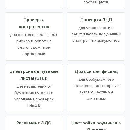
поставщиков
Проверка
Проверка ЭЦП
контрагентов
для уверенности в
легитимности полученных
для снижения налоговых
электронных документов
рисков и работы с
благонадежными
партнерами
Электронные путевые
Диадок для физлиц
листы (ЭПЛ)
для безбумажного
подписания договоров и
для избавления от
актов с частными
бумажных путевок и
клиентами
упрощения проверок
ГИБДД
Регламент ЭДО
Настройка роуминга в
Диадоке