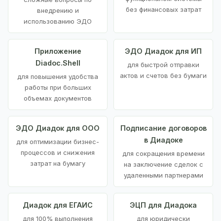
без финансовых затрат
внедрению и
использованию ЭДО
Приложение
ЭДО Диадок для ИП
Diadoc.Shell
для быстрой отправки
актов и счетов без бумаги
для повышения удобства
работы при больших
объемах документов
ЭДО Диадок для ООО
Подписание договоров
в Диадоке
для оптимизации бизнес-
процессов и снижения
для сокращения времени
затрат на бумагу
на заключение сделок с
удаленными партнерами
Диадок для ЕГАИС
ЭЦП для Диадока
для 100% выполнения
для юридически