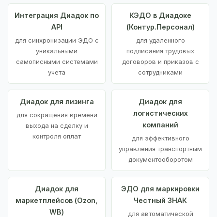
Интеграция Диадок по
КЭДО в Диадоке
API
(Контур.Персонал)
для синхронизации ЭДО с
для удаленного
уникальными
подписания трудовых
самописными системами
договоров и приказов с
учета
сотрудниками
Диадок для лизинга
Диадок для
логистических
для сокращения времени
компаний
выхода на сделку и
контроля оплат
для эффективного
управления транспортным
документооборотом
Диадок для
ЭДО для маркировки
маркетплейсов (Ozon,
Честный ЗНАК
WB)
для автоматической