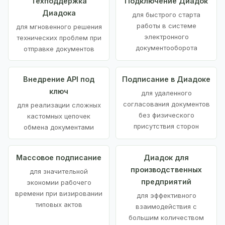
Техподдержка
Подключение Диадок
Диадока
для быстрого старта
работы в системе
для мгновенного решения
электронного
технических проблем при
документооборота
отправке документов
Внедрение API под
Подписание в Диадоке
ключ
для удаленного
согласования документов
для реализации сложных
без физического
кастомных цепочек
присутствия сторон
обмена документами
Массовое подписание
Диадок для
производственных
для значительной
предприятий
экономии рабочего
времени при визировании
для эффективного
типовых актов
взаимодействия с
большим количеством