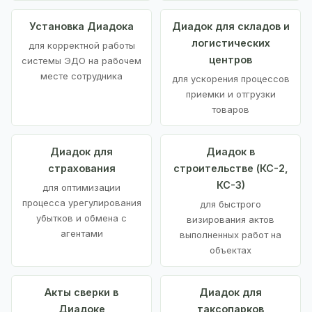
Установка Диадока
Диадок для складов и
логистических
для корректной работы
центров
системы ЭДО на рабочем
месте сотрудника
для ускорения процессов
приемки и отгрузки
товаров
Диадок для
Диадок в
страхования
строительстве (КС-2,
КС-3)
для оптимизации
процесса урегулирования
для быстрого
убытков и обмена с
визирования актов
агентами
выполненных работ на
объектах
Акты сверки в
Диадок для
Диадоке
таксопарков