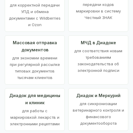
передачи кодов
для корректной передачи
маркировки в систему
УПД и обмена
Честный ЗНАК
документами с Wildberries
и Ozon
Массовая отправка
МЧД в Диадоке
документов
для соответствия новым
требованиям
для экономии времени
законодательства об
при регулярной рассылке
электронной подписи
типовых документов
тысячам клиентов
Диадок для медицины
Диадок и Меркурий
и клиник
для синхронизации
ветеринарного контроля и
для работы с
финансового
маркировкой лекарств и
документооборота
электронными рецептами