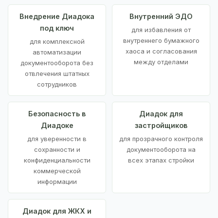
Внедрение Диадока
Внутренний ЭДО
под ключ
для избавления от
внутреннего бумажного
для комплексной
хаоса и согласования
автоматизации
между отделами
документооборота без
отвлечения штатных
сотрудников
Безопасность в
Диадок для
Диадоке
застройщиков
для уверенности в
для прозрачного контроля
сохранности и
документооборота на
конфиденциальности
всех этапах стройки
коммерческой
информации
Диадок для ЖКХ и