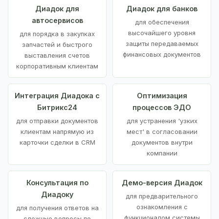
Диадок для
Диадок для банков
автосервисов
для обеспечения
высочайшего уровня
для порядка в закупках
защиты передаваемых
запчастей и быстрого
финансовых документов
выставления счетов
корпоративным клиентам
Интеграция Диадока с
Оптимизация
Битрикс24
процессов ЭДО
для отправки документов
для устранения 'узких
клиентам напрямую из
мест' в согласовании
карточки сделки в CRM
документов внутри
компании
Консультация по
Демо-версия Диадок
Диадоку
для предварительного
ознакомления с
для получения ответов на
функционалом системы
сложные вопросы по