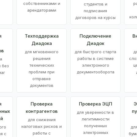
е
собственниками и
р
студентов и
арендаторами
подписания
кол
договоров на курсы
я
Техподдержка
Подключение
В
Диадока
Диадок
ов
для мгновенного
для быстрого старта
д
решения
работы в системе
сло
я
технических
электронного
ц
 без
проблем при
документооборота
маг
отправке
документов
я
Проверка
Проверка ЭЦП
Э
нных
контрагентов
п
для уверенности в
ий
легитимности
для снижения
полученных
налоговых рисков и
ого
дл
электронных
работы с
я с
бум