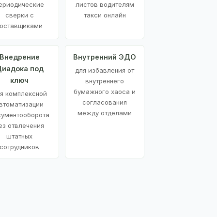
ериодические
листов водителям
сверки с
такси онлайн
оставщиками
Внедрение
Внутренний ЭДО
иадока под
для избавления от
ключ
внутреннего
бумажного хаоса и
я комплексной
согласования
втоматизации
между отделами
кументооборота
ез отвлечения
штатных
сотрудников