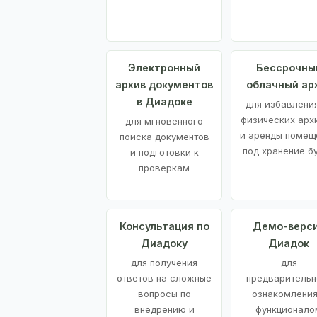
Электронный
Бессрочны
архив документов
облачный ар
в Диадоке
для избавления
физических арх
для мгновенного
и аренды помещ
поиска документов
под хранение б
и подготовки к
проверкам
Консультация по
Демо-верс
Диадоку
Диадок
для получения
для
ответов на сложные
предварительн
вопросы по
ознакомления
внедрению и
функционало