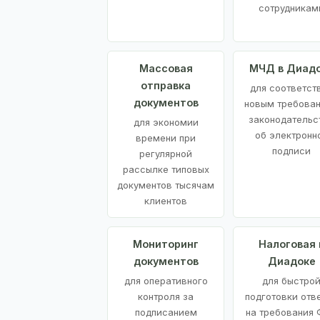
сотрудникам
Массовая
МЧД в Диад
отправка
для соответст
документов
новым требова
законодательс
для экономии
об электронн
времени при
подписи
регулярной
рассылке типовых
документов тысячам
клиентов
Мониторинг
Налоговая 
документов
Диадоке
для оперативного
для быстро
контроля за
подготовки отв
подписанием
на требования