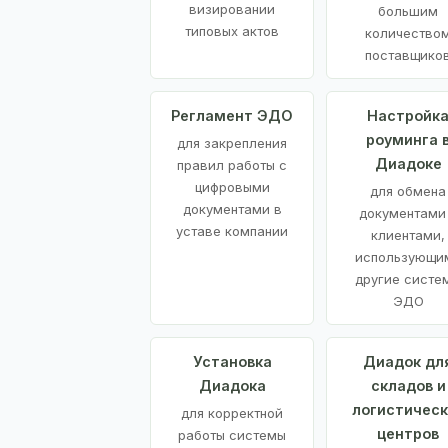
визировании
большим
типовых актов
количество
поставщико
Регламент ЭДО
Настройк
роуминга 
для закрепления
Диадоке
правил работы с
цифровыми
для обмена
документами в
документами
уставе компании
клиентами,
использующи
другие систе
ЭДО
Установка
Диадок дл
Диадока
складов и
логистическ
для корректной
центров
работы системы