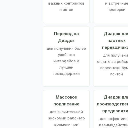
важных контрактов
и встречны
и актов
проверки
Переход на
Диадок дл
Диадок
частных
перевозчик
для получения более
удобного
для получени
интерфейса и
оплаты за рейсы
лучшей
пересылки бу
техподдержки
почтой
Массовое
Диадок дл
подписание
производстве
предприят
для значительной
экономии рабочего
для эффективн
времени при
взаимодействи