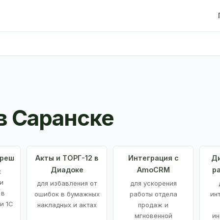
в Саранске
Фреш
Акты и ТОРГ-12 в
Интеграция с
Ди
Диадоке
AmoCRM
р
с
и
для избавления от
для ускорения
 в
ошибок в бумажных
работы отдела
ин
и 1С
накладных и актах
продаж и
мгновенной
ин