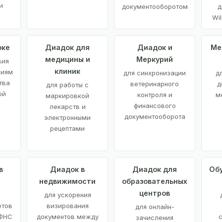
и
документооборотом
д
Wil
оке
Диадок для
Диадок и
Ме
медицины и
Меркурий
вия
клиник
ниям
для синхронизации
д
тва
ветеринарного
д
для работы с
ой
контроля и
м
маркировкой
финансового
лекарств и
документооборота
электронными
рецептами
в
Диадок в
Диадок для
Об
недвижимости
образовательных
центров
й
для ускорения
етов
визирования
для онлайн-
 ФНС
документов между
зачисления