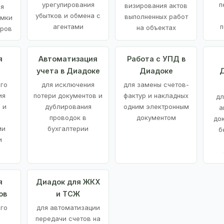
урегулирования
п
визирования актов
ия
убытков и обмена с
выполненных работ
емки
агентами
п
на объектах
аров
я
Автоматизация
Работа с УПД в
учета в Диадоке
Диадоке
Д
ого
для исключения
для замены счетов-
ия
потери документов и
фактур и накладных
дл
 и
дублирования
одним электронным
а
проводок в
документом
до
ми
бухгалтерии
б
и
я
Диадок для ЖКХ
ов
и ТСЖ
го
для автоматизации
передачи счетов на