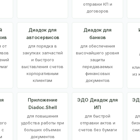
отправки КП и
договоров
й
Диадок для
Диадок для
хив
автосервисов
банков
 от
для порядка в
для обеспечения
ивов
закупках запчастей
высочайшего уровня
ений
и быстрого
защиты
умаг
выставления счетов
передаваемых
кли
корпоративным
финансовых
из 
клиентам
документов
ия
Приложение
ЭДО Диадок для
ЭД
Diadoc.Shell
ИП
для повышения
для быстрой
дл
ого
удобства работы при
отправки актов и
биз
 с
больших объемах
счетов без бумаги
сни
м
документов