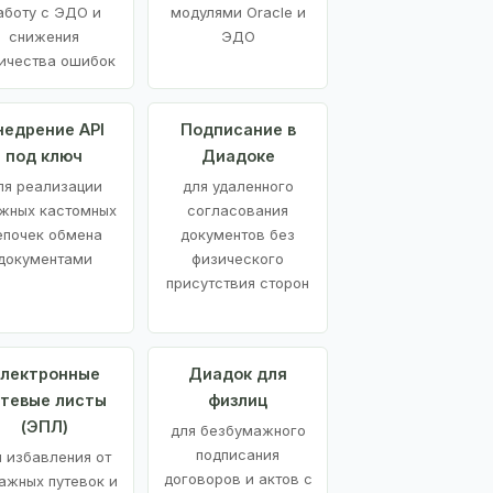
аботу с ЭДО и
модулями Oracle и
снижения
ЭДО
ичества ошибок
недрение API
Подписание в
под ключ
Диадоке
ля реализации
для удаленного
жных кастомных
согласования
епочек обмена
документов без
документами
физического
присутствия сторон
лектронные
Диадок для
утевые листы
физлиц
(ЭПЛ)
для безбумажного
подписания
я избавления от
договоров и актов с
ажных путевок и