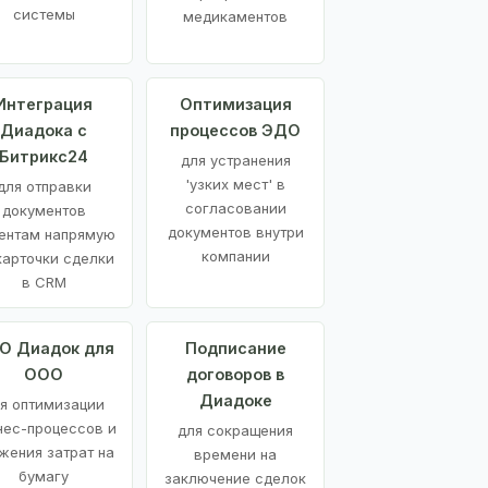
системы
медикаментов
Интеграция
Оптимизация
Диадока с
процессов ЭДО
Битрикс24
для устранения
'узких мест' в
для отправки
согласовании
документов
документов внутри
ентам напрямую
компании
карточки сделки
в CRM
О Диадок для
Подписание
ООО
договоров в
Диадоке
я оптимизации
нес-процессов и
для сокращения
жения затрат на
времени на
бумагу
заключение сделок