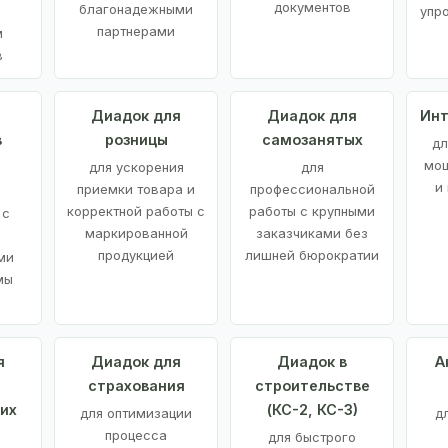
документов
благонадежными
упр
партнерами
м
в
а
Диадок для
Диадок для
Инт
в
розницы
самозанятых
дл
мощ
для ускорения
для
и
приемки товара и
профессиональной
корректной работы с
работы с крупными
 с
маркированной
заказчиками без
продукцией
лишней бюрократии
ми
мы
я
Диадок для
Диадок в
А
страхования
строительстве
их
(КС-2, КС-3)
для оптимизации
д
процесса
для быстрого