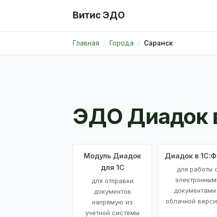
Витис ЭДО
Главная
Города
Саранск
ЭДО Диадок 
Модуль Диадок
Диадок в 1С:
для 1С
для работы 
электронным
для отправки
документами
документов
облачной верси
напрямую из
учетной системы