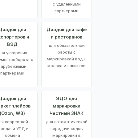
с удаленными
партнерами
Диадок для
Диадок для кафе
кспортеров и
и ресторанов
ВЭД
для обязательной
работы с
ля ускорения
маркировкой воды,
ументооборота с
молока и напитков
зарубежными
партнерами
Диадок для
ЭДО для
ркетплейсов
маркировки
(Ozon, WB)
Честный ЗНАК
ля корректной
для автоматической
ередачи УПД и
передачи кодов
обмена
маркировки в