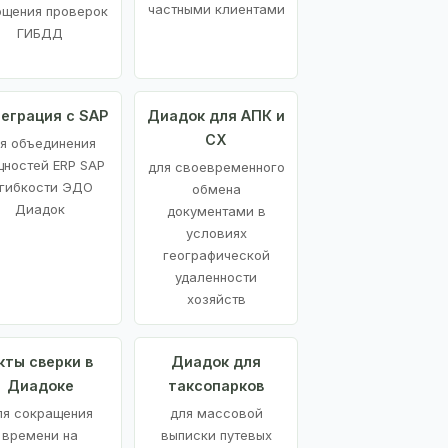
частными клиентами
ощения проверок
ГИБДД
еграция с SAP
Диадок для АПК и
СХ
я объединения
ностей ERP SAP
для своевременного
 гибкости ЭДО
обмена
Диадок
документами в
условиях
географической
удаленности
хозяйств
кты сверки в
Диадок для
Диадоке
таксопарков
ля сокращения
для массовой
времени на
выписки путевых