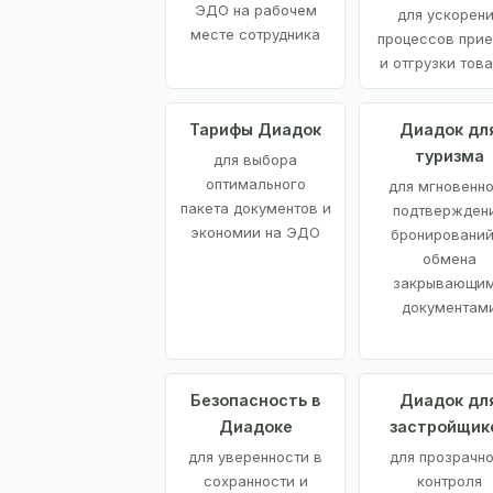
ЭДО на рабочем
для ускорен
месте сотрудника
процессов при
и отгрузки тов
Тарифы Диадок
Диадок дл
туризма
для выбора
оптимального
для мгновенн
пакета документов и
подтвержден
экономии на ЭДО
бронирований
обмена
закрывающи
документам
Безопасность в
Диадок дл
Диадоке
застройщик
для уверенности в
для прозрачно
сохранности и
контроля