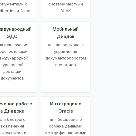
окументами с
систему Честный
dberries и Ozon
ЗНАК
ждународный
Мобильный
ЭДО
Диадок
ля исключения
для непрерывного
орогостоящей
управления
еждународной
документооборотом
курьерской
вне офиса
доставки
документов
учение работе
Интеграция с
в Диадоке
Oracle
для быстрого
для бесшовного
вовлечения
обмена данными
сотрудников в
между финансовыми