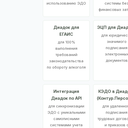
использованию ЭДО
системы бе
финансовых за
Диадок для
ЭЦП для Диа
ЕГАИС
для юридичес
значимого
для 100%
подписания
выполнения
электронны
требований
документов
законодательства
по обороту алкоголя
Интеграция
КЭДО в Диад
Диадок по API
(Контур.Персо
для синхронизации
для удаленно
ЭДО с уникальными
подписания
самописными
трудовых догов
системами учета
и приказов 