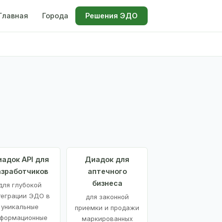
Главная
Города
Решения ЭДО
адок API для
Диадок для
азработчиков
аптечного
бизнеса
для глубокой
теграции ЭДО в
для законной
уникальные
приемки и продажи
формационные
маркированных