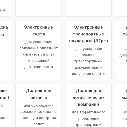
з
трат
дока
Электронные
Электронные
счета
транспортные
э
ки
накладные (ЭТрН)
для ускорения
получения оплаты от
для ускорения
д
х
клиентов за счет
обмена
док
мгновенной
транспортными
доставки счета
документами и
получения оплаты
оке
Диадок для
Диадок для
нал)
лизинга
логистических
ма
компаний
го
для сокращения
времени выхода на
для эффективного
д
оров
сделку и контроля
управления
п
с
оплат
транспортным