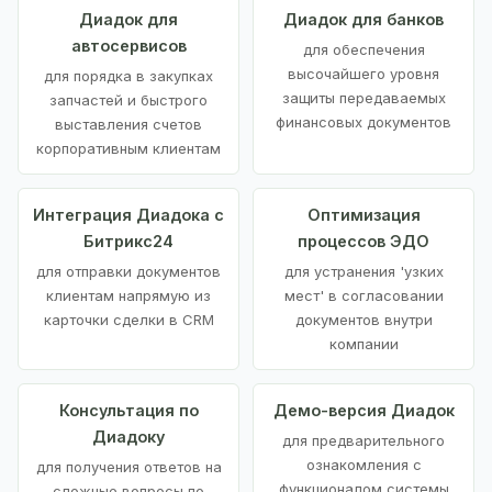
Диадок для
Диадок для банков
автосервисов
для обеспечения
высочайшего уровня
для порядка в закупках
защиты передаваемых
запчастей и быстрого
финансовых документов
выставления счетов
корпоративным клиентам
Интеграция Диадока с
Оптимизация
Битрикс24
процессов ЭДО
для отправки документов
для устранения 'узких
клиентам напрямую из
мест' в согласовании
карточки сделки в CRM
документов внутри
компании
Консультация по
Демо-версия Диадок
Диадоку
для предварительного
ознакомления с
для получения ответов на
функционалом системы
сложные вопросы по