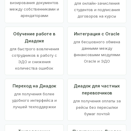
визирования документов
для онлайн-зачисления
между собственниками и
студентов и подписания
арендаторами
договоров на курсы
Обучение работе в
Интеграция с Oracle
Диадоке
для бесшовного обмена
данными между
для быстрого вовлечения
финансовыми модулями
сотрудников в работу с
Oracle и ЭДО
ЭДО и снижения
количества ошибок
Переход на Диадок
Диадок для частных
перевозчиков
для получения более
удобного интерфейса и
для получения оплаты за
лучшей техподдержки
рейсы без пересылки
бумаг почтой