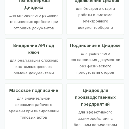
Техподдержка
Подключение Диадок
Диадока
для быстрого старта
работы в системе
для мгновенного решения
электронного
технических проблем при
документооборота
отправке документов
Внедрение API под
Подписание в Диадоке
ключ
для удаленного
согласования документов
для реализации сложных
без физического
кастомных цепочек
присутствия сторон
обмена документами
Массовое подписание
Диадок для
производственных
для значительной
предприятий
экономии рабочего
времени при визировании
для эффективного
типовых актов
взаимодействия с
большим количеством