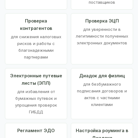
поставщиков
Проверка
Проверка ЭЦП
контрагентов
для уверенности в
легитимности полученных
для снижения налоговых
электронных документов
рисков и работы с
благонадежными
партнерами
Электронные путевые
Диадок для физлиц
листы (ЭПЛ)
для безбумажного
подписания договоров и
для избавления от
актов с частными
бумажных путевок и
клиентами
упрощения проверок
ГИБДД
Регламент ЭДО
Настройка роуминга в
Диадоке