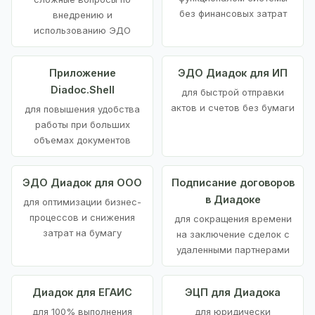
без финансовых затрат
внедрению и
использованию ЭДО
Приложение
ЭДО Диадок для ИП
Diadoc.Shell
для быстрой отправки
актов и счетов без бумаги
для повышения удобства
работы при больших
объемах документов
ЭДО Диадок для ООО
Подписание договоров
в Диадоке
для оптимизации бизнес-
процессов и снижения
для сокращения времени
затрат на бумагу
на заключение сделок с
удаленными партнерами
Диадок для ЕГАИС
ЭЦП для Диадока
для 100% выполнения
для юридически