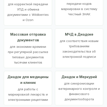
передачи кодов
для корректной передачи
маркировки в систему
УПД и обмена
Честный ЗНАК
документами с Wildberries
и Ozon
Массовая отправка
МЧД в Диадоке
документов
для соответствия новым
требованиям
для экономии времени
законодательства об
при регулярной рассылке
электронной подписи
типовых документов
тысячам клиентов
Диадок для медицины
Диадок и Меркурий
и клиник
для синхронизации
ветеринарного контроля и
для работы с
финансового
маркировкой лекарств и
документооборота
электронными рецептами