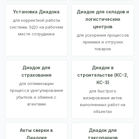
Установка Диадока
Диадок для складов и
логистических
для корректной работы
центров
системы ЭДО на рабочем
месте сотрудника
для ускорения процессов
приемки и отгрузки
товаров
Диадок для
Диадок в
страхования
строительстве (КС-2,
КС-3)
для оптимизации
процесса урегулирования
для быстрого
убытков и обмена с
визирования актов
агентами
выполненных работ на
объектах
Акты сверки в
Диадок для
Диадоке
таксопарков