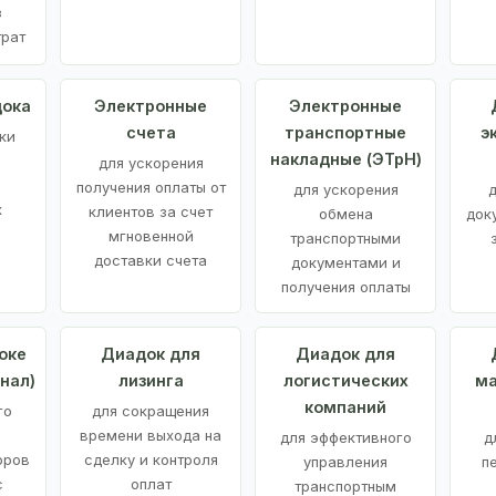
з
трат
дока
Электронные
Электронные
счета
транспортные
э
ки
накладные (ЭТрН)
для ускорения
получения оплаты от
для ускорения
д
х
клиентов за счет
обмена
док
мгновенной
транспортными
доставки счета
документами и
получения оплаты
оке
Диадок для
Диадок для
нал)
лизинга
логистических
ма
компаний
го
для сокращения
времени выхода на
для эффективного
д
оров
сделку и контроля
управления
п
с
оплат
транспортным