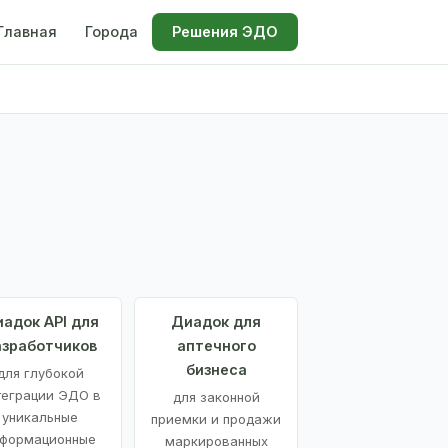
Главная
Города
Решения ЭДО
адок API для
Диадок для
азработчиков
аптечного
бизнеса
для глубокой
теграции ЭДО в
для законной
уникальные
приемки и продажи
формационные
маркированных