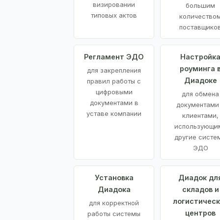
визировании
большим
типовых актов
количество
поставщико
Регламент ЭДО
Настройк
роуминга 
для закрепления
Диадоке
правил работы с
цифровыми
для обмена
документами в
документами
уставе компании
клиентами,
использующи
другие систе
ЭДО
Установка
Диадок дл
Диадока
складов и
логистическ
для корректной
центров
работы системы