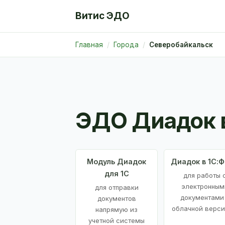
Витис ЭДО
Главная
Города
Северобайкальск
ЭДО Диадок 
Модуль Диадок
Диадок в 1С:
для 1С
для работы 
электронным
для отправки
документами
документов
облачной верси
напрямую из
учетной системы