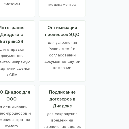
системы
медикаментов
Интеграция
Оптимизация
Диадока с
процессов ЭДО
Битрикс24
для устранения
'узких мест' в
для отправки
согласовании
документов
документов внутри
ентам напрямую
компании
карточки сделки
в CRM
О Диадок для
Подписание
ООО
договоров в
Диадоке
я оптимизации
нес-процессов и
для сокращения
жения затрат на
времени на
бумагу
заключение сделок