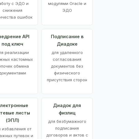
аботу с ЭДО и
модулями Oracle и
снижения
ЭДО
ичества ошибок
недрение API
Подписание в
под ключ
Диадоке
ля реализации
для удаленного
жных кастомных
согласования
епочек обмена
документов без
документами
физического
присутствия сторон
лектронные
Диадок для
утевые листы
физлиц
(ЭПЛ)
для безбумажного
подписания
я избавления от
договоров и актов с
ажных путевок и