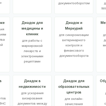
и
документооборотом
д
Wil
оке
Диадок для
Диадок и
Ме
медицины и
Меркурий
вия
клиник
ниям
для синхронизации
д
тва
ветеринарного
д
для работы с
ой
контроля и
м
маркировкой
финансового
лекарств и
документооборота
электронными
рецептами
в
Диадок в
Диадок для
Об
недвижимости
образовательных
центров
й
для ускорения
етов
визирования
для онлайн-
 ФНС
документов между
зачисления