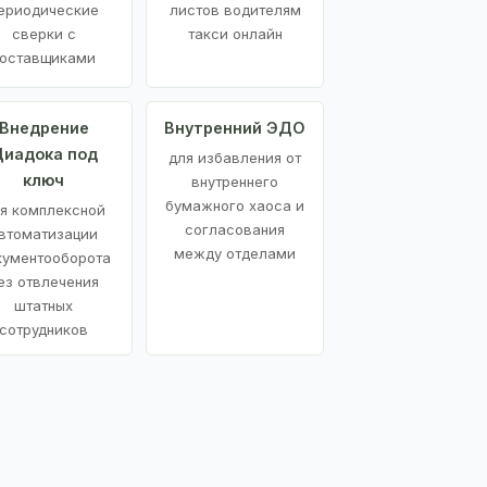
ериодические
листов водителям
сверки с
такси онлайн
оставщиками
Внедрение
Внутренний ЭДО
иадока под
для избавления от
ключ
внутреннего
бумажного хаоса и
я комплексной
согласования
втоматизации
между отделами
кументооборота
ез отвлечения
штатных
сотрудников