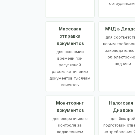
сотрудникам
Массовая
МЧД в Диад
отправка
для соответст
документов
новым требова
законодательс
для экономии
об электронн
времени при
подписи
регулярной
рассылке типовых
документов тысячам
клиентов
Мониторинг
Налоговая 
документов
Диадоке
для оперативного
для быстро
контроля за
подготовки отв
подписанием
на требования