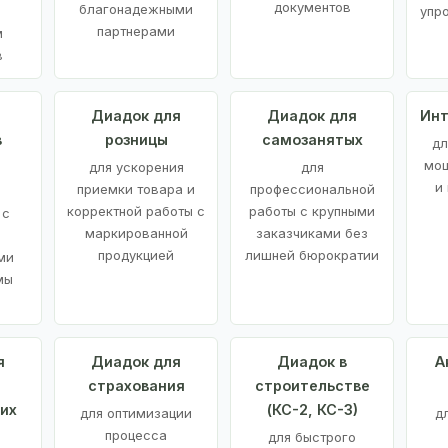
документов
благонадежными
упр
партнерами
м
в
а
Диадок для
Диадок для
Инт
в
розницы
самозанятых
дл
мощ
для ускорения
для
и
приемки товара и
профессиональной
корректной работы с
работы с крупными
 с
маркированной
заказчиками без
продукцией
лишней бюрократии
ми
мы
я
Диадок для
Диадок в
А
страхования
строительстве
их
(КС-2, КС-3)
для оптимизации
д
процесса
для быстрого