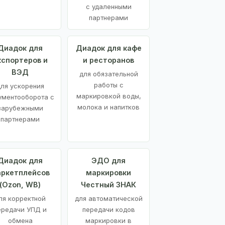
с удаленными
партнерами
Диадок для
Диадок для кафе
кспортеров и
и ресторанов
ВЭД
для обязательной
работы с
ля ускорения
маркировкой воды,
ументооборота с
молока и напитков
зарубежными
партнерами
Диадок для
ЭДО для
ркетплейсов
маркировки
(Ozon, WB)
Честный ЗНАК
ля корректной
для автоматической
ередачи УПД и
передачи кодов
обмена
маркировки в