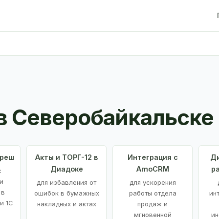
в Северобайкальске
Фреш
Акты и ТОРГ-12 в
Интеграция с
Ди
Диадоке
AmoCRM
р
с
и
для избавления от
для ускорения
 в
ошибок в бумажных
работы отдела
ин
и 1С
накладных и актах
продаж и
мгновенной
ин