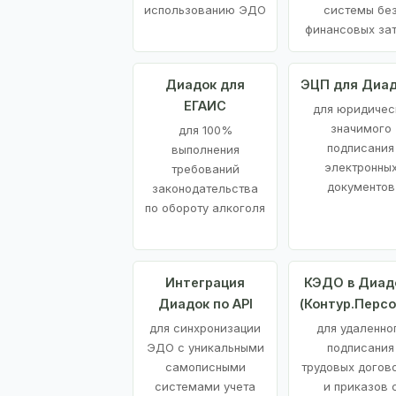
использованию ЭДО
системы бе
финансовых за
Диадок для
ЭЦП для Диа
ЕГАИС
для юридичес
значимого
для 100%
подписания
выполнения
электронны
требований
документов
законодательства
по обороту алкоголя
Интеграция
КЭДО в Диад
Диадок по API
(Контур.Персо
для синхронизации
для удаленно
ЭДО с уникальными
подписания
самописными
трудовых догов
системами учета
и приказов 