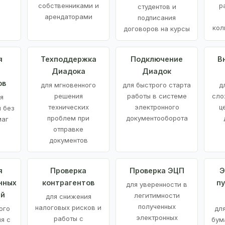
е
собственниками и
р
студентов и
арендаторами
подписания
кол
договоров на курсы
я
Техподдержка
Подключение
В
Диадока
Диадок
ов
для мгновенного
для быстрого старта
д
решения
работы в системе
сло
я
технических
электронного
ц
 без
проблем при
документооборота
маг
отправке
документов
я
Проверка
Проверка ЭЦП
Э
нных
контрагентов
п
для уверенности в
ий
легитимности
для снижения
полученных
налоговых рисков и
ого
дл
электронных
работы с
я с
бум