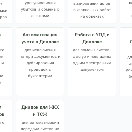
урегулирования
п
визирования актов
ия
убытков и обмена с
выполненных работ
емки
агентами
п
на объектах
аров
я
Автоматизация
Работа с УПД в
учета в Диадоке
Диадоке
Д
ого
для исключения
для замены счетов-
ия
потери документов и
фактур и накладных
дл
 и
дублирования
одним электронным
а
проводок в
документом
до
ми
бухгалтерии
б
и
я
Диадок для ЖКХ
ов
и ТСЖ
го
для автоматизации
передачи счетов на