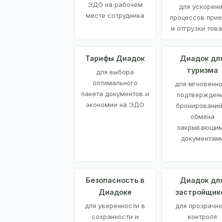
ЭДО на рабочем
для ускорен
месте сотрудника
процессов при
и отгрузки тов
Тарифы Диадок
Диадок дл
туризма
для выбора
оптимального
для мгновенн
пакета документов и
подтвержден
экономии на ЭДО
бронирований
обмена
закрывающи
документам
Безопасность в
Диадок дл
Диадоке
застройщик
для уверенности в
для прозрачно
сохранности и
контроля