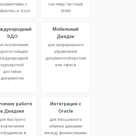
окументами с
систему Честный
dberries и Ozon
ЗНАК
ждународный
Мобильный
ЭДО
Диадок
ля исключения
для непрерывного
орогостоящей
управления
еждународной
документооборотом
курьерской
вне офиса
доставки
документов
учение работе
Интеграция с
в Диадоке
Oracle
для быстрого
для бесшовного
вовлечения
обмена данными
сотрудников в
между финансовыми