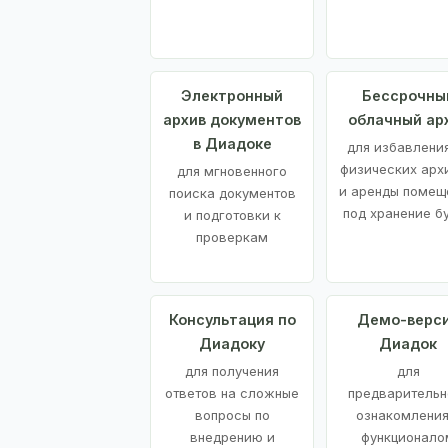
Электронный
Бессрочны
архив документов
облачный ар
в Диадоке
для избавления
физических арх
для мгновенного
и аренды помещ
поиска документов
под хранение б
и подготовки к
проверкам
Консультация по
Демо-верс
Диадоку
Диадок
для получения
для
ответов на сложные
предварительн
вопросы по
ознакомления
внедрению и
функционало