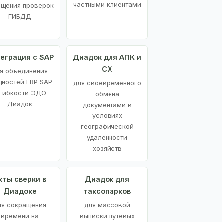
частными клиентами
ощения проверок
ГИБДД
еграция с SAP
Диадок для АПК и
СХ
я объединения
ностей ERP SAP
для своевременного
 гибкости ЭДО
обмена
Диадок
документами в
условиях
географической
удаленности
хозяйств
кты сверки в
Диадок для
Диадоке
таксопарков
ля сокращения
для массовой
времени на
выписки путевых