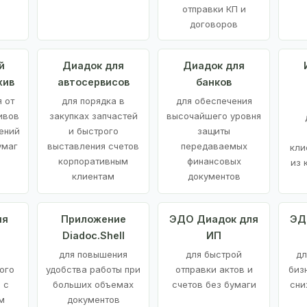
отправки КП и
договоров
й
Диадок для
Диадок для
хив
автосервисов
банков
 от
для порядка в
для обеспечения
ивов
закупках запчастей
высочайшего уровня
ений
и быстрого
защиты
умаг
выставления счетов
передаваемых
кли
корпоративным
финансовых
из 
клиентам
документов
ия
Приложение
ЭДО Диадок для
ЭД
Diadoc.Shell
ИП
для повышения
для быстрой
дл
ого
удобства работы при
отправки актов и
биз
 с
больших объемах
счетов без бумаги
сни
м
документов