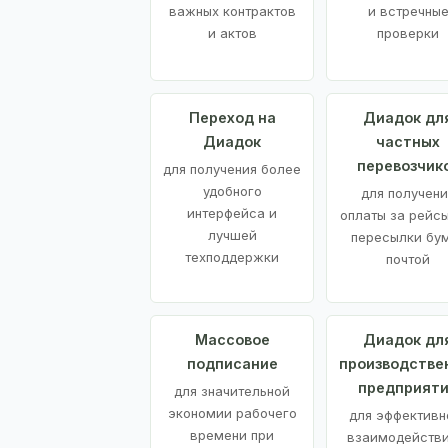
важных контрактов
и встречны
и актов
проверки
Переход на
Диадок дл
Диадок
частных
перевозчик
для получения более
удобного
для получени
интерфейса и
оплаты за рейсы
лучшей
пересылки бу
техподдержки
почтой
Массовое
Диадок дл
подписание
производстве
предприят
для значительной
экономии рабочего
для эффективн
времени при
взаимодействи