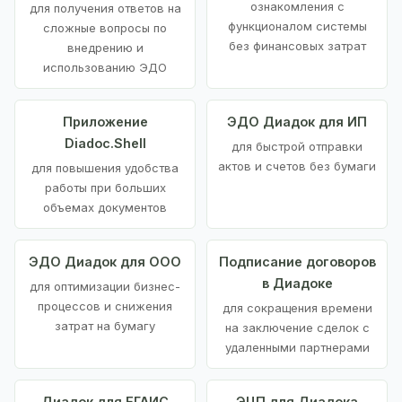
ознакомления с
для получения ответов на
функционалом системы
сложные вопросы по
без финансовых затрат
внедрению и
использованию ЭДО
Приложение
ЭДО Диадок для ИП
Diadoc.Shell
для быстрой отправки
актов и счетов без бумаги
для повышения удобства
работы при больших
объемах документов
ЭДО Диадок для ООО
Подписание договоров
в Диадоке
для оптимизации бизнес-
процессов и снижения
для сокращения времени
затрат на бумагу
на заключение сделок с
удаленными партнерами
Диадок для ЕГАИС
ЭЦП для Диадока