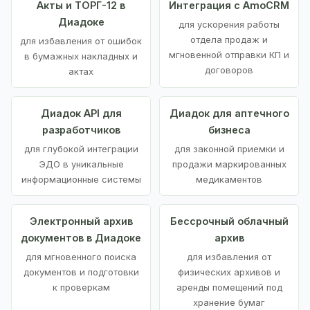
Акты и ТОРГ-12 в
Интеграция с AmoCRM
Диадоке
для ускорения работы
отдела продаж и
для избавления от ошибок
мгновенной отправки КП и
в бумажных накладных и
договоров
актах
Диадок API для
Диадок для аптечного
разработчиков
бизнеса
для глубокой интеграции
для законной приемки и
ЭДО в уникальные
продажи маркированных
информационные системы
медикаментов
Электронный архив
Бессрочный облачный
документов в Диадоке
архив
для мгновенного поиска
для избавления от
документов и подготовки
физических архивов и
к проверкам
аренды помещений под
хранение бумаг