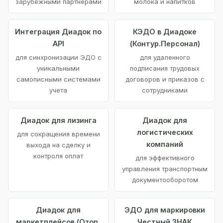
зарубежными партнерами
молока и напитков
Интеграция Диадок по
КЭДО в Диадоке
API
(Контур.Персонал)
для синхронизации ЭДО с
для удаленного
уникальными
подписания трудовых
самописными системами
договоров и приказов с
учета
сотрудниками
Диадок для лизинга
Диадок для
логистических
для сокращения времени
компаний
выхода на сделку и
контроля оплат
для эффективного
управления транспортным
документооборотом
Диадок для
ЭДО для маркировки
маркетплейсов (Ozon,
Честный ЗНАК