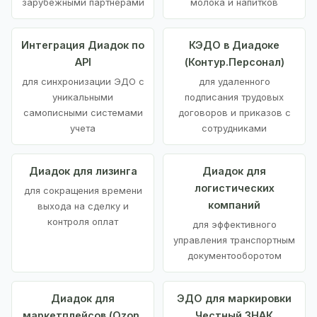
зарубежными партнерами
молока и напитков
Интеграция Диадок по
КЭДО в Диадоке
API
(Контур.Персонал)
для синхронизации ЭДО с
для удаленного
уникальными
подписания трудовых
самописными системами
договоров и приказов с
учета
сотрудниками
Диадок для лизинга
Диадок для
логистических
для сокращения времени
компаний
выхода на сделку и
контроля оплат
для эффективного
управления транспортным
документооборотом
Диадок для
ЭДО для маркировки
маркетплейсов (Ozon,
Честный ЗНАК