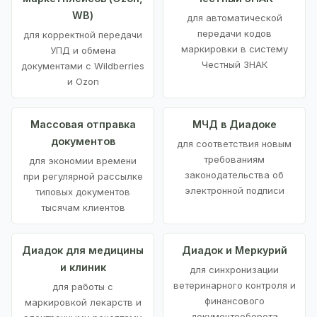
WB)
для автоматической
передачи кодов
для корректной передачи
маркировки в систему
УПД и обмена
Честный ЗНАК
документами с Wildberries
и Ozon
Массовая отправка
МЧД в Диадоке
документов
для соответствия новым
требованиям
для экономии времени
законодательства об
при регулярной рассылке
электронной подписи
типовых документов
тысячам клиентов
Диадок для медицины
Диадок и Меркурий
и клиник
для синхронизации
ветеринарного контроля и
для работы с
финансового
маркировкой лекарств и
документооборота