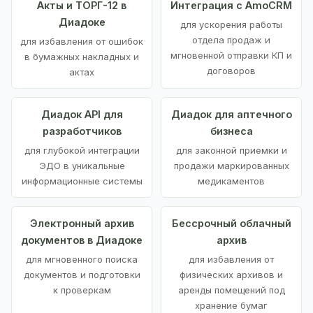
Акты и ТОРГ-12 в
Интеграция с AmoCRM
Диадоке
для ускорения работы
отдела продаж и
для избавления от ошибок
мгновенной отправки КП и
в бумажных накладных и
договоров
актах
Диадок API для
Диадок для аптечного
разработчиков
бизнеса
для глубокой интеграции
для законной приемки и
ЭДО в уникальные
продажи маркированных
информационные системы
медикаментов
Электронный архив
Бессрочный облачный
документов в Диадоке
архив
для мгновенного поиска
для избавления от
документов и подготовки
физических архивов и
к проверкам
аренды помещений под
хранение бумаг