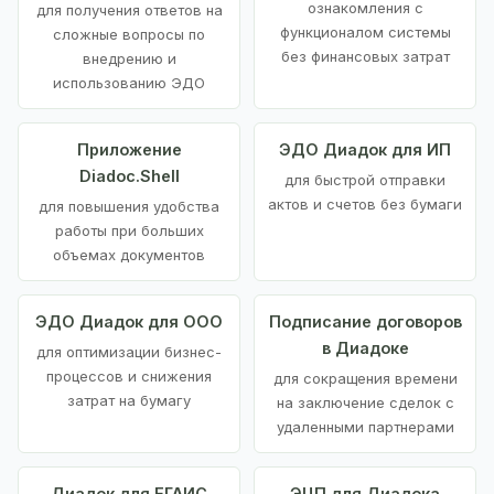
ознакомления с
для получения ответов на
функционалом системы
сложные вопросы по
без финансовых затрат
внедрению и
использованию ЭДО
Приложение
ЭДО Диадок для ИП
Diadoc.Shell
для быстрой отправки
актов и счетов без бумаги
для повышения удобства
работы при больших
объемах документов
ЭДО Диадок для ООО
Подписание договоров
в Диадоке
для оптимизации бизнес-
процессов и снижения
для сокращения времени
затрат на бумагу
на заключение сделок с
удаленными партнерами
Диадок для ЕГАИС
ЭЦП для Диадока