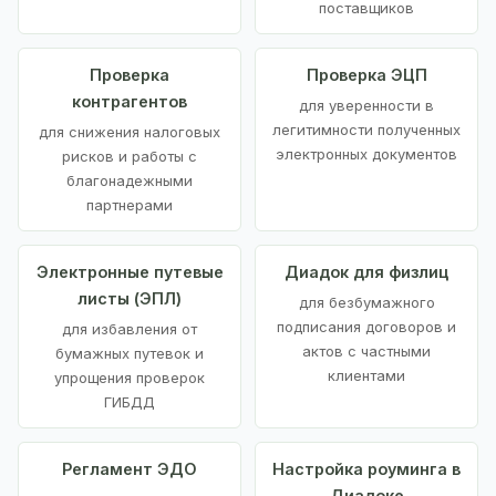
поставщиков
Проверка
Проверка ЭЦП
контрагентов
для уверенности в
легитимности полученных
для снижения налоговых
электронных документов
рисков и работы с
благонадежными
партнерами
Электронные путевые
Диадок для физлиц
листы (ЭПЛ)
для безбумажного
подписания договоров и
для избавления от
актов с частными
бумажных путевок и
клиентами
упрощения проверок
ГИБДД
Регламент ЭДО
Настройка роуминга в
Диадоке