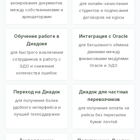
визирования документов
для онлайн-зачисления
между собственниками и
студентов и подписания
арендаторами
договоров на курсы
Обучение работе в
Интеграция с Oracle
Диадоке
для бесшовного обмена
данными между
для быстрого вовлечения
финансовыми модулями
сотрудников в работу с
Oracle и ЭДО
ЭДО и снижения
количества ошибок
Переход на Диадок
Диадок для частных
перевозчиков
для получения более
удобного интерфейса и
для получения оплаты за
лучшей техподдержки
рейсы без пересылки
бумаг почтой