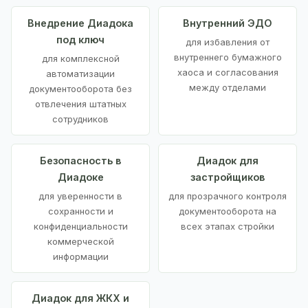
Внедрение Диадока
Внутренний ЭДО
под ключ
для избавления от
внутреннего бумажного
для комплексной
хаоса и согласования
автоматизации
между отделами
документооборота без
отвлечения штатных
сотрудников
Безопасность в
Диадок для
Диадоке
застройщиков
для уверенности в
для прозрачного контроля
сохранности и
документооборота на
конфиденциальности
всех этапах стройки
коммерческой
информации
Диадок для ЖКХ и