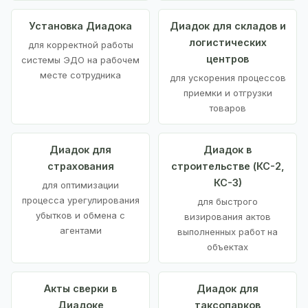
Установка Диадока
Диадок для складов и
логистических
для корректной работы
центров
системы ЭДО на рабочем
месте сотрудника
для ускорения процессов
приемки и отгрузки
товаров
Диадок для
Диадок в
страхования
строительстве (КС-2,
КС-3)
для оптимизации
процесса урегулирования
для быстрого
убытков и обмена с
визирования актов
агентами
выполненных работ на
объектах
Акты сверки в
Диадок для
Диадоке
таксопарков