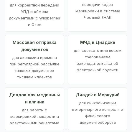
передачи кодов
для корректной передачи
маркировки в систему
УПД и обмена
Честный ЗНАК
документами с Wildberries
и Ozon
Массовая отправка
МЧД в Диадоке
документов
для соответствия новым
требованиям
для экономии времени
законодательства об
при регулярной рассылке
электронной подписи
типовых документов
тысячам клиентов
Диадок для медицины
Диадок и Меркурий
и клиник
для синхронизации
ветеринарного контроля и
для работы с
финансового
маркировкой лекарств и
документооборота
электронными рецептами