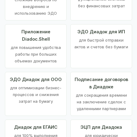
без финансовых затрат
внедрению и
использованию ЭДО
Приложение
ЭДО Диадок для ИП
Diadoc.Shell
для быстрой отправки
актов и счетов без бумаги
для повышения удобства
работы при больших
объемах документов
ЭДО Диадок для ООО
Подписание договоров
в Диадоке
для оптимизации бизнес-
процессов и снижения
для сокращения времени
затрат на бумагу
на заключение сделок с
удаленными партнерами
Диадок для ЕГАИС
ЭЦП для Диадока
для 100% выполнения
для юридически