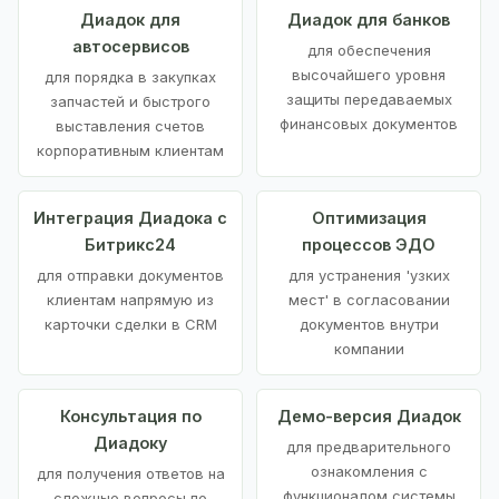
Диадок для
Диадок для банков
автосервисов
для обеспечения
высочайшего уровня
для порядка в закупках
защиты передаваемых
запчастей и быстрого
финансовых документов
выставления счетов
корпоративным клиентам
Интеграция Диадока с
Оптимизация
Битрикс24
процессов ЭДО
для отправки документов
для устранения 'узких
клиентам напрямую из
мест' в согласовании
карточки сделки в CRM
документов внутри
компании
Консультация по
Демо-версия Диадок
Диадоку
для предварительного
ознакомления с
для получения ответов на
функционалом системы
сложные вопросы по