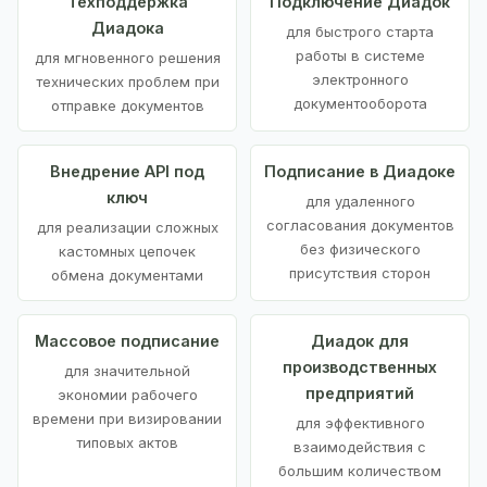
Техподдержка
Подключение Диадок
Диадока
для быстрого старта
работы в системе
для мгновенного решения
электронного
технических проблем при
документооборота
отправке документов
Внедрение API под
Подписание в Диадоке
ключ
для удаленного
согласования документов
для реализации сложных
без физического
кастомных цепочек
присутствия сторон
обмена документами
Массовое подписание
Диадок для
производственных
для значительной
предприятий
экономии рабочего
времени при визировании
для эффективного
типовых актов
взаимодействия с
большим количеством