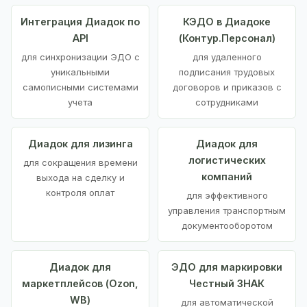
Интеграция Диадок по
КЭДО в Диадоке
API
(Контур.Персонал)
для синхронизации ЭДО с
для удаленного
уникальными
подписания трудовых
самописными системами
договоров и приказов с
учета
сотрудниками
Диадок для лизинга
Диадок для
логистических
для сокращения времени
компаний
выхода на сделку и
контроля оплат
для эффективного
управления транспортным
документооборотом
Диадок для
ЭДО для маркировки
маркетплейсов (Ozon,
Честный ЗНАК
WB)
для автоматической