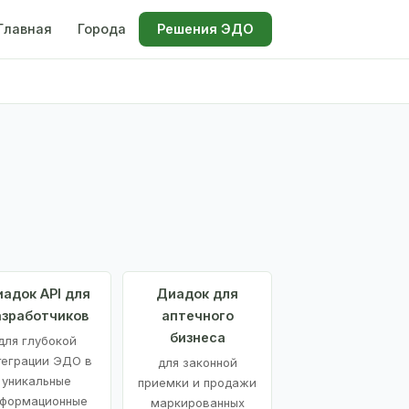
Главная
Города
Решения ЭДО
адок API для
Диадок для
азработчиков
аптечного
бизнеса
для глубокой
теграции ЭДО в
для законной
уникальные
приемки и продажи
формационные
маркированных