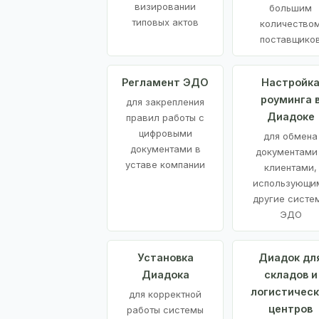
визировании
большим
типовых актов
количество
поставщико
Регламент ЭДО
Настройк
роуминга 
для закрепления
Диадоке
правил работы с
цифровыми
для обмена
документами в
документами
уставе компании
клиентами,
использующи
другие систе
ЭДО
Установка
Диадок дл
Диадока
складов и
логистическ
для корректной
центров
работы системы