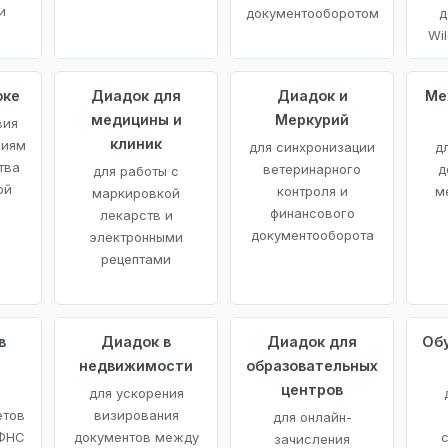
и
документооборотом
д
Wil
оке
Диадок для
Диадок и
Ме
медицины и
Меркурий
вия
клиник
ниям
для синхронизации
д
тва
ветеринарного
д
для работы с
ой
контроля и
м
маркировкой
финансового
лекарств и
документооборота
электронными
рецептами
в
Диадок в
Диадок для
Об
недвижимости
образовательных
центров
й
для ускорения
етов
визирования
для онлайн-
 ФНС
документов между
зачисления