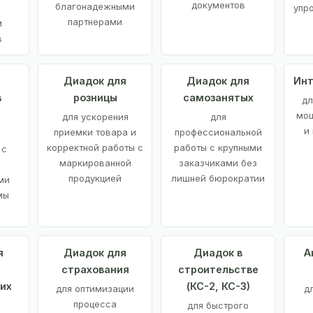
документов
благонадежными
упр
партнерами
м
в
а
Диадок для
Диадок для
Инт
в
розницы
самозанятых
дл
мощ
для ускорения
для
и
приемки товара и
профессиональной
корректной работы с
работы с крупными
 с
маркированной
заказчиками без
продукцией
лишней бюрократии
ми
мы
я
Диадок для
Диадок в
А
страхования
строительстве
их
(КС-2, КС-3)
для оптимизации
д
процесса
для быстрого