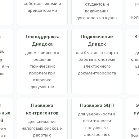
е
собственниками и
р
студентов и
арендаторами
подписания
кол
договоров на курсы
я
Техподдержка
Подключение
В
Диадока
Диадок
ов
для мгновенного
для быстрого старта
д
решения
работы в системе
сло
я
технических
электронного
ц
 без
проблем при
документооборота
маг
отправке
документов
я
Проверка
Проверка ЭЦП
Э
нных
контрагентов
п
для уверенности в
ий
легитимности
для снижения
полученных
налоговых рисков и
ого
дл
электронных
работы с
я с
бум