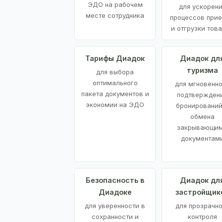
ЭДО на рабочем
для ускорен
месте сотрудника
процессов при
и отгрузки тов
Тарифы Диадок
Диадок дл
туризма
для выбора
оптимального
для мгновенн
пакета документов и
подтвержден
экономии на ЭДО
бронирований
обмена
закрывающи
документам
Безопасность в
Диадок дл
Диадоке
застройщик
для уверенности в
для прозрачно
сохранности и
контроля