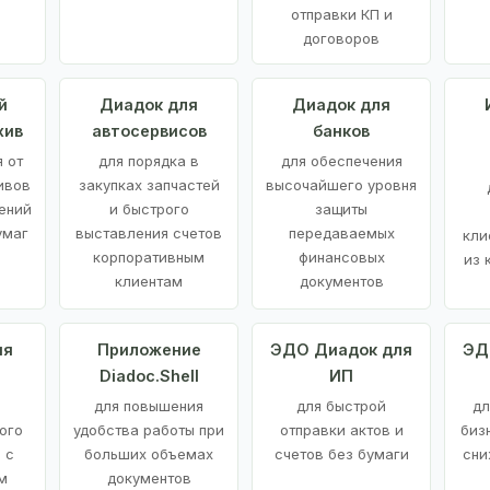
отправки КП и
договоров
й
Диадок для
Диадок для
хив
автосервисов
банков
 от
для порядка в
для обеспечения
ивов
закупках запчастей
высочайшего уровня
ений
и быстрого
защиты
умаг
выставления счетов
передаваемых
кли
корпоративным
финансовых
из 
клиентам
документов
ия
Приложение
ЭДО Диадок для
ЭД
Diadoc.Shell
ИП
для повышения
для быстрой
дл
ого
удобства работы при
отправки актов и
биз
 с
больших объемах
счетов без бумаги
сни
м
документов