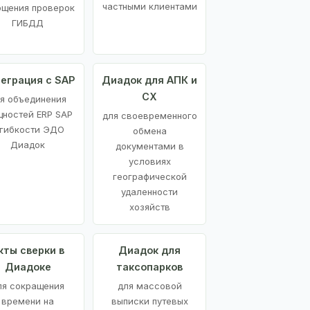
частными клиентами
ощения проверок
ГИБДД
еграция с SAP
Диадок для АПК и
СХ
я объединения
ностей ERP SAP
для своевременного
 гибкости ЭДО
обмена
Диадок
документами в
условиях
географической
удаленности
хозяйств
кты сверки в
Диадок для
Диадоке
таксопарков
ля сокращения
для массовой
времени на
выписки путевых