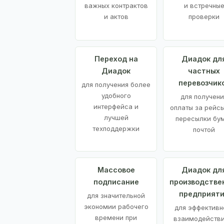
важных контрактов
и встречны
и актов
проверки
Переход на
Диадок дл
Диадок
частных
перевозчик
для получения более
удобного
для получени
интерфейса и
оплаты за рейсы
лучшей
пересылки бу
техподдержки
почтой
Массовое
Диадок дл
подписание
производстве
предприят
для значительной
экономии рабочего
для эффективн
времени при
взаимодействи