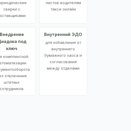
ериодические
листов водителям
сверки с
такси онлайн
оставщиками
Внедрение
Внутренний ЭДО
иадока под
для избавления от
ключ
внутреннего
бумажного хаоса и
я комплексной
согласования
втоматизации
между отделами
кументооборота
ез отвлечения
штатных
сотрудников