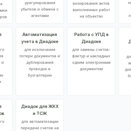
урегулирования
п
визирования актов
ия
убытков и обмена с
выполненных работ
емки
агентами
п
на объектах
аров
я
Автоматизация
Работа с УПД в
учета в Диадоке
Диадоке
Д
ого
для исключения
для замены счетов-
ия
потери документов и
фактур и накладных
дл
 и
дублирования
одним электронным
а
проводок в
документом
до
ми
бухгалтерии
б
и
я
Диадок для ЖКХ
ов
и ТСЖ
го
для автоматизации
передачи счетов на