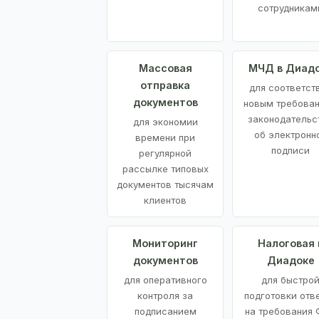
сотрудникам
Массовая
МЧД в Диад
отправка
для соответст
документов
новым требова
законодательс
для экономии
об электронн
времени при
подписи
регулярной
рассылке типовых
документов тысячам
клиентов
Мониторинг
Налоговая 
документов
Диадоке
для оперативного
для быстро
контроля за
подготовки отв
подписанием
на требования