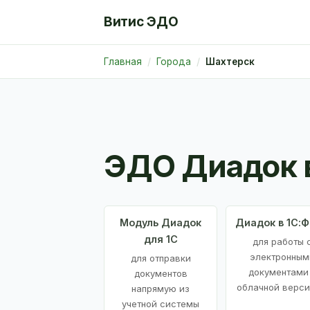
Витис ЭДО
Главная
Города
Шахтерск
ЭДО Диадок 
Модуль Диадок
Диадок в 1С:
для 1С
для работы 
электронным
для отправки
документами
документов
облачной верси
напрямую из
учетной системы