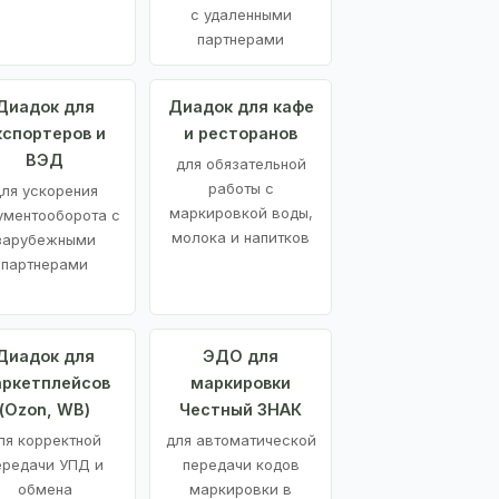
с удаленными
партнерами
Диадок для
Диадок для кафе
кспортеров и
и ресторанов
ВЭД
для обязательной
работы с
ля ускорения
маркировкой воды,
ументооборота с
молока и напитков
зарубежными
партнерами
Диадок для
ЭДО для
ркетплейсов
маркировки
(Ozon, WB)
Честный ЗНАК
ля корректной
для автоматической
ередачи УПД и
передачи кодов
обмена
маркировки в