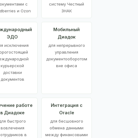
окументами с
систему Честный
dberries и Ozon
ЗНАК
ждународный
Мобильный
ЭДО
Диадок
ля исключения
для непрерывного
орогостоящей
управления
еждународной
документооборотом
курьерской
вне офиса
доставки
документов
учение работе
Интеграция с
в Диадоке
Oracle
для быстрого
для бесшовного
вовлечения
обмена данными
сотрудников в
между финансовыми