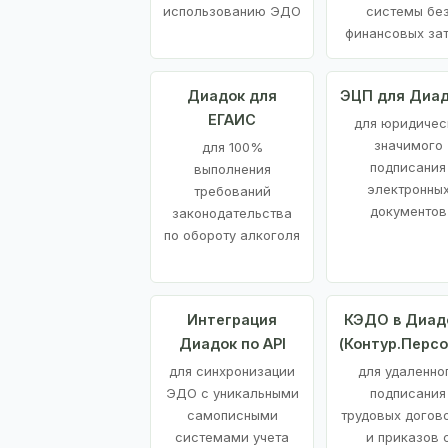
использованию ЭДО
системы бе
финансовых за
Диадок для
ЭЦП для Диа
ЕГАИС
для юридичес
значимого
для 100%
подписания
выполнения
электронны
требований
документов
законодательства
по обороту алкоголя
Интеграция
КЭДО в Диад
Диадок по API
(Контур.Персо
для синхронизации
для удаленно
ЭДО с уникальными
подписания
самописными
трудовых догов
системами учета
и приказов 