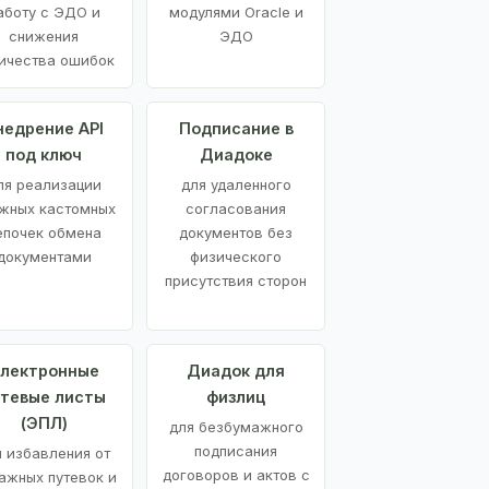
аботу с ЭДО и
модулями Oracle и
снижения
ЭДО
ичества ошибок
недрение API
Подписание в
под ключ
Диадоке
ля реализации
для удаленного
жных кастомных
согласования
епочек обмена
документов без
документами
физического
присутствия сторон
лектронные
Диадок для
утевые листы
физлиц
(ЭПЛ)
для безбумажного
подписания
я избавления от
договоров и актов с
ажных путевок и