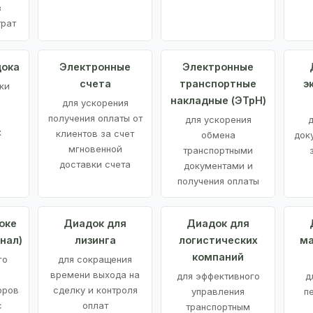
з
трат
дока
Электронные
Электронные
счета
транспортные
э
ки
накладные (ЭТрН)
для ускорения
получения оплаты от
для ускорения
д
х
клиентов за счет
обмена
док
мгновенной
транспортными
доставки счета
документами и
получения оплаты
оке
Диадок для
Диадок для
нал)
лизинга
логистических
ма
компаний
го
для сокращения
времени выхода на
для эффективного
д
оров
сделку и контроля
управления
п
с
оплат
транспортным