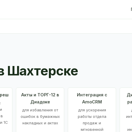
в Шахтерске
Фреш
Акты и ТОРГ-12 в
Интеграция с
Ди
Диадоке
AmoCRM
р
с
и
для избавления от
для ускорения
 в
ошибок в бумажных
работы отдела
ин
и 1С
накладных и актах
продаж и
мгновенной
ин