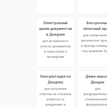
Электронный
Бессрочны
архив документов
облачный ар
в Диадоке
для избавления
физических арх
для мгновенного
и аренды помещ
поиска документов
под хранение б
и подготовки к
проверкам
Консультация по
Демо-верс
Диадоку
Диадок
для получения
для
ответов на сложные
предварительн
вопросы по
ознакомления
внедрению и
функционало