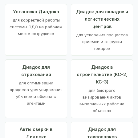
Установка Диадока
Диадок для складов и
логистических
для корректной работы
центров
системы ЭДО на рабочем
месте сотрудника
для ускорения процессов
приемки и отгрузки
товаров
Диадок для
Диадок в
страхования
строительстве (КС-2,
КС-3)
для оптимизации
процесса урегулирования
для быстрого
убытков и обмена с
визирования актов
агентами
выполненных работ на
объектах
Акты сверки в
Диадок для
Диадоке
таксопарков