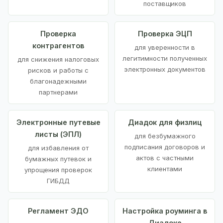
поставщиков
Проверка
Проверка ЭЦП
контрагентов
для уверенности в
легитимности полученных
для снижения налоговых
электронных документов
рисков и работы с
благонадежными
партнерами
Электронные путевые
Диадок для физлиц
листы (ЭПЛ)
для безбумажного
подписания договоров и
для избавления от
актов с частными
бумажных путевок и
клиентами
упрощения проверок
ГИБДД
Регламент ЭДО
Настройка роуминга в
Диадоке