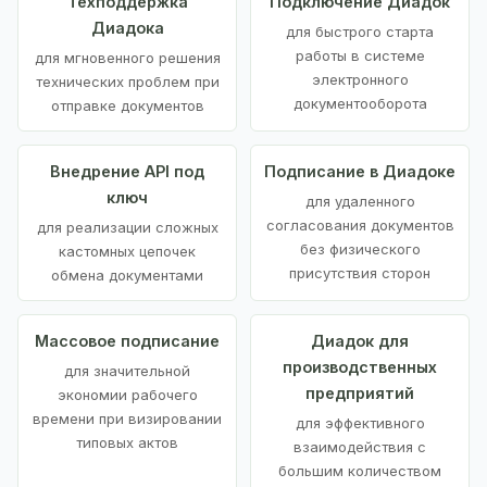
Техподдержка
Подключение Диадок
Диадока
для быстрого старта
работы в системе
для мгновенного решения
электронного
технических проблем при
документооборота
отправке документов
Внедрение API под
Подписание в Диадоке
ключ
для удаленного
согласования документов
для реализации сложных
без физического
кастомных цепочек
присутствия сторон
обмена документами
Массовое подписание
Диадок для
производственных
для значительной
предприятий
экономии рабочего
времени при визировании
для эффективного
типовых актов
взаимодействия с
большим количеством