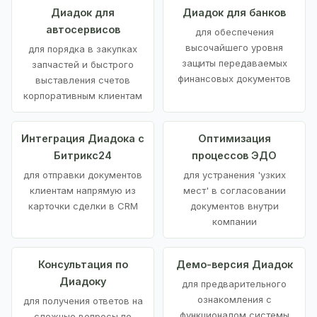
Диадок для
Диадок для банков
автосервисов
для обеспечения
высочайшего уровня
для порядка в закупках
защиты передаваемых
запчастей и быстрого
финансовых документов
выставления счетов
корпоративным клиентам
Интеграция Диадока с
Оптимизация
Битрикс24
процессов ЭДО
для отправки документов
для устранения 'узких
клиентам напрямую из
мест' в согласовании
карточки сделки в CRM
документов внутри
компании
Консультация по
Демо-версия Диадок
Диадоку
для предварительного
ознакомления с
для получения ответов на
функционалом системы
сложные вопросы по