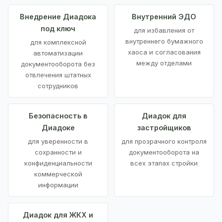
Внедрение Диадока
Внутренний ЭДО
под ключ
для избавления от
внутреннего бумажного
для комплексной
хаоса и согласования
автоматизации
между отделами
документооборота без
отвлечения штатных
сотрудников
Безопасность в
Диадок для
Диадоке
застройщиков
для уверенности в
для прозрачного контроля
сохранности и
документооборота на
конфиденциальности
всех этапах стройки
коммерческой
информации
Диадок для ЖКХ и