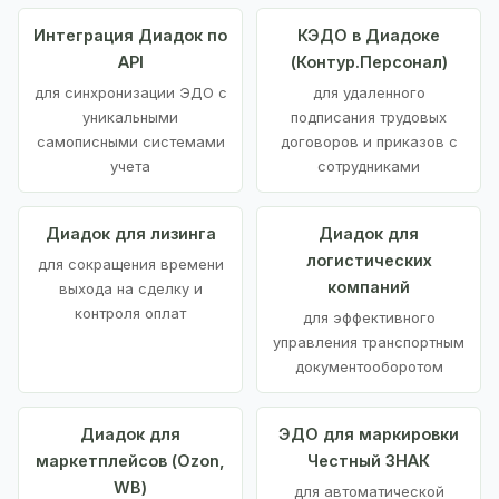
Интеграция Диадок по
КЭДО в Диадоке
API
(Контур.Персонал)
для синхронизации ЭДО с
для удаленного
уникальными
подписания трудовых
самописными системами
договоров и приказов с
учета
сотрудниками
Диадок для лизинга
Диадок для
логистических
для сокращения времени
компаний
выхода на сделку и
контроля оплат
для эффективного
управления транспортным
документооборотом
Диадок для
ЭДО для маркировки
маркетплейсов (Ozon,
Честный ЗНАК
WB)
для автоматической