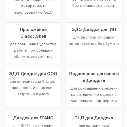
без финансовых затрат
внедрению и
использованию ЭДО
Приложение
ЭДО Диадок для ИП
Diadoc.Shell
для быстрой отправки
актов и счетов без бумаги
для повышения удобства
работы при больших
объемах документов
ЭДО Диадок для ООО
Подписание договоров
в Диадоке
для оптимизации бизнес-
процессов и снижения
для сокращения времени
затрат на бумагу
на заключение сделок с
удаленными партнерами
Диадок для ЕГАИС
ЭЦП для Диадока
для 100% выполнения
для юридически