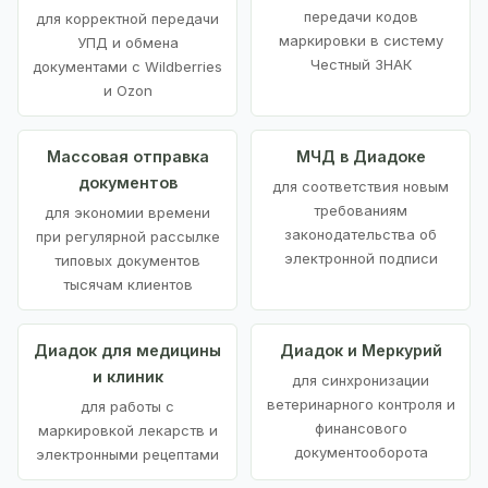
передачи кодов
для корректной передачи
маркировки в систему
УПД и обмена
Честный ЗНАК
документами с Wildberries
и Ozon
Массовая отправка
МЧД в Диадоке
документов
для соответствия новым
требованиям
для экономии времени
законодательства об
при регулярной рассылке
электронной подписи
типовых документов
тысячам клиентов
Диадок для медицины
Диадок и Меркурий
и клиник
для синхронизации
ветеринарного контроля и
для работы с
финансового
маркировкой лекарств и
документооборота
электронными рецептами