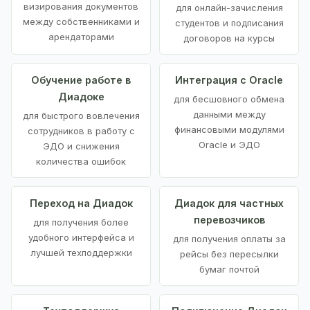
визирования документов
для онлайн-зачисления
между собственниками и
студентов и подписания
арендаторами
договоров на курсы
Обучение работе в
Интеграция с Oracle
Диадоке
для бесшовного обмена
данными между
для быстрого вовлечения
финансовыми модулями
сотрудников в работу с
Oracle и ЭДО
ЭДО и снижения
количества ошибок
Переход на Диадок
Диадок для частных
перевозчиков
для получения более
удобного интерфейса и
для получения оплаты за
лучшей техподдержки
рейсы без пересылки
бумаг почтой