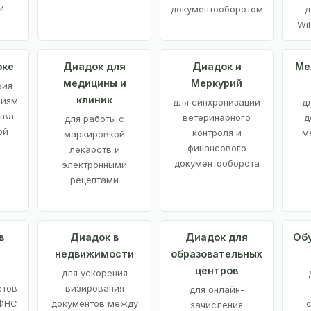
и
документооборотом
д
Wil
оке
Диадок для
Диадок и
Ме
медицины и
Меркурий
вия
клиник
ниям
для синхронизации
д
тва
ветеринарного
д
для работы с
ой
контроля и
м
маркировкой
финансового
лекарств и
документооборота
электронными
рецептами
в
Диадок в
Диадок для
Об
недвижимости
образовательных
центров
й
для ускорения
етов
визирования
для онлайн-
 ФНС
документов между
зачисления