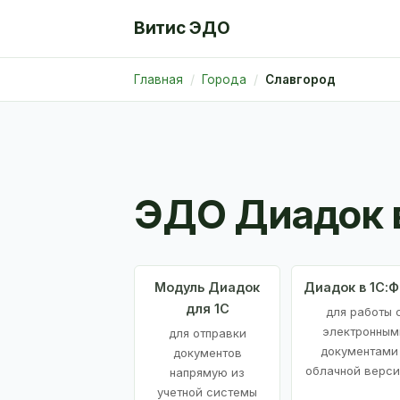
Витис ЭДО
Главная
Города
Славгород
ЭДО Диадок 
Модуль Диадок
Диадок в 1С:
для 1С
для работы 
электронным
для отправки
документами
документов
облачной верси
напрямую из
учетной системы