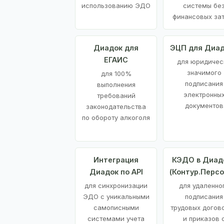
использованию ЭДО
системы бе
финансовых за
Диадок для
ЭЦП для Диа
ЕГАИС
для юридичес
значимого
для 100%
подписания
выполнения
электронны
требований
документов
законодательства
по обороту алкоголя
Интеграция
КЭДО в Диад
Диадок по API
(Контур.Персо
для синхронизации
для удаленно
ЭДО с уникальными
подписания
самописными
трудовых догов
системами учета
и приказов 