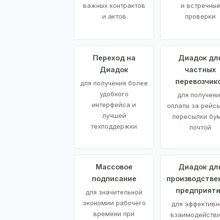
важных контрактов
и встречны
и актов
проверки
Переход на
Диадок дл
Диадок
частных
перевозчик
для получения более
удобного
для получени
интерфейса и
оплаты за рейсы
лучшей
пересылки бу
техподдержки
почтой
Массовое
Диадок дл
подписание
производстве
предприят
для значительной
экономии рабочего
для эффективн
времени при
взаимодействи