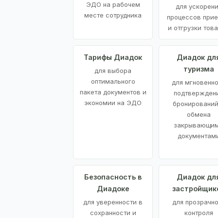
ЭДО на рабочем
для ускорен
месте сотрудника
процессов при
и отгрузки тов
Тарифы Диадок
Диадок дл
туризма
для выбора
оптимального
для мгновенн
пакета документов и
подтвержден
экономии на ЭДО
бронирований
обмена
закрывающи
документам
Безопасность в
Диадок дл
Диадоке
застройщик
для уверенности в
для прозрачно
сохранности и
контроля