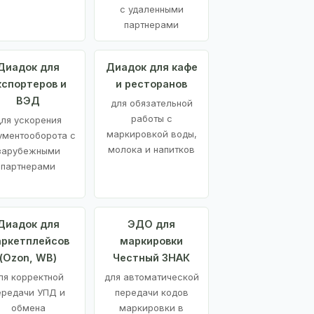
с удаленными
партнерами
Диадок для
Диадок для кафе
кспортеров и
и ресторанов
ВЭД
для обязательной
работы с
ля ускорения
маркировкой воды,
ументооборота с
молока и напитков
зарубежными
партнерами
Диадок для
ЭДО для
ркетплейсов
маркировки
(Ozon, WB)
Честный ЗНАК
ля корректной
для автоматической
ередачи УПД и
передачи кодов
обмена
маркировки в