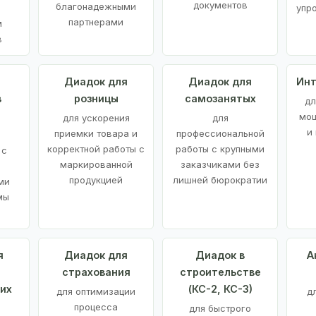
документов
благонадежными
упр
партнерами
м
в
а
Диадок для
Диадок для
Инт
в
розницы
самозанятых
дл
мощ
для ускорения
для
и
приемки товара и
профессиональной
корректной работы с
работы с крупными
 с
маркированной
заказчиками без
продукцией
лишней бюрократии
ми
мы
я
Диадок для
Диадок в
А
страхования
строительстве
их
(КС-2, КС-3)
для оптимизации
д
процесса
для быстрого