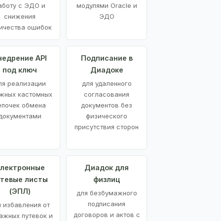
аботу с ЭДО и
модулями Oracle и
снижения
ЭДО
ичества ошибок
недрение API
Подписание в
под ключ
Диадоке
ля реализации
для удаленного
жных кастомных
согласования
епочек обмена
документов без
документами
физического
присутствия сторон
лектронные
Диадок для
утевые листы
физлиц
(ЭПЛ)
для безбумажного
подписания
я избавления от
договоров и актов с
ажных путевок и