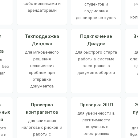
е
собственниками и
р
студентов и
арендаторами
подписания
кол
договоров на курсы
я
Техподдержка
Подключение
В
Диадока
Диадок
ов
для мгновенного
для быстрого старта
д
решения
работы в системе
сло
я
технических
электронного
ц
 без
проблем при
документооборота
маг
отправке
документов
я
Проверка
Проверка ЭЦП
Э
нных
контрагентов
п
для уверенности в
ий
легитимности
для снижения
полученных
налоговых рисков и
ого
дл
электронных
работы с
я с
бум