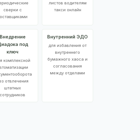
ериодические
листов водителям
сверки с
такси онлайн
оставщиками
Внедрение
Внутренний ЭДО
иадока под
для избавления от
ключ
внутреннего
бумажного хаоса и
я комплексной
согласования
втоматизации
между отделами
кументооборота
ез отвлечения
штатных
сотрудников