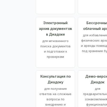
Электронный
Бессрочны
архив документов
облачный ар
в Диадоке
для избавления
физических арх
для мгновенного
и аренды помещ
поиска документов
под хранение б
и подготовки к
проверкам
Консультация по
Демо-верс
Диадоку
Диадок
для получения
для
ответов на сложные
предварительн
вопросы по
ознакомления
внедрению и
функционало