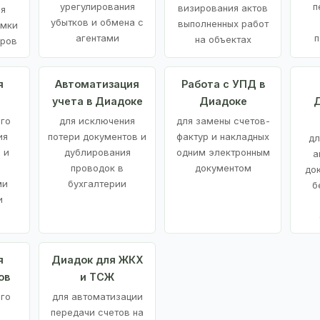
урегулирования
п
визирования актов
ия
убытков и обмена с
выполненных работ
емки
агентами
п
на объектах
аров
я
Автоматизация
Работа с УПД в
учета в Диадоке
Диадоке
Д
ого
для исключения
для замены счетов-
ия
потери документов и
фактур и накладных
дл
 и
дублирования
одним электронным
а
проводок в
документом
до
ми
бухгалтерии
б
и
я
Диадок для ЖКХ
ов
и ТСЖ
го
для автоматизации
передачи счетов на