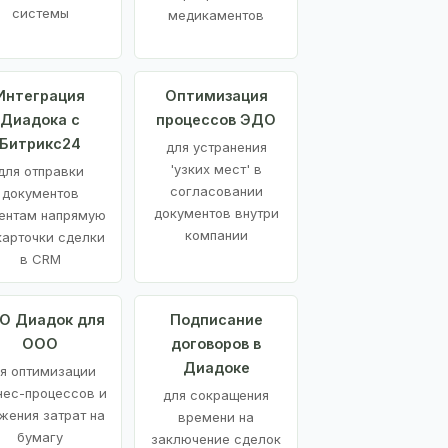
системы
медикаментов
Интеграция
Оптимизация
Диадока с
процессов ЭДО
Битрикс24
для устранения
'узких мест' в
для отправки
согласовании
документов
документов внутри
ентам напрямую
компании
карточки сделки
в CRM
О Диадок для
Подписание
ООО
договоров в
Диадоке
я оптимизации
нес-процессов и
для сокращения
жения затрат на
времени на
бумагу
заключение сделок