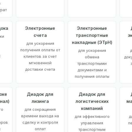
з
трат
дока
Электронные
Электронные
счета
транспортные
э
ки
накладные (ЭТрН)
для ускорения
получения оплаты от
для ускорения
д
х
клиентов за счет
обмена
док
мгновенной
транспортными
доставки счета
документами и
получения оплаты
оке
Диадок для
Диадок для
нал)
лизинга
логистических
ма
компаний
го
для сокращения
времени выхода на
для эффективного
д
оров
сделку и контроля
управления
п
с
оплат
транспортным