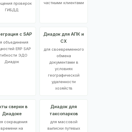
частными клиентами
ощения проверок
ГИБДД
еграция с SAP
Диадок для АПК и
СХ
я объединения
ностей ERP SAP
для своевременного
 гибкости ЭДО
обмена
Диадок
документами в
условиях
географической
удаленности
хозяйств
кты сверки в
Диадок для
Диадоке
таксопарков
ля сокращения
для массовой
времени на
выписки путевых