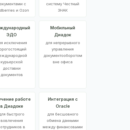
окументами с
систему Честный
dberries и Ozon
ЗНАК
ждународный
Мобильный
ЭДО
Диадок
ля исключения
для непрерывного
орогостоящей
управления
еждународной
документооборотом
курьерской
вне офиса
доставки
документов
учение работе
Интеграция с
в Диадоке
Oracle
для быстрого
для бесшовного
вовлечения
обмена данными
сотрудников в
между финансовыми