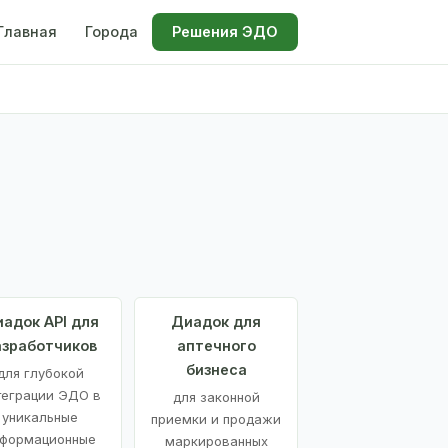
Главная
Города
Решения ЭДО
адок API для
Диадок для
азработчиков
аптечного
бизнеса
для глубокой
теграции ЭДО в
для законной
уникальные
приемки и продажи
формационные
маркированных