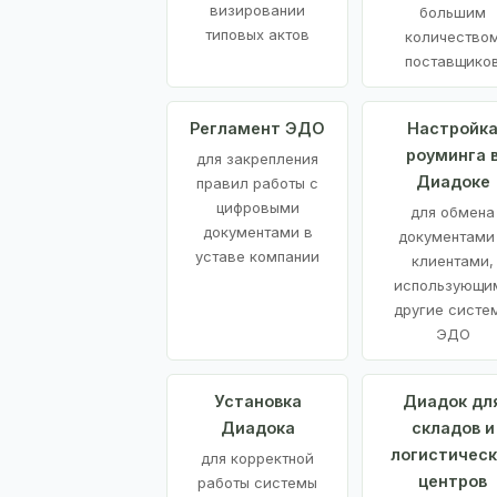
визировании
большим
типовых актов
количество
поставщико
Регламент ЭДО
Настройк
роуминга 
для закрепления
Диадоке
правил работы с
цифровыми
для обмена
документами в
документами
уставе компании
клиентами,
использующи
другие систе
ЭДО
Установка
Диадок дл
Диадока
складов и
логистическ
для корректной
центров
работы системы