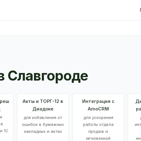
в Славгороде
Фреш
Акты и ТОРГ-12 в
Интеграция с
Ди
Диадоке
AmoCRM
р
с
и
для избавления от
для ускорения
 в
ошибок в бумажных
работы отдела
ин
и 1С
накладных и актах
продаж и
мгновенной
ин