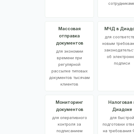
сотрудникам
Массовая
МЧД в Диад
отправка
для соответст
документов
новым требова
законодательс
для экономии
об электронн
времени при
подписи
регулярной
рассылке типовых
документов тысячам
клиентов
Мониторинг
Налоговая 
документов
Диадоке
для оперативного
для быстро
контроля за
подготовки отв
подписанием
на требования