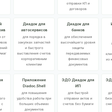
отправки КП и
договоров
й
Диадок для
Диадок для
хив
автосервисов
банков
 от
для порядка в
для обеспечения
ивов
закупках запчастей
высочайшего уровня
ений
и быстрого
защиты
умаг
выставления счетов
передаваемых
кли
корпоративным
финансовых
из 
клиентам
документов
ия
Приложение
ЭДО Диадок для
ЭД
Diadoc.Shell
ИП
для повышения
для быстрой
дл
ого
удобства работы при
отправки актов и
биз
 с
больших объемах
счетов без бумаги
сни
м
документов