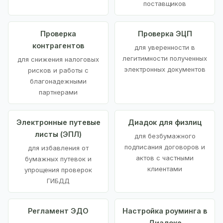
поставщиков
Проверка
Проверка ЭЦП
контрагентов
для уверенности в
легитимности полученных
для снижения налоговых
электронных документов
рисков и работы с
благонадежными
партнерами
Электронные путевые
Диадок для физлиц
листы (ЭПЛ)
для безбумажного
подписания договоров и
для избавления от
актов с частными
бумажных путевок и
клиентами
упрощения проверок
ГИБДД
Регламент ЭДО
Настройка роуминга в
Диадоке