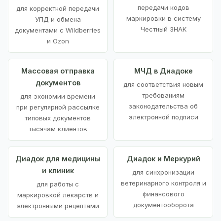
передачи кодов
для корректной передачи
маркировки в систему
УПД и обмена
Честный ЗНАК
документами с Wildberries
и Ozon
Массовая отправка
МЧД в Диадоке
документов
для соответствия новым
требованиям
для экономии времени
законодательства об
при регулярной рассылке
электронной подписи
типовых документов
тысячам клиентов
Диадок для медицины
Диадок и Меркурий
и клиник
для синхронизации
ветеринарного контроля и
для работы с
финансового
маркировкой лекарств и
документооборота
электронными рецептами