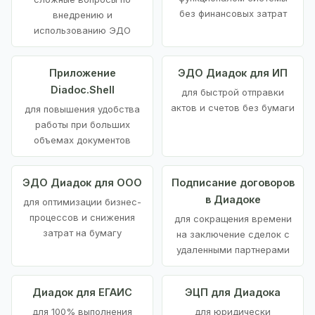
без финансовых затрат
внедрению и
использованию ЭДО
Приложение
ЭДО Диадок для ИП
Diadoc.Shell
для быстрой отправки
актов и счетов без бумаги
для повышения удобства
работы при больших
объемах документов
ЭДО Диадок для ООО
Подписание договоров
в Диадоке
для оптимизации бизнес-
процессов и снижения
для сокращения времени
затрат на бумагу
на заключение сделок с
удаленными партнерами
Диадок для ЕГАИС
ЭЦП для Диадока
для 100% выполнения
для юридически