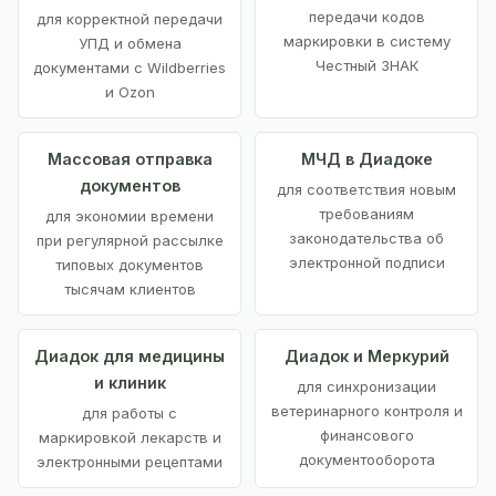
передачи кодов
для корректной передачи
маркировки в систему
УПД и обмена
Честный ЗНАК
документами с Wildberries
и Ozon
Массовая отправка
МЧД в Диадоке
документов
для соответствия новым
требованиям
для экономии времени
законодательства об
при регулярной рассылке
электронной подписи
типовых документов
тысячам клиентов
Диадок для медицины
Диадок и Меркурий
и клиник
для синхронизации
ветеринарного контроля и
для работы с
финансового
маркировкой лекарств и
документооборота
электронными рецептами