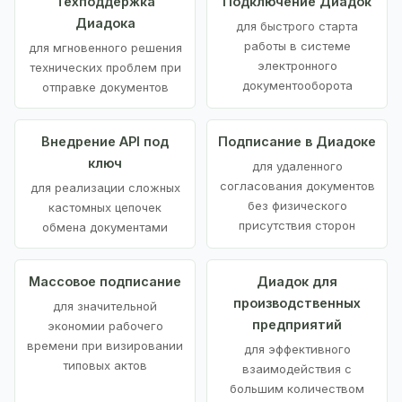
Техподдержка
Подключение Диадок
Диадока
для быстрого старта
работы в системе
для мгновенного решения
электронного
технических проблем при
документооборота
отправке документов
Внедрение API под
Подписание в Диадоке
ключ
для удаленного
согласования документов
для реализации сложных
без физического
кастомных цепочек
присутствия сторон
обмена документами
Массовое подписание
Диадок для
производственных
для значительной
предприятий
экономии рабочего
времени при визировании
для эффективного
типовых актов
взаимодействия с
большим количеством