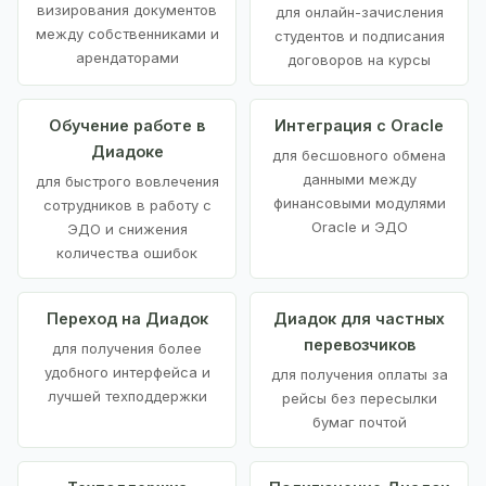
визирования документов
для онлайн-зачисления
между собственниками и
студентов и подписания
арендаторами
договоров на курсы
Обучение работе в
Интеграция с Oracle
Диадоке
для бесшовного обмена
данными между
для быстрого вовлечения
финансовыми модулями
сотрудников в работу с
Oracle и ЭДО
ЭДО и снижения
количества ошибок
Переход на Диадок
Диадок для частных
перевозчиков
для получения более
удобного интерфейса и
для получения оплаты за
лучшей техподдержки
рейсы без пересылки
бумаг почтой