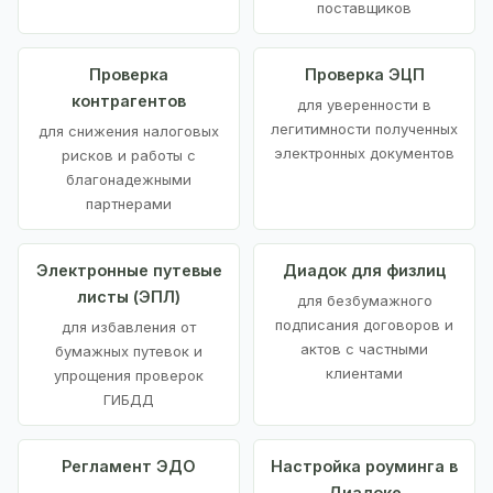
поставщиков
Проверка
Проверка ЭЦП
контрагентов
для уверенности в
легитимности полученных
для снижения налоговых
электронных документов
рисков и работы с
благонадежными
партнерами
Электронные путевые
Диадок для физлиц
листы (ЭПЛ)
для безбумажного
подписания договоров и
для избавления от
актов с частными
бумажных путевок и
клиентами
упрощения проверок
ГИБДД
Регламент ЭДО
Настройка роуминга в
Диадоке