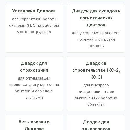
Установка Диадока
Диадок для складов и
логистических
для корректной работы
центров
системы ЭДО на рабочем
месте сотрудника
для ускорения процессов
приемки и отгрузки
товаров
Диадок для
Диадок в
страхования
строительстве (КС-2,
КС-3)
для оптимизации
процесса урегулирования
для быстрого
убытков и обмена с
визирования актов
агентами
выполненных работ на
объектах
Акты сверки в
Диадок для
Диадоке
таксопарков