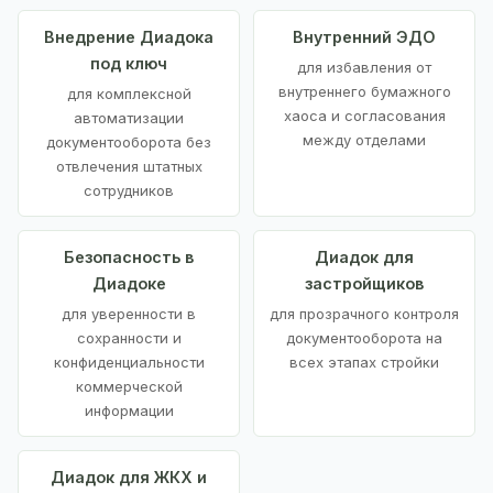
Внедрение Диадока
Внутренний ЭДО
под ключ
для избавления от
внутреннего бумажного
для комплексной
хаоса и согласования
автоматизации
между отделами
документооборота без
отвлечения штатных
сотрудников
Безопасность в
Диадок для
Диадоке
застройщиков
для уверенности в
для прозрачного контроля
сохранности и
документооборота на
конфиденциальности
всех этапах стройки
коммерческой
информации
Диадок для ЖКХ и