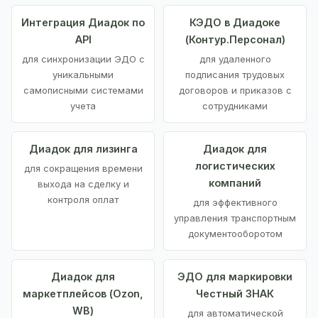
Интеграция Диадок по
КЭДО в Диадоке
API
(Контур.Персонал)
для синхронизации ЭДО с
для удаленного
уникальными
подписания трудовых
самописными системами
договоров и приказов с
учета
сотрудниками
Диадок для лизинга
Диадок для
логистических
для сокращения времени
компаний
выхода на сделку и
контроля оплат
для эффективного
управления транспортным
документооборотом
Диадок для
ЭДО для маркировки
маркетплейсов (Ozon,
Честный ЗНАК
WB)
для автоматической