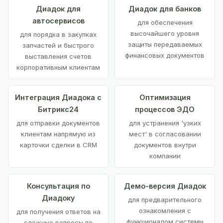
Диадок для
Диадок для банков
автосервисов
для обеспечения
высочайшего уровня
для порядка в закупках
защиты передаваемых
запчастей и быстрого
финансовых документов
выставления счетов
корпоративным клиентам
Интеграция Диадока с
Оптимизация
Битрикс24
процессов ЭДО
для отправки документов
для устранения 'узких
клиентам напрямую из
мест' в согласовании
карточки сделки в CRM
документов внутри
компании
Консультация по
Демо-версия Диадок
Диадоку
для предварительного
ознакомления с
для получения ответов на
функционалом системы
сложные вопросы по