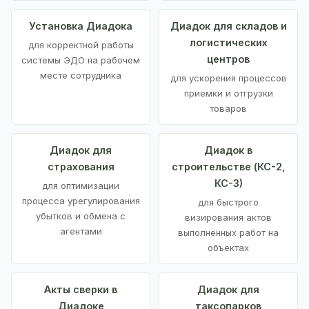
Установка Диадока
Диадок для складов и
логистических
для корректной работы
центров
системы ЭДО на рабочем
месте сотрудника
для ускорения процессов
приемки и отгрузки
товаров
Диадок для
Диадок в
страхования
строительстве (КС-2,
КС-3)
для оптимизации
процесса урегулирования
для быстрого
убытков и обмена с
визирования актов
агентами
выполненных работ на
объектах
Акты сверки в
Диадок для
Диадоке
таксопарков