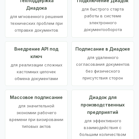
Техподдержка
Подключение Диадок
Диадока
для быстрого старта
работы в системе
для мгновенного решения
электронного
технических проблем при
документооборота
отправке документов
Внедрение API под
Подписание в Диадоке
ключ
для удаленного
согласования документов
для реализации сложных
без физического
кастомных цепочек
присутствия сторон
обмена документами
Массовое подписание
Диадок для
производственных
для значительной
предприятий
экономии рабочего
времени при визировании
для эффективного
типовых актов
взаимодействия с
большим количеством