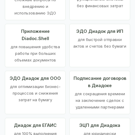
без финансовых затрат
внедрению и
использованию ЭДО
Приложение
ЭДО Диадок для ИП
Diadoc.Shell
для быстрой отправки
актов и счетов без бумаги
для повышения удобства
работы при больших
объемах документов
ЭДО Диадок для ООО
Подписание договоров
в Диадоке
для оптимизации бизнес-
процессов и снижения
для сокращения времени
затрат на бумагу
на заключение сделок с
удаленными партнерами
Диадок для ЕГАИС
ЭЦП для Диадока
для 100% выполнения
для юридически