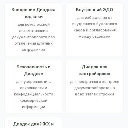
Внедрение Диадока
Внутренний ЭДО
под ключ
для избавления от
внутреннего бумажного
для комплексной
хаоса и согласования
автоматизации
между отделами
документооборота без
отвлечения штатных
сотрудников
Безопасность в
Диадок для
Диадоке
застройщиков
для уверенности в
для прозрачного контроля
сохранности и
документооборота на
конфиденциальности
всех этапах стройки
коммерческой
информации
Диадок для ЖКХ и