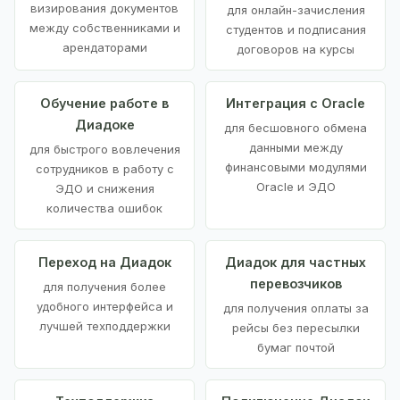
визирования документов
для онлайн-зачисления
между собственниками и
студентов и подписания
арендаторами
договоров на курсы
Обучение работе в
Интеграция с Oracle
Диадоке
для бесшовного обмена
данными между
для быстрого вовлечения
финансовыми модулями
сотрудников в работу с
Oracle и ЭДО
ЭДО и снижения
количества ошибок
Переход на Диадок
Диадок для частных
перевозчиков
для получения более
удобного интерфейса и
для получения оплаты за
лучшей техподдержки
рейсы без пересылки
бумаг почтой