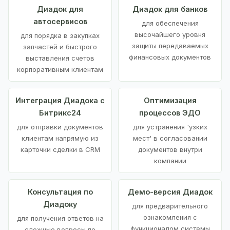
Диадок для
Диадок для банков
автосервисов
для обеспечения
высочайшего уровня
для порядка в закупках
защиты передаваемых
запчастей и быстрого
финансовых документов
выставления счетов
корпоративным клиентам
Интеграция Диадока с
Оптимизация
Битрикс24
процессов ЭДО
для отправки документов
для устранения 'узких
клиентам напрямую из
мест' в согласовании
карточки сделки в CRM
документов внутри
компании
Консультация по
Демо-версия Диадок
Диадоку
для предварительного
ознакомления с
для получения ответов на
функционалом системы
сложные вопросы по