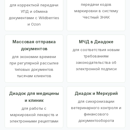
передачи кодов
для корректной передачи
маркировки в систему
УПД и обмена
Честный ЗНАК
документами с Wildberries
и Ozon
Массовая отправка
МЧД в Диадоке
документов
для соответствия новым
требованиям
для экономии времени
законодательства об
при регулярной рассылке
электронной подписи
типовых документов
тысячам клиентов
Диадок для медицины
Диадок и Меркурий
и клиник
для синхронизации
ветеринарного контроля и
для работы с
финансового
маркировкой лекарств и
документооборота
электронными рецептами