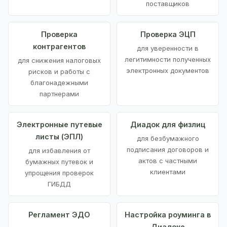
поставщиков
Проверка
Проверка ЭЦП
контрагентов
для уверенности в
легитимности полученных
для снижения налоговых
электронных документов
рисков и работы с
благонадежными
партнерами
Электронные путевые
Диадок для физлиц
листы (ЭПЛ)
для безбумажного
подписания договоров и
для избавления от
актов с частными
бумажных путевок и
клиентами
упрощения проверок
ГИБДД
Регламент ЭДО
Настройка роуминга в
Диадоке