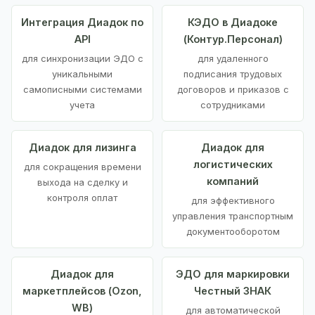
Интеграция Диадок по
КЭДО в Диадоке
API
(Контур.Персонал)
для синхронизации ЭДО с
для удаленного
уникальными
подписания трудовых
самописными системами
договоров и приказов с
учета
сотрудниками
Диадок для лизинга
Диадок для
логистических
для сокращения времени
компаний
выхода на сделку и
контроля оплат
для эффективного
управления транспортным
документооборотом
Диадок для
ЭДО для маркировки
маркетплейсов (Ozon,
Честный ЗНАК
WB)
для автоматической