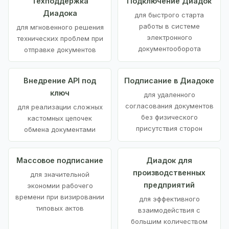
Техподдержка
Подключение Диадок
Диадока
для быстрого старта
работы в системе
для мгновенного решения
электронного
технических проблем при
документооборота
отправке документов
Внедрение API под
Подписание в Диадоке
ключ
для удаленного
согласования документов
для реализации сложных
без физического
кастомных цепочек
присутствия сторон
обмена документами
Массовое подписание
Диадок для
производственных
для значительной
предприятий
экономии рабочего
времени при визировании
для эффективного
типовых актов
взаимодействия с
большим количеством