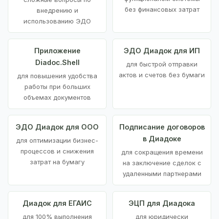
без финансовых затрат
внедрению и
использованию ЭДО
Приложение
ЭДО Диадок для ИП
Diadoc.Shell
для быстрой отправки
актов и счетов без бумаги
для повышения удобства
работы при больших
объемах документов
ЭДО Диадок для ООО
Подписание договоров
в Диадоке
для оптимизации бизнес-
процессов и снижения
для сокращения времени
затрат на бумагу
на заключение сделок с
удаленными партнерами
Диадок для ЕГАИС
ЭЦП для Диадока
для 100% выполнения
для юридически