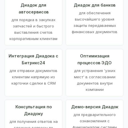
Диадок для
Диадок для банков
автосервисов
для обеспечения
высочайшего уровня
для порядка в закупках
защиты передаваемых
запчастей и быстрого
финансовых документов
выставления счетов
корпоративным клиентам
Интеграция Диадока с
Оптимизация
Битрикс24
процессов ЭДО
для отправки документов
для устранения 'узких
клиентам напрямую из
мест' в согласовании
карточки сделки в CRM
документов внутри
компании
Консультация по
Демо-версия Диадок
Диадоку
для предварительного
ознакомления с
для получения ответов на
функционалом системы
сложные вопросы по