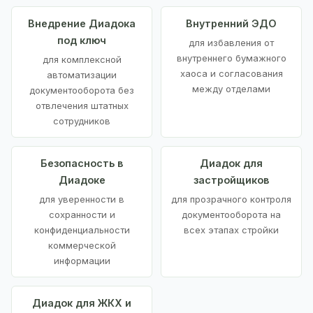
Внедрение Диадока
Внутренний ЭДО
под ключ
для избавления от
внутреннего бумажного
для комплексной
хаоса и согласования
автоматизации
между отделами
документооборота без
отвлечения штатных
сотрудников
Безопасность в
Диадок для
Диадоке
застройщиков
для уверенности в
для прозрачного контроля
сохранности и
документооборота на
конфиденциальности
всех этапах стройки
коммерческой
информации
Диадок для ЖКХ и