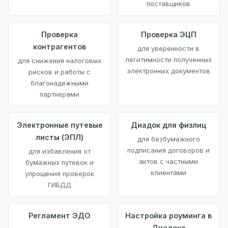
поставщиков
Проверка
Проверка ЭЦП
контрагентов
для уверенности в
легитимности полученных
для снижения налоговых
электронных документов
рисков и работы с
благонадежными
партнерами
Электронные путевые
Диадок для физлиц
листы (ЭПЛ)
для безбумажного
подписания договоров и
для избавления от
актов с частными
бумажных путевок и
клиентами
упрощения проверок
ГИБДД
Регламент ЭДО
Настройка роуминга в
Диадоке