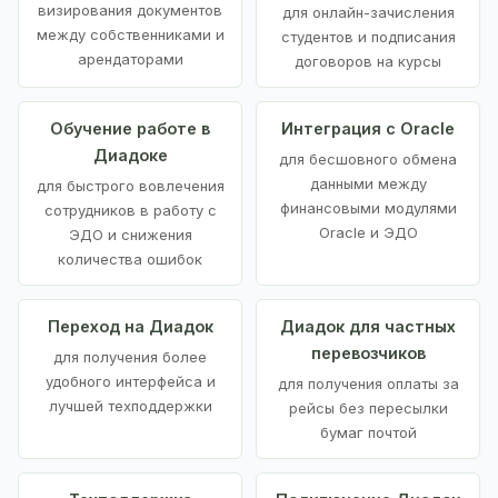
визирования документов
для онлайн-зачисления
между собственниками и
студентов и подписания
арендаторами
договоров на курсы
Обучение работе в
Интеграция с Oracle
Диадоке
для бесшовного обмена
данными между
для быстрого вовлечения
финансовыми модулями
сотрудников в работу с
Oracle и ЭДО
ЭДО и снижения
количества ошибок
Переход на Диадок
Диадок для частных
перевозчиков
для получения более
удобного интерфейса и
для получения оплаты за
лучшей техподдержки
рейсы без пересылки
бумаг почтой