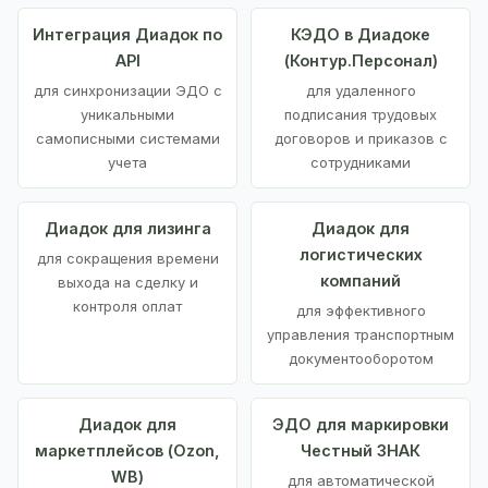
Интеграция Диадок по
КЭДО в Диадоке
API
(Контур.Персонал)
для синхронизации ЭДО с
для удаленного
уникальными
подписания трудовых
самописными системами
договоров и приказов с
учета
сотрудниками
Диадок для лизинга
Диадок для
логистических
для сокращения времени
компаний
выхода на сделку и
контроля оплат
для эффективного
управления транспортным
документооборотом
Диадок для
ЭДО для маркировки
маркетплейсов (Ozon,
Честный ЗНАК
WB)
для автоматической