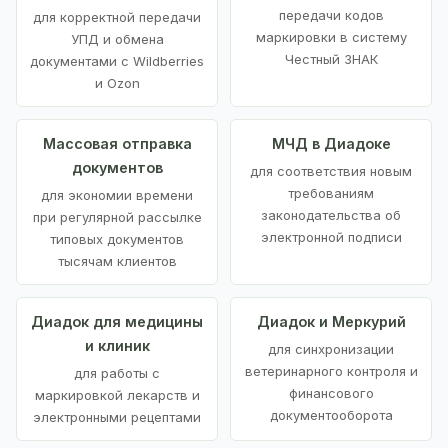
передачи кодов
для корректной передачи
маркировки в систему
УПД и обмена
Честный ЗНАК
документами с Wildberries
и Ozon
Массовая отправка
МЧД в Диадоке
документов
для соответствия новым
требованиям
для экономии времени
законодательства об
при регулярной рассылке
электронной подписи
типовых документов
тысячам клиентов
Диадок для медицины
Диадок и Меркурий
и клиник
для синхронизации
ветеринарного контроля и
для работы с
финансового
маркировкой лекарств и
документооборота
электронными рецептами