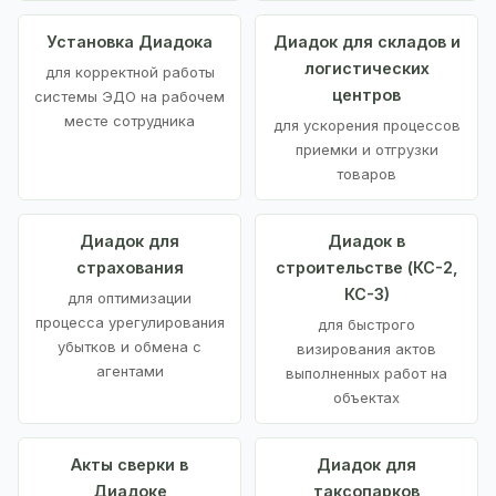
Установка Диадока
Диадок для складов и
логистических
для корректной работы
центров
системы ЭДО на рабочем
месте сотрудника
для ускорения процессов
приемки и отгрузки
товаров
Диадок для
Диадок в
страхования
строительстве (КС-2,
КС-3)
для оптимизации
процесса урегулирования
для быстрого
убытков и обмена с
визирования актов
агентами
выполненных работ на
объектах
Акты сверки в
Диадок для
Диадоке
таксопарков