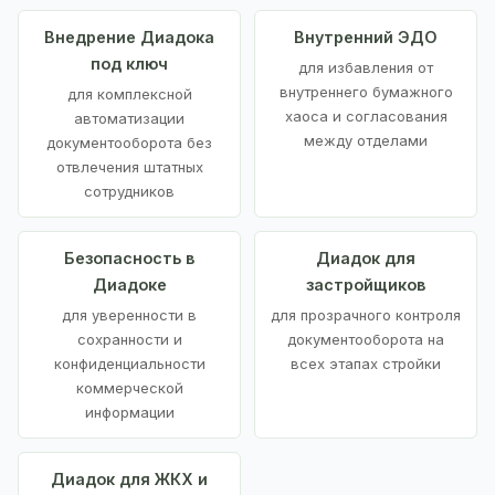
Внедрение Диадока
Внутренний ЭДО
под ключ
для избавления от
внутреннего бумажного
для комплексной
хаоса и согласования
автоматизации
между отделами
документооборота без
отвлечения штатных
сотрудников
Безопасность в
Диадок для
Диадоке
застройщиков
для уверенности в
для прозрачного контроля
сохранности и
документооборота на
конфиденциальности
всех этапах стройки
коммерческой
информации
Диадок для ЖКХ и