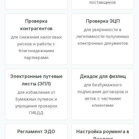
поставщиков
Проверка
Проверка ЭЦП
контрагентов
для уверенности в
легитимности полученных
для снижения налоговых
электронных документов
рисков и работы с
благонадежными
партнерами
Электронные путевые
Диадок для физлиц
листы (ЭПЛ)
для безбумажного
подписания договоров и
для избавления от
актов с частными
бумажных путевок и
клиентами
упрощения проверок
ГИБДД
Регламент ЭДО
Настройка роуминга в
Диадоке