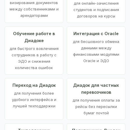
визирования документов
для онлайн-зачисления
между собственниками и
студентов и подписания
арендаторами
договоров на курсы
Обучение работе в
Интеграция с Oracle
Диадоке
для бесшовного обмена
данными между
для быстрого вовлечения
финансовыми модулями
сотрудников в работу с
Oracle и ЭДО
ЭДО и снижения
количества ошибок
Переход на Диадок
Диадок для частных
перевозчиков
для получения более
удобного интерфейса и
для получения оплаты за
лучшей техподдержки
рейсы без пересылки
бумаг почтой