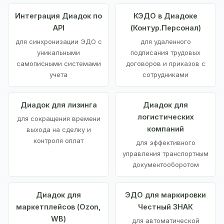
Интеграция Диадок по
КЭДО в Диадоке
API
(Контур.Персонал)
для синхронизации ЭДО с
для удаленного
уникальными
подписания трудовых
самописными системами
договоров и приказов с
учета
сотрудниками
Диадок для лизинга
Диадок для
логистических
для сокращения времени
компаний
выхода на сделку и
контроля оплат
для эффективного
управления транспортным
документооборотом
Диадок для
ЭДО для маркировки
маркетплейсов (Ozon,
Честный ЗНАК
WB)
для автоматической