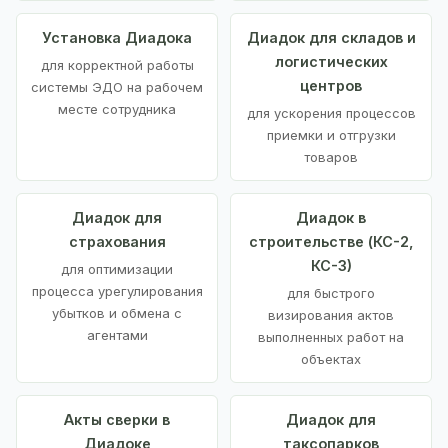
Установка Диадока
Диадок для складов и
логистических
для корректной работы
центров
системы ЭДО на рабочем
месте сотрудника
для ускорения процессов
приемки и отгрузки
товаров
Диадок для
Диадок в
страхования
строительстве (КС-2,
КС-3)
для оптимизации
процесса урегулирования
для быстрого
убытков и обмена с
визирования актов
агентами
выполненных работ на
объектах
Акты сверки в
Диадок для
Диадоке
таксопарков