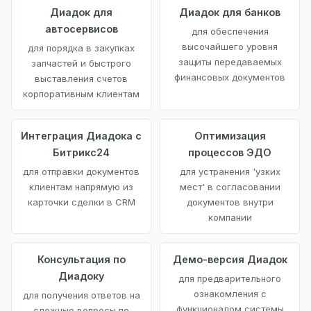
Диадок для
Диадок для банков
автосервисов
для обеспечения
высочайшего уровня
для порядка в закупках
защиты передаваемых
запчастей и быстрого
финансовых документов
выставления счетов
корпоративным клиентам
Интеграция Диадока с
Оптимизация
Битрикс24
процессов ЭДО
для отправки документов
для устранения 'узких
клиентам напрямую из
мест' в согласовании
карточки сделки в CRM
документов внутри
компании
Консультация по
Демо-версия Диадок
Диадоку
для предварительного
ознакомления с
для получения ответов на
функционалом системы
сложные вопросы по