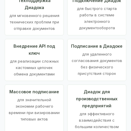
Техподдержка
Подключение Диадок
Диадока
для быстрого старта
работы в системе
для мгновенного решения
электронного
технических проблем при
документооборота
отправке документов
Внедрение API под
Подписание в Диадоке
ключ
для удаленного
согласования документов
для реализации сложных
без физического
кастомных цепочек
присутствия сторон
обмена документами
Массовое подписание
Диадок для
производственных
для значительной
предприятий
экономии рабочего
времени при визировании
для эффективного
типовых актов
взаимодействия с
большим количеством