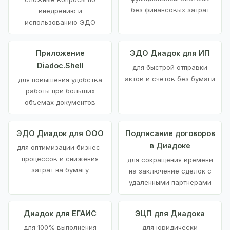
без финансовых затрат
внедрению и
использованию ЭДО
Приложение
ЭДО Диадок для ИП
Diadoc.Shell
для быстрой отправки
актов и счетов без бумаги
для повышения удобства
работы при больших
объемах документов
ЭДО Диадок для ООО
Подписание договоров
в Диадоке
для оптимизации бизнес-
процессов и снижения
для сокращения времени
затрат на бумагу
на заключение сделок с
удаленными партнерами
Диадок для ЕГАИС
ЭЦП для Диадока
для 100% выполнения
для юридически