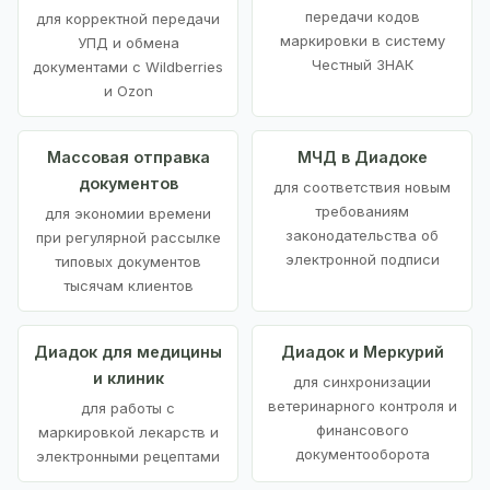
передачи кодов
для корректной передачи
маркировки в систему
УПД и обмена
Честный ЗНАК
документами с Wildberries
и Ozon
Массовая отправка
МЧД в Диадоке
документов
для соответствия новым
требованиям
для экономии времени
законодательства об
при регулярной рассылке
электронной подписи
типовых документов
тысячам клиентов
Диадок для медицины
Диадок и Меркурий
и клиник
для синхронизации
ветеринарного контроля и
для работы с
финансового
маркировкой лекарств и
документооборота
электронными рецептами