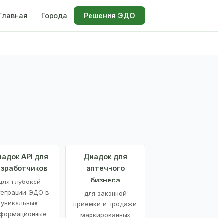
Главная
Города
Решения ЭДО
адок API для
Диадок для
азработчиков
аптечного
бизнеса
для глубокой
теграции ЭДО в
для законной
уникальные
приемки и продажи
формационные
маркированных