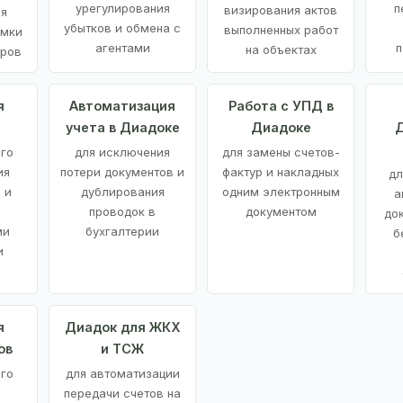
урегулирования
п
визирования актов
ия
убытков и обмена с
выполненных работ
емки
агентами
п
на объектах
аров
я
Автоматизация
Работа с УПД в
учета в Диадоке
Диадоке
Д
ого
для исключения
для замены счетов-
ия
потери документов и
фактур и накладных
дл
 и
дублирования
одним электронным
а
проводок в
документом
до
ми
бухгалтерии
б
и
я
Диадок для ЖКХ
ов
и ТСЖ
го
для автоматизации
передачи счетов на