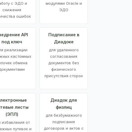
аботу с ЭДО и
модулями Oracle и
снижения
ЭДО
ичества ошибок
недрение API
Подписание в
под ключ
Диадоке
ля реализации
для удаленного
жных кастомных
согласования
епочек обмена
документов без
документами
физического
присутствия сторон
лектронные
Диадок для
утевые листы
физлиц
(ЭПЛ)
для безбумажного
подписания
я избавления от
договоров и актов с
ажных путевок и