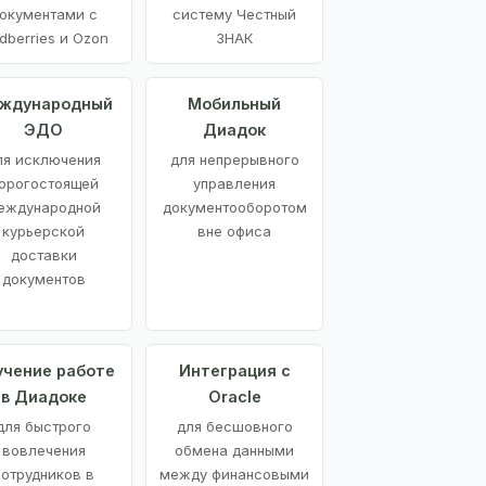
окументами с
систему Честный
dberries и Ozon
ЗНАК
ждународный
Мобильный
ЭДО
Диадок
ля исключения
для непрерывного
орогостоящей
управления
еждународной
документооборотом
курьерской
вне офиса
доставки
документов
учение работе
Интеграция с
в Диадоке
Oracle
для быстрого
для бесшовного
вовлечения
обмена данными
сотрудников в
между финансовыми