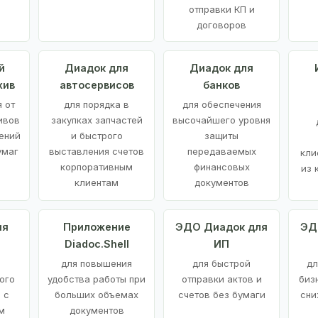
отправки КП и
договоров
й
Диадок для
Диадок для
хив
автосервисов
банков
 от
для порядка в
для обеспечения
ивов
закупках запчастей
высочайшего уровня
ений
и быстрого
защиты
умаг
выставления счетов
передаваемых
кли
корпоративным
финансовых
из 
клиентам
документов
ия
Приложение
ЭДО Диадок для
ЭД
Diadoc.Shell
ИП
для повышения
для быстрой
дл
ого
удобства работы при
отправки актов и
биз
 с
больших объемах
счетов без бумаги
сни
м
документов