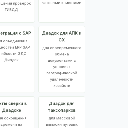
частными клиентами
ощения проверок
ГИБДД
еграция с SAP
Диадок для АПК и
СХ
я объединения
ностей ERP SAP
для своевременного
 гибкости ЭДО
обмена
Диадок
документами в
условиях
географической
удаленности
хозяйств
кты сверки в
Диадок для
Диадоке
таксопарков
ля сокращения
для массовой
времени на
выписки путевых