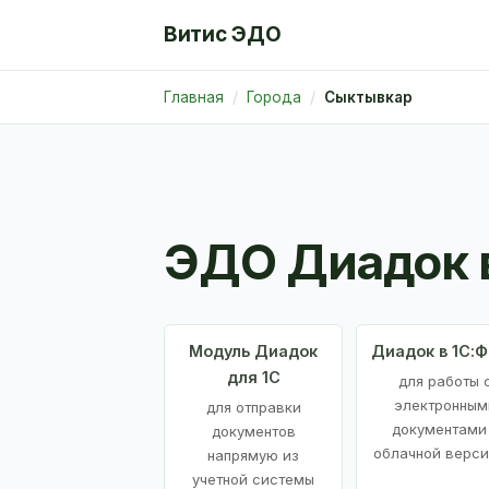
Витис ЭДО
Главная
Города
Сыктывкар
ЭДО Диадок 
Модуль Диадок
Диадок в 1С:
для 1С
для работы 
электронным
для отправки
документами
документов
облачной верси
напрямую из
учетной системы