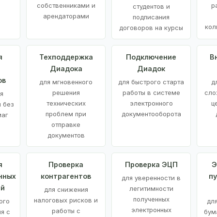
е
собственниками и
р
студентов и
арендаторами
подписания
кол
договоров на курсы
я
Техподдержка
Подключение
В
Диадока
Диадок
ов
для мгновенного
для быстрого старта
д
решения
работы в системе
сло
я
технических
электронного
ц
 без
проблем при
документооборота
маг
отправке
документов
я
Проверка
Проверка ЭЦП
Э
нных
контрагентов
п
для уверенности в
ий
легитимности
для снижения
полученных
налоговых рисков и
ого
дл
электронных
работы с
я с
бум