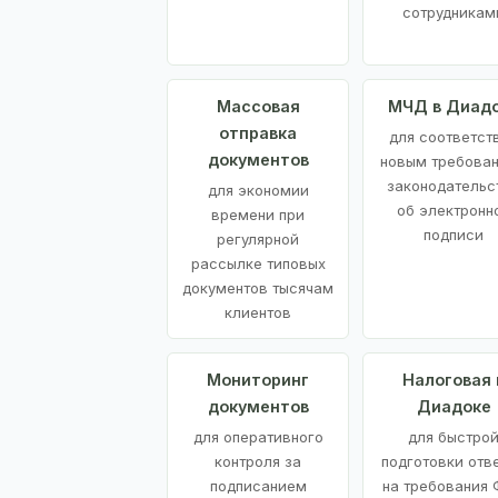
сотрудникам
Массовая
МЧД в Диад
отправка
для соответст
документов
новым требова
законодательс
для экономии
об электронн
времени при
подписи
регулярной
рассылке типовых
документов тысячам
клиентов
Мониторинг
Налоговая 
документов
Диадоке
для оперативного
для быстро
контроля за
подготовки отв
подписанием
на требования