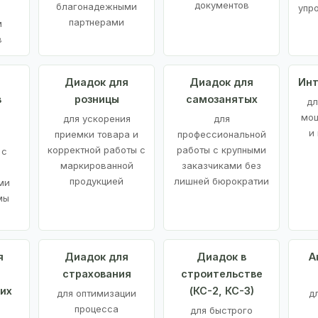
документов
благонадежными
упр
партнерами
м
в
а
Диадок для
Диадок для
Инт
в
розницы
самозанятых
дл
мощ
для ускорения
для
и
приемки товара и
профессиональной
корректной работы с
работы с крупными
 с
маркированной
заказчиками без
продукцией
лишней бюрократии
ми
мы
я
Диадок для
Диадок в
А
страхования
строительстве
их
(КС-2, КС-3)
для оптимизации
д
процесса
для быстрого