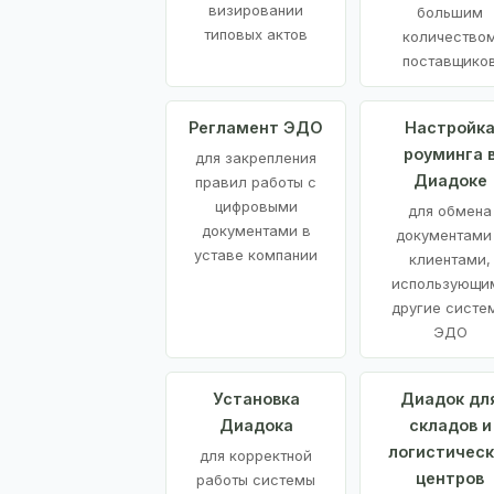
визировании
большим
типовых актов
количество
поставщико
Регламент ЭДО
Настройк
роуминга 
для закрепления
Диадоке
правил работы с
цифровыми
для обмена
документами в
документами
уставе компании
клиентами,
использующи
другие систе
ЭДО
Установка
Диадок дл
Диадока
складов и
логистическ
для корректной
центров
работы системы