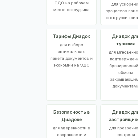
ЭДО на рабочем
для ускорен
месте сотрудника
процессов при
и отгрузки тов
Тарифы Диадок
Диадок дл
туризма
для выбора
оптимального
для мгновенн
пакета документов и
подтвержден
экономии на ЭДО
бронирований
обмена
закрывающи
документам
Безопасность в
Диадок дл
Диадоке
застройщик
для уверенности в
для прозрачно
сохранности и
контроля