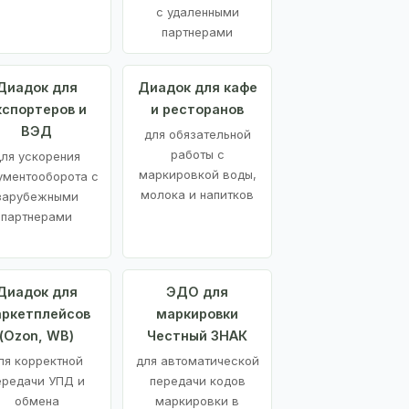
с удаленными
партнерами
Диадок для
Диадок для кафе
кспортеров и
и ресторанов
ВЭД
для обязательной
работы с
ля ускорения
маркировкой воды,
ументооборота с
молока и напитков
зарубежными
партнерами
Диадок для
ЭДО для
ркетплейсов
маркировки
(Ozon, WB)
Честный ЗНАК
ля корректной
для автоматической
ередачи УПД и
передачи кодов
обмена
маркировки в