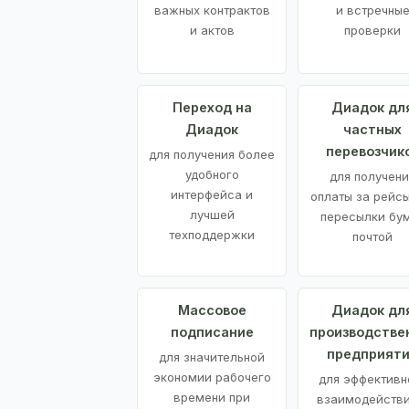
важных контрактов
и встречны
и актов
проверки
Переход на
Диадок дл
Диадок
частных
перевозчик
для получения более
удобного
для получени
интерфейса и
оплаты за рейсы
лучшей
пересылки бу
техподдержки
почтой
Массовое
Диадок дл
подписание
производстве
предприят
для значительной
экономии рабочего
для эффективн
времени при
взаимодействи