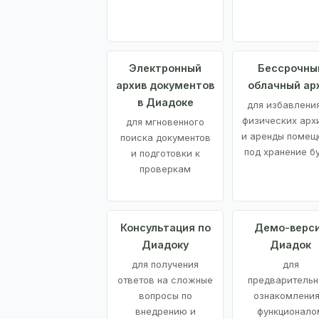
Электронный
Бессрочны
архив документов
облачный ар
в Диадоке
для избавления
физических арх
для мгновенного
и аренды помещ
поиска документов
под хранение б
и подготовки к
проверкам
Консультация по
Демо-верс
Диадоку
Диадок
для получения
для
ответов на сложные
предварительн
вопросы по
ознакомления
внедрению и
функционало