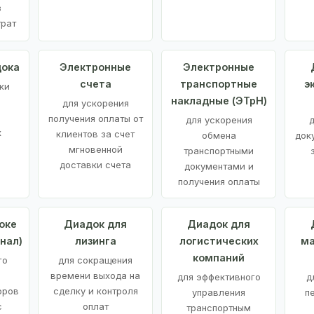
з
трат
дока
Электронные
Электронные
счета
транспортные
э
ки
накладные (ЭТрН)
для ускорения
получения оплаты от
для ускорения
д
х
клиентов за счет
обмена
док
мгновенной
транспортными
доставки счета
документами и
получения оплаты
оке
Диадок для
Диадок для
нал)
лизинга
логистических
ма
компаний
го
для сокращения
времени выхода на
для эффективного
д
оров
сделку и контроля
управления
п
с
оплат
транспортным