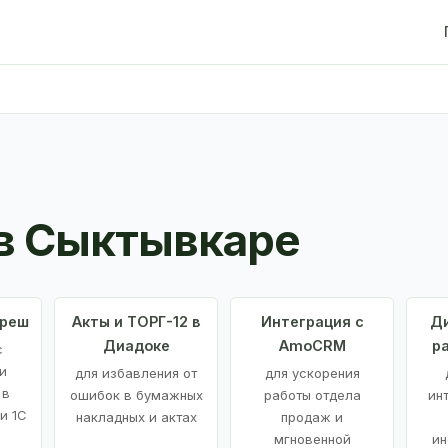
в Сыктывкаре
Фреш
Акты и ТОРГ-12 в
Интеграция с
Ди
Диадоке
AmoCRM
р
с
и
для избавления от
для ускорения
 в
ошибок в бумажных
работы отдела
ин
и 1С
накладных и актах
продаж и
мгновенной
ин