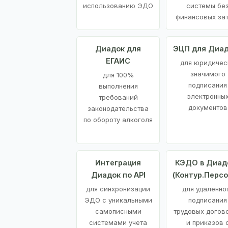
использованию ЭДО
системы бе
финансовых за
Диадок для
ЭЦП для Диа
ЕГАИС
для юридичес
значимого
для 100%
подписания
выполнения
электронны
требований
документов
законодательства
по обороту алкоголя
Интеграция
КЭДО в Диад
Диадок по API
(Контур.Персо
для синхронизации
для удаленно
ЭДО с уникальными
подписания
самописными
трудовых догов
системами учета
и приказов 