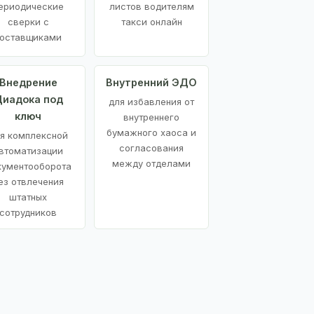
ериодические
листов водителям
сверки с
такси онлайн
оставщиками
Внедрение
Внутренний ЭДО
иадока под
для избавления от
ключ
внутреннего
бумажного хаоса и
я комплексной
согласования
втоматизации
между отделами
кументооборота
ез отвлечения
штатных
сотрудников