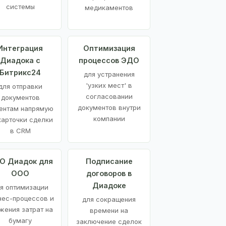
системы
медикаментов
Интеграция
Оптимизация
Диадока с
процессов ЭДО
Битрикс24
для устранения
'узких мест' в
для отправки
согласовании
документов
документов внутри
ентам напрямую
компании
карточки сделки
в CRM
О Диадок для
Подписание
ООО
договоров в
Диадоке
я оптимизации
нес-процессов и
для сокращения
жения затрат на
времени на
бумагу
заключение сделок