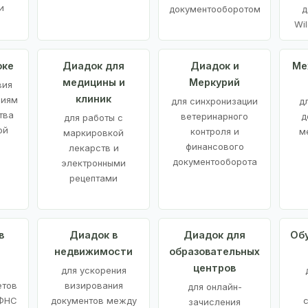
и
документооборотом
д
Wil
оке
Диадок для
Диадок и
Ме
медицины и
Меркурий
вия
клиник
ниям
для синхронизации
д
тва
ветеринарного
д
для работы с
ой
контроля и
м
маркировкой
финансового
лекарств и
документооборота
электронными
рецептами
в
Диадок в
Диадок для
Об
недвижимости
образовательных
центров
й
для ускорения
етов
визирования
для онлайн-
 ФНС
документов между
зачисления