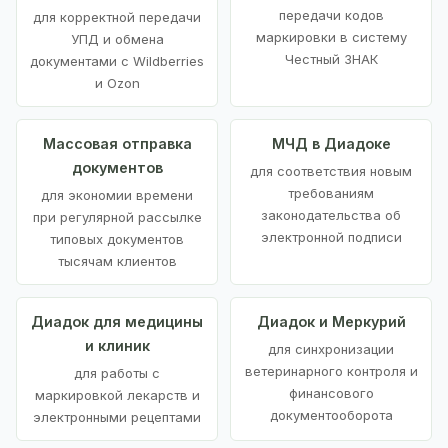
передачи кодов
для корректной передачи
маркировки в систему
УПД и обмена
Честный ЗНАК
документами с Wildberries
и Ozon
Массовая отправка
МЧД в Диадоке
документов
для соответствия новым
требованиям
для экономии времени
законодательства об
при регулярной рассылке
электронной подписи
типовых документов
тысячам клиентов
Диадок для медицины
Диадок и Меркурий
и клиник
для синхронизации
ветеринарного контроля и
для работы с
финансового
маркировкой лекарств и
документооборота
электронными рецептами