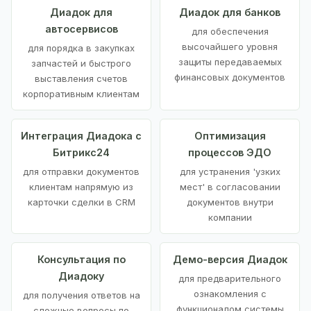
Диадок для
Диадок для банков
автосервисов
для обеспечения
высочайшего уровня
для порядка в закупках
защиты передаваемых
запчастей и быстрого
финансовых документов
выставления счетов
корпоративным клиентам
Интеграция Диадока с
Оптимизация
Битрикс24
процессов ЭДО
для отправки документов
для устранения 'узких
клиентам напрямую из
мест' в согласовании
карточки сделки в CRM
документов внутри
компании
Консультация по
Демо-версия Диадок
Диадоку
для предварительного
ознакомления с
для получения ответов на
функционалом системы
сложные вопросы по