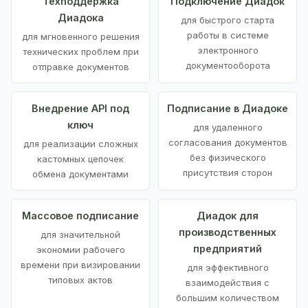
Техподдержка
Подключение Диадок
Диадока
для быстрого старта
работы в системе
для мгновенного решения
электронного
технических проблем при
документооборота
отправке документов
Внедрение API под
Подписание в Диадоке
ключ
для удаленного
согласования документов
для реализации сложных
без физического
кастомных цепочек
присутствия сторон
обмена документами
Массовое подписание
Диадок для
производственных
для значительной
предприятий
экономии рабочего
времени при визировании
для эффективного
типовых актов
взаимодействия с
большим количеством