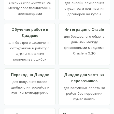
визирования документов
для онлайн-зачисления
между собственниками и
студентов и подписания
арендаторами
договоров на курсы
Обучение работе в
Интеграция с Oracle
Диадоке
для бесшовного обмена
данными между
для быстрого вовлечения
финансовыми модулями
сотрудников в работу с
Oracle и ЭДО
ЭДО и снижения
количества ошибок
Переход на Диадок
Диадок для частных
перевозчиков
для получения более
удобного интерфейса и
для получения оплаты за
лучшей техподдержки
рейсы без пересылки
бумаг почтой