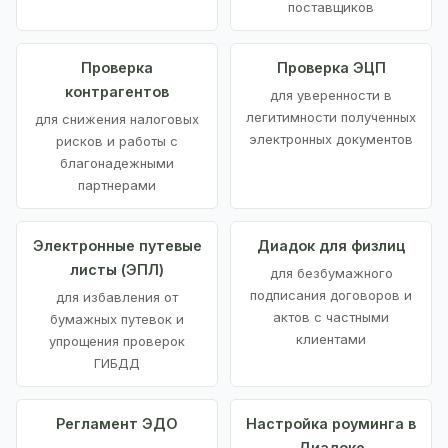
поставщиков
Проверка
Проверка ЭЦП
контрагентов
для уверенности в
легитимности полученных
для снижения налоговых
электронных документов
рисков и работы с
благонадежными
партнерами
Электронные путевые
Диадок для физлиц
листы (ЭПЛ)
для безбумажного
подписания договоров и
для избавления от
актов с частными
бумажных путевок и
клиентами
упрощения проверок
ГИБДД
Регламент ЭДО
Настройка роуминга в
Диадоке