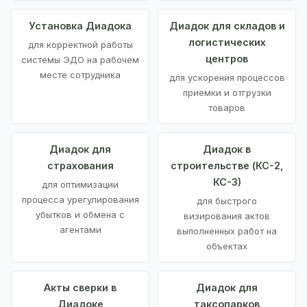
Установка Диадока
Диадок для складов и
логистических
для корректной работы
центров
системы ЭДО на рабочем
месте сотрудника
для ускорения процессов
приемки и отгрузки
товаров
Диадок для
Диадок в
страхования
строительстве (КС-2,
КС-3)
для оптимизации
процесса урегулирования
для быстрого
убытков и обмена с
визирования актов
агентами
выполненных работ на
объектах
Акты сверки в
Диадок для
Диадоке
таксопарков