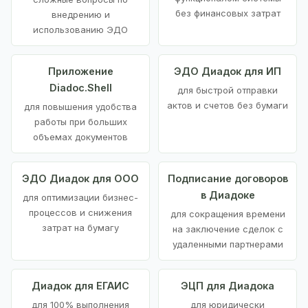
без финансовых затрат
внедрению и
использованию ЭДО
Приложение
ЭДО Диадок для ИП
Diadoc.Shell
для быстрой отправки
актов и счетов без бумаги
для повышения удобства
работы при больших
объемах документов
ЭДО Диадок для ООО
Подписание договоров
в Диадоке
для оптимизации бизнес-
процессов и снижения
для сокращения времени
затрат на бумагу
на заключение сделок с
удаленными партнерами
Диадок для ЕГАИС
ЭЦП для Диадока
для 100% выполнения
для юридически