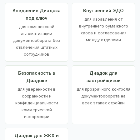
Внедрение Диадока
Внутренний ЭДО
под ключ
для избавления от
внутреннего бумажного
для комплексной
хаоса и согласования
автоматизации
между отделами
документооборота без
отвлечения штатных
сотрудников
Безопасность в
Диадок для
Диадоке
застройщиков
для уверенности в
для прозрачного контроля
сохранности и
документооборота на
конфиденциальности
всех этапах стройки
коммерческой
информации
Диадок для ЖКХ и