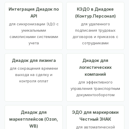
Интеграция Диадок по
КЭДО в Диадоке
API
(Контур.Персонал)
для синхронизации ЭДО с
для удаленного
уникальными
подписания трудовых
самописными системами
договоров и приказов с
учета
сотрудниками
Диадок для лизинга
Диадок для
логистических
для сокращения времени
компаний
выхода на сделку и
контроля оплат
для эффективного
управления транспортным
документооборотом
Диадок для
ЭДО для маркировки
маркетплейсов (Ozon,
Честный ЗНАК
WB)
для автоматической