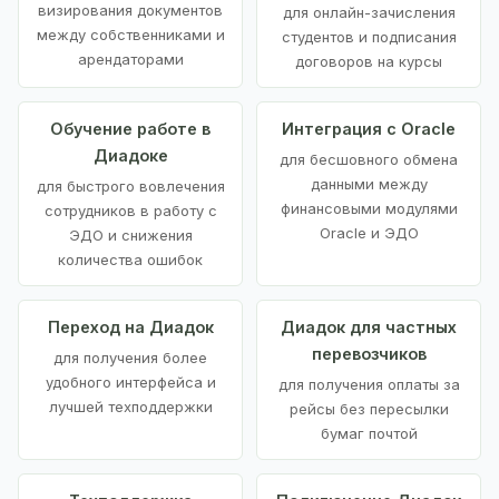
визирования документов
для онлайн-зачисления
между собственниками и
студентов и подписания
арендаторами
договоров на курсы
Обучение работе в
Интеграция с Oracle
Диадоке
для бесшовного обмена
данными между
для быстрого вовлечения
финансовыми модулями
сотрудников в работу с
Oracle и ЭДО
ЭДО и снижения
количества ошибок
Переход на Диадок
Диадок для частных
перевозчиков
для получения более
удобного интерфейса и
для получения оплаты за
лучшей техподдержки
рейсы без пересылки
бумаг почтой