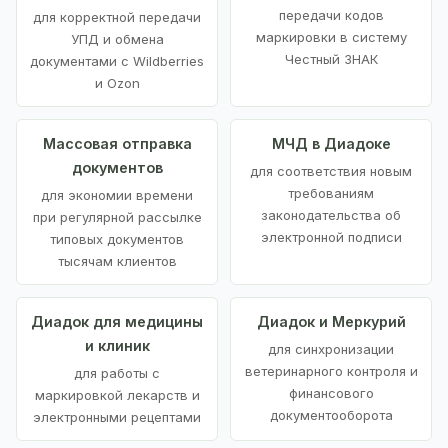
передачи кодов
для корректной передачи
маркировки в систему
УПД и обмена
Честный ЗНАК
документами с Wildberries
и Ozon
Массовая отправка
МЧД в Диадоке
документов
для соответствия новым
требованиям
для экономии времени
законодательства об
при регулярной рассылке
электронной подписи
типовых документов
тысячам клиентов
Диадок для медицины
Диадок и Меркурий
и клиник
для синхронизации
ветеринарного контроля и
для работы с
финансового
маркировкой лекарств и
документооборота
электронными рецептами