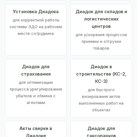
Установка Диадока
Диадок для складов и
логистических
для корректной работы
центров
системы ЭДО на рабочем
месте сотрудника
для ускорения процессов
приемки и отгрузки
товаров
Диадок для
Диадок в
страхования
строительстве (КС-2,
КС-3)
для оптимизации
процесса урегулирования
для быстрого
убытков и обмена с
визирования актов
агентами
выполненных работ на
объектах
Акты сверки в
Диадок для
Диадоке
таксопарков