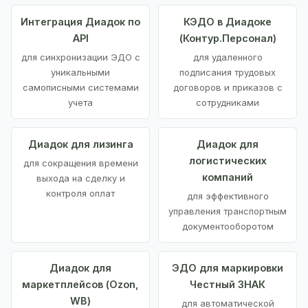
Интеграция Диадок по
КЭДО в Диадоке
API
(Контур.Персонал)
для синхронизации ЭДО с
для удаленного
уникальными
подписания трудовых
самописными системами
договоров и приказов с
учета
сотрудниками
Диадок для лизинга
Диадок для
логистических
для сокращения времени
компаний
выхода на сделку и
контроля оплат
для эффективного
управления транспортным
документооборотом
Диадок для
ЭДО для маркировки
маркетплейсов (Ozon,
Честный ЗНАК
WB)
для автоматической