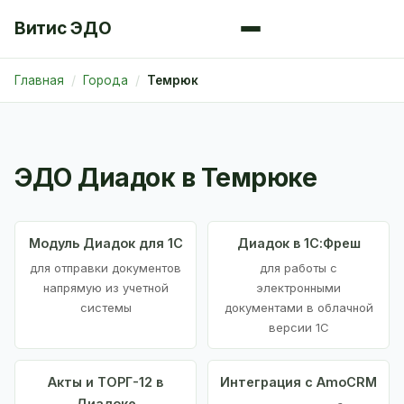
Витис ЭДО
Главная
Города
Темрюк
ЭДО Диадок в Темрюке
Модуль Диадок для 1С
Диадок в 1С:Фреш
для отправки документов
для работы с
напрямую из учетной
электронными
системы
документами в облачной
версии 1С
Акты и ТОРГ-12 в
Интеграция с AmoCRM
Диадоке