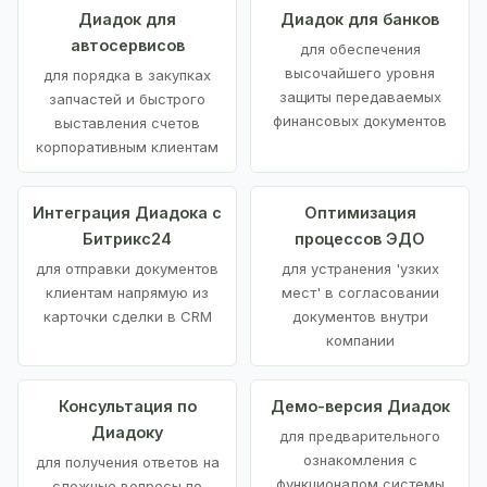
Диадок для
Диадок для банков
автосервисов
для обеспечения
высочайшего уровня
для порядка в закупках
защиты передаваемых
запчастей и быстрого
финансовых документов
выставления счетов
корпоративным клиентам
Интеграция Диадока с
Оптимизация
Битрикс24
процессов ЭДО
для отправки документов
для устранения 'узких
клиентам напрямую из
мест' в согласовании
карточки сделки в CRM
документов внутри
компании
Консультация по
Демо-версия Диадок
Диадоку
для предварительного
ознакомления с
для получения ответов на
функционалом системы
сложные вопросы по