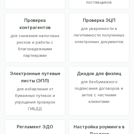
поставщиков
Проверка
Проверка ЭЦП
контрагентов
для уверенности в
легитимности полученных
для снижения налоговых
электронных документов
рисков и работы с
благонадежными
партнерами
Электронные путевые
Диадок для физлиц
листы (ЭПЛ)
для безбумажного
подписания договоров и
для избавления от
актов с частными
бумажных путевок и
клиентами
упрощения проверок
ГИБДД
Регламент ЭДО
Настройка роуминга в
Диадоке