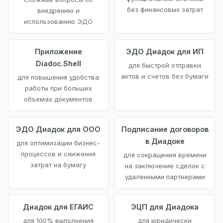
без финансовых затрат
внедрению и
использованию ЭДО
Приложение
ЭДО Диадок для ИП
Diadoc.Shell
для быстрой отправки
актов и счетов без бумаги
для повышения удобства
работы при больших
объемах документов
ЭДО Диадок для ООО
Подписание договоров
в Диадоке
для оптимизации бизнес-
процессов и снижения
для сокращения времени
затрат на бумагу
на заключение сделок с
удаленными партнерами
Диадок для ЕГАИС
ЭЦП для Диадока
для 100% выполнения
для юридически