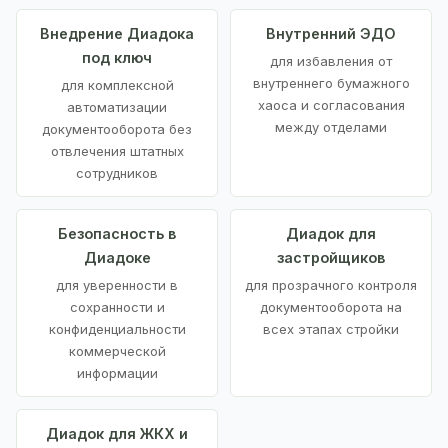
Внедрение Диадока
Внутренний ЭДО
под ключ
для избавления от
внутреннего бумажного
для комплексной
хаоса и согласования
автоматизации
между отделами
документооборота без
отвлечения штатных
сотрудников
Безопасность в
Диадок для
Диадоке
застройщиков
для уверенности в
для прозрачного контроля
сохранности и
документооборота на
конфиденциальности
всех этапах стройки
коммерческой
информации
Диадок для ЖКХ и