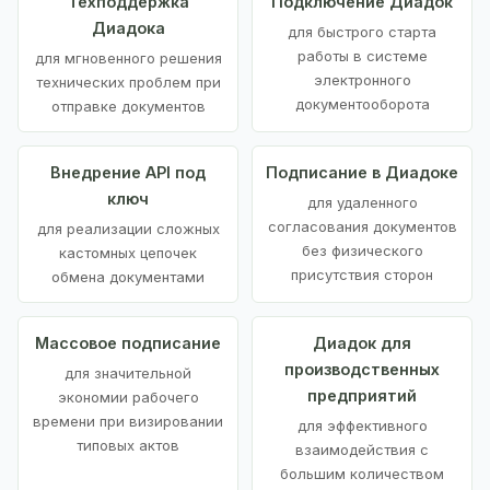
Техподдержка
Подключение Диадок
Диадока
для быстрого старта
работы в системе
для мгновенного решения
электронного
технических проблем при
документооборота
отправке документов
Внедрение API под
Подписание в Диадоке
ключ
для удаленного
согласования документов
для реализации сложных
без физического
кастомных цепочек
присутствия сторон
обмена документами
Массовое подписание
Диадок для
производственных
для значительной
предприятий
экономии рабочего
времени при визировании
для эффективного
типовых актов
взаимодействия с
большим количеством