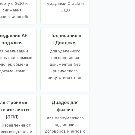
аботу с ЭДО и
модулями Oracle и
снижения
ЭДО
ичества ошибок
недрение API
Подписание в
под ключ
Диадоке
ля реализации
для удаленного
жных кастомных
согласования
епочек обмена
документов без
документами
физического
присутствия сторон
лектронные
Диадок для
утевые листы
физлиц
(ЭПЛ)
для безбумажного
подписания
я избавления от
договоров и актов с
ажных путевок и