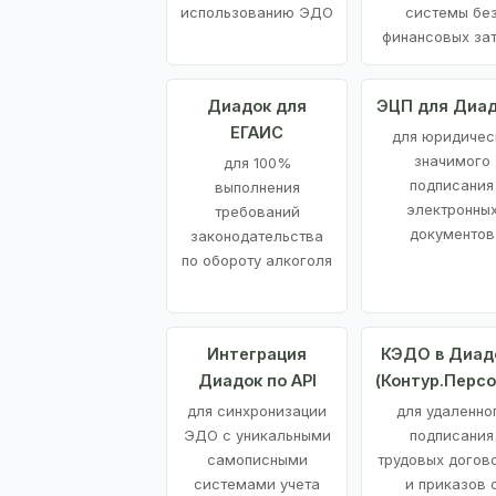
использованию ЭДО
системы бе
финансовых за
Диадок для
ЭЦП для Диа
ЕГАИС
для юридичес
значимого
для 100%
подписания
выполнения
электронны
требований
документов
законодательства
по обороту алкоголя
Интеграция
КЭДО в Диад
Диадок по API
(Контур.Персо
для синхронизации
для удаленно
ЭДО с уникальными
подписания
самописными
трудовых догов
системами учета
и приказов 