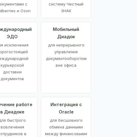
окументами с
систему Честный
dberries и Ozon
ЗНАК
ждународный
Мобильный
ЭДО
Диадок
ля исключения
для непрерывного
орогостоящей
управления
еждународной
документооборотом
курьерской
вне офиса
доставки
документов
учение работе
Интеграция с
в Диадоке
Oracle
для быстрого
для бесшовного
вовлечения
обмена данными
сотрудников в
между финансовыми