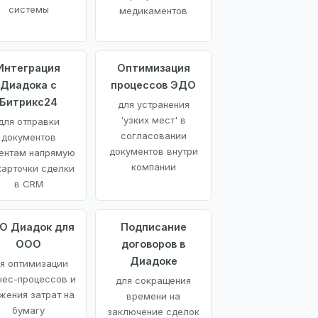
системы
медикаментов
Интеграция
Оптимизация
Диадока с
процессов ЭДО
Битрикс24
для устранения
'узких мест' в
для отправки
согласовании
документов
документов внутри
ентам напрямую
компании
карточки сделки
в CRM
О Диадок для
Подписание
ООО
договоров в
Диадоке
я оптимизации
нес-процессов и
для сокращения
жения затрат на
времени на
бумагу
заключение сделок