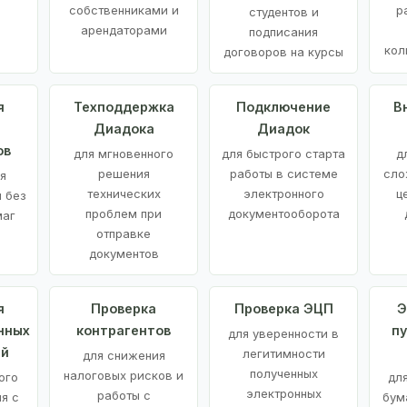
е
собственниками и
р
студентов и
арендаторами
подписания
кол
договоров на курсы
я
Техподдержка
Подключение
В
Диадока
Диадок
ов
для мгновенного
для быстрого старта
д
решения
работы в системе
сло
я
технических
электронного
ц
 без
проблем при
документооборота
маг
отправке
документов
я
Проверка
Проверка ЭЦП
Э
нных
контрагентов
п
для уверенности в
ий
легитимности
для снижения
полученных
налоговых рисков и
ого
дл
электронных
работы с
я с
бум