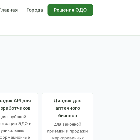
Главная
Города
Решения ЭДО
адок API для
Диадок для
азработчиков
аптечного
бизнеса
для глубокой
теграции ЭДО в
для законной
уникальные
приемки и продажи
формационные
маркированных