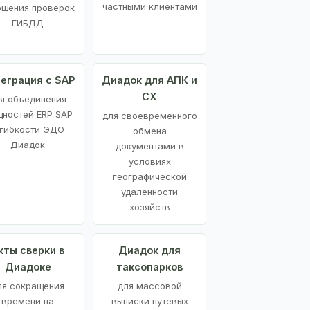
частными клиентами
ощения проверок
ГИБДД
еграция с SAP
Диадок для АПК и
СХ
я объединения
ностей ERP SAP
для своевременного
 гибкости ЭДО
обмена
Диадок
документами в
условиях
географической
удаленности
хозяйств
кты сверки в
Диадок для
Диадоке
таксопарков
ля сокращения
для массовой
времени на
выписки путевых