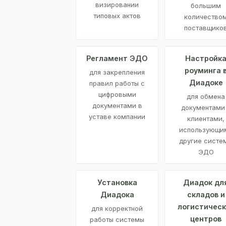
визировании
большим
типовых актов
количество
поставщико
Регламент ЭДО
Настройк
роуминга 
для закрепления
Диадоке
правил работы с
цифровыми
для обмена
документами в
документами
уставе компании
клиентами,
использующи
другие систе
ЭДО
Установка
Диадок дл
Диадока
складов и
логистическ
для корректной
центров
работы системы