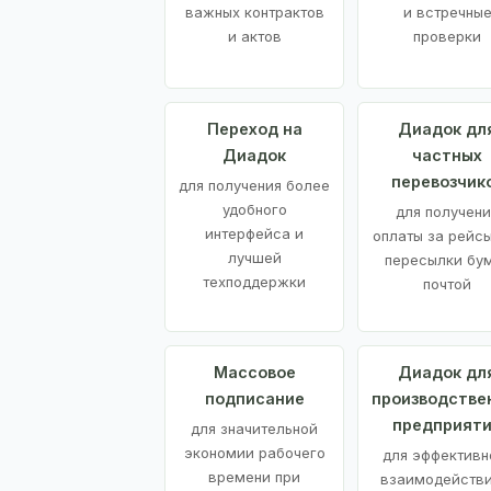
важных контрактов
и встречны
и актов
проверки
Переход на
Диадок дл
Диадок
частных
перевозчик
для получения более
удобного
для получени
интерфейса и
оплаты за рейсы
лучшей
пересылки бу
техподдержки
почтой
Массовое
Диадок дл
подписание
производстве
предприят
для значительной
экономии рабочего
для эффективн
времени при
взаимодействи