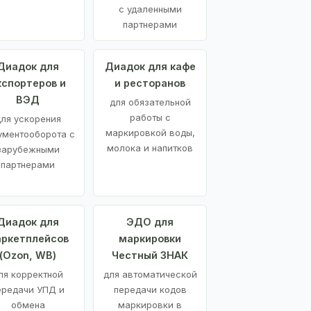
с удаленными
партнерами
Диадок для
Диадок для кафе
кспортеров и
и ресторанов
ВЭД
для обязательной
работы с
ля ускорения
маркировкой воды,
ументооборота с
молока и напитков
зарубежными
партнерами
Диадок для
ЭДО для
ркетплейсов
маркировки
(Ozon, WB)
Честный ЗНАК
ля корректной
для автоматической
ередачи УПД и
передачи кодов
обмена
маркировки в