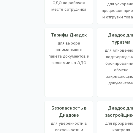
ЭДО на рабочем
для ускорен
месте сотрудника
процессов при
и отгрузки тов
Тарифы Диадок
Диадок дл
туризма
для выбора
оптимального
для мгновенн
пакета документов и
подтвержден
экономии на ЭДО
бронирований
обмена
закрывающи
документам
Безопасность в
Диадок дл
Диадоке
застройщик
для уверенности в
для прозрачно
сохранности и
контроля