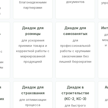
документов
благонадежными
упр
партнерами
м
в
а
Диадок для
Диадок для
Инт
в
розницы
самозанятых
дл
мощ
для ускорения
для
и
приемки товара и
профессиональной
корректной работы с
работы с крупными
 с
маркированной
заказчиками без
продукцией
лишней бюрократии
ми
мы
я
Диадок для
Диадок в
А
страхования
строительстве
их
(КС-2, КС-3)
для оптимизации
д
процесса
для быстрого