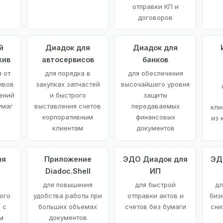
отправки КП и
договоров
й
Диадок для
Диадок для
хив
автосервисов
банков
 от
для порядка в
для обеспечения
ивов
закупках запчастей
высочайшего уровня
ений
и быстрого
защиты
умаг
выставления счетов
передаваемых
кли
корпоративным
финансовых
из 
клиентам
документов
ия
Приложение
ЭДО Диадок для
ЭД
Diadoc.Shell
ИП
для повышения
для быстрой
дл
ого
удобства работы при
отправки актов и
биз
 с
больших объемах
счетов без бумаги
сни
м
документов