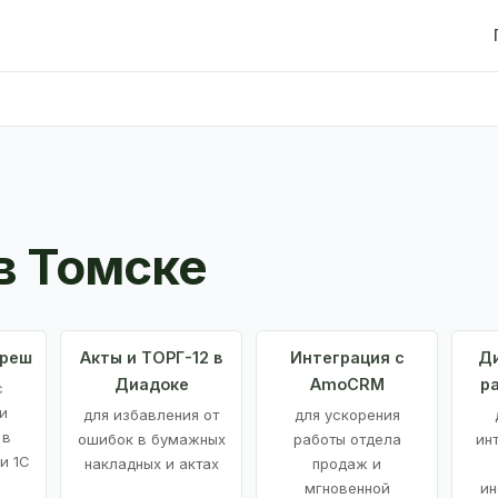
в Томске
Фреш
Акты и ТОРГ-12 в
Интеграция с
Ди
Диадоке
AmoCRM
р
с
и
для избавления от
для ускорения
 в
ошибок в бумажных
работы отдела
ин
и 1С
накладных и актах
продаж и
мгновенной
ин