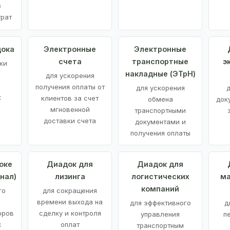
з
трат
дока
Электронные
Электронные
счета
транспортные
э
ки
накладные (ЭТрН)
для ускорения
получения оплаты от
для ускорения
д
х
клиентов за счет
обмена
док
мгновенной
транспортными
доставки счета
документами и
получения оплаты
оке
Диадок для
Диадок для
нал)
лизинга
логистических
ма
компаний
го
для сокращения
времени выхода на
для эффективного
д
оров
сделку и контроля
управления
п
с
оплат
транспортным