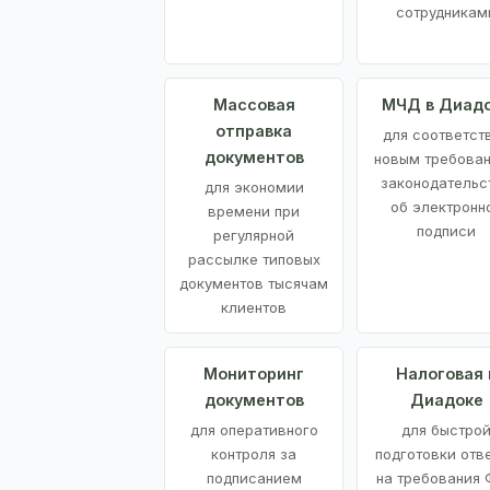
сотрудникам
Массовая
МЧД в Диад
отправка
для соответст
документов
новым требова
законодательс
для экономии
об электронн
времени при
подписи
регулярной
рассылке типовых
документов тысячам
клиентов
Мониторинг
Налоговая 
документов
Диадоке
для оперативного
для быстро
контроля за
подготовки отв
подписанием
на требования