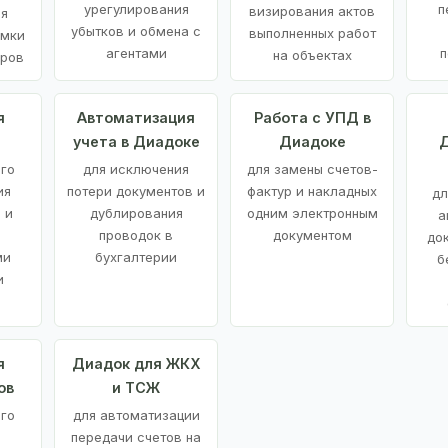
урегулирования
п
визирования актов
ия
убытков и обмена с
выполненных работ
емки
агентами
п
на объектах
аров
я
Автоматизация
Работа с УПД в
учета в Диадоке
Диадоке
Д
ого
для исключения
для замены счетов-
ия
потери документов и
фактур и накладных
дл
 и
дублирования
одним электронным
а
проводок в
документом
до
ми
бухгалтерии
б
и
я
Диадок для ЖКХ
ов
и ТСЖ
го
для автоматизации
передачи счетов на