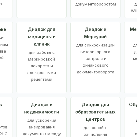
и
документооборотом
д
Wil
оке
Диадок для
Диадок и
Ме
медицины и
Меркурий
вия
клиник
ниям
для синхронизации
д
тва
ветеринарного
д
для работы с
ой
контроля и
м
маркировкой
финансового
лекарств и
документооборота
электронными
рецептами
в
Диадок в
Диадок для
Об
недвижимости
образовательных
центров
й
для ускорения
етов
визирования
для онлайн-
 ФНС
документов между
зачисления