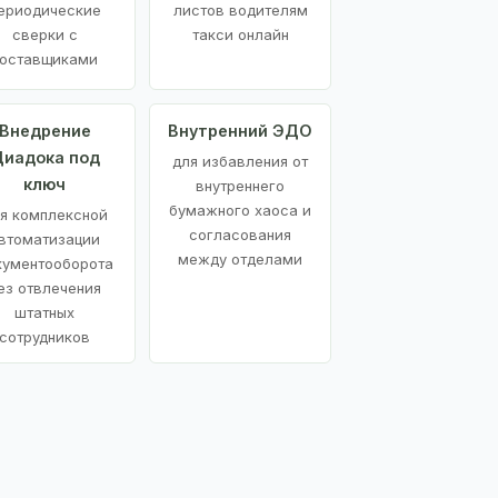
ериодические
листов водителям
сверки с
такси онлайн
оставщиками
Внедрение
Внутренний ЭДО
иадока под
для избавления от
ключ
внутреннего
бумажного хаоса и
я комплексной
согласования
втоматизации
между отделами
кументооборота
ез отвлечения
штатных
сотрудников