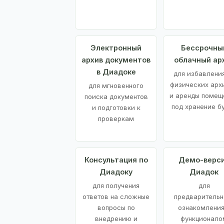
Электронный
Бессрочны
архив документов
облачный ар
в Диадоке
для избавления
физических арх
для мгновенного
и аренды помещ
поиска документов
под хранение б
и подготовки к
проверкам
Консультация по
Демо-верс
Диадоку
Диадок
для получения
для
ответов на сложные
предварительн
вопросы по
ознакомления
внедрению и
функционало