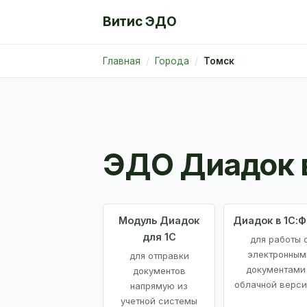
Витис ЭДО
Главная
Города
Томск
ЭДО Диадок 
Модуль Диадок
Диадок в 1С:
для 1С
для работы 
электронным
для отправки
документами
документов
облачной верси
напрямую из
учетной системы