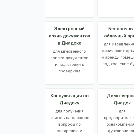
Электронный
Бессрочны
архив документов
облачный ар
в Диадоке
для избавления
физических арх
для мгновенного
и аренды помещ
поиска документов
под хранение б
и подготовки к
проверкам
Консультация по
Демо-верс
Диадоку
Диадок
для получения
для
ответов на сложные
предварительн
вопросы по
ознакомления
внедрению и
функционало