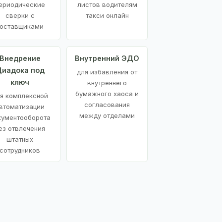
ериодические
листов водителям
сверки с
такси онлайн
оставщиками
Внедрение
Внутренний ЭДО
иадока под
для избавления от
ключ
внутреннего
бумажного хаоса и
я комплексной
согласования
втоматизации
между отделами
кументооборота
ез отвлечения
штатных
сотрудников