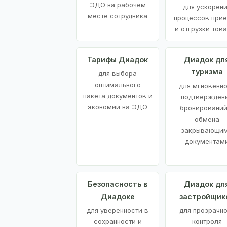
ЭДО на рабочем
для ускорен
месте сотрудника
процессов при
и отгрузки тов
Тарифы Диадок
Диадок дл
туризма
для выбора
оптимального
для мгновенн
пакета документов и
подтвержден
экономии на ЭДО
бронирований
обмена
закрывающи
документам
Безопасность в
Диадок дл
Диадоке
застройщик
для уверенности в
для прозрачно
сохранности и
контроля