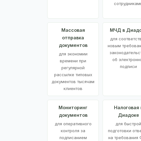
сотрудникам
Массовая
МЧД в Диад
отправка
для соответст
документов
новым требова
законодательс
для экономии
об электронн
времени при
подписи
регулярной
рассылке типовых
документов тысячам
клиентов
Мониторинг
Налоговая 
документов
Диадоке
для оперативного
для быстро
контроля за
подготовки отв
подписанием
на требования