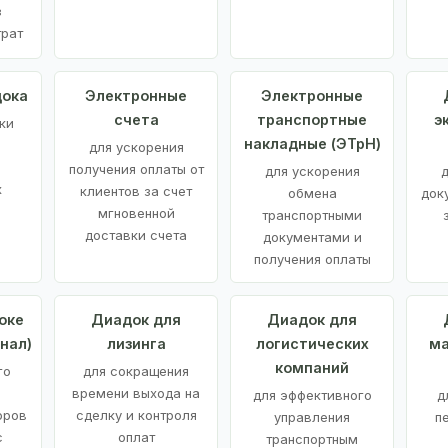
з
трат
дока
Электронные
Электронные
счета
транспортные
э
ки
накладные (ЭТрН)
для ускорения
получения оплаты от
для ускорения
д
х
клиентов за счет
обмена
док
мгновенной
транспортными
доставки счета
документами и
получения оплаты
оке
Диадок для
Диадок для
нал)
лизинга
логистических
ма
компаний
го
для сокращения
времени выхода на
для эффективного
д
оров
сделку и контроля
управления
п
с
оплат
транспортным