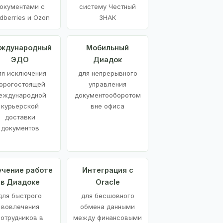
окументами с
систему Честный
dberries и Ozon
ЗНАК
ждународный
Мобильный
ЭДО
Диадок
ля исключения
для непрерывного
орогостоящей
управления
еждународной
документооборотом
курьерской
вне офиса
доставки
документов
учение работе
Интеграция с
в Диадоке
Oracle
для быстрого
для бесшовного
вовлечения
обмена данными
сотрудников в
между финансовыми