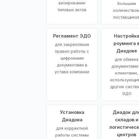
визировании
большим
типовых актов
количество
поставщико
Регламент ЭДО
Настройк
роуминга 
для закрепления
Диадоке
правил работы с
цифровыми
для обмена
документами в
документами
уставе компании
клиентами,
использующи
другие систе
ЭДО
Установка
Диадок дл
Диадока
складов и
логистическ
для корректной
центров
работы системы