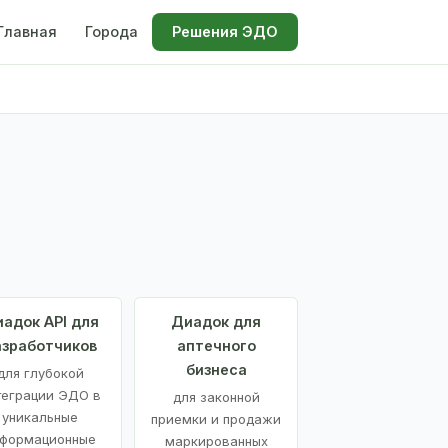
Главная
Города
Решения ЭДО
адок API для
Диадок для
азработчиков
аптечного
бизнеса
для глубокой
теграции ЭДО в
для законной
уникальные
приемки и продажи
формационные
маркированных