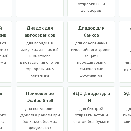
отправки КП и
договоров
й
Диадок для
Диадок для
хив
автосервисов
банков
 от
для порядка в
для обеспечения
ивов
закупках запчастей
высочайшего уровня
ений
и быстрого
защиты
умаг
выставления счетов
передаваемых
кли
корпоративным
финансовых
из 
клиентам
документов
ия
Приложение
ЭДО Диадок для
ЭД
Diadoc.Shell
ИП
для повышения
для быстрой
дл
ого
удобства работы при
отправки актов и
биз
 с
больших объемах
счетов без бумаги
сни
м
документов