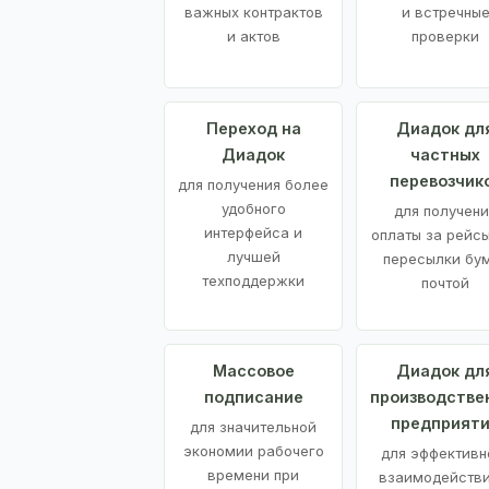
важных контрактов
и встречны
и актов
проверки
Переход на
Диадок дл
Диадок
частных
перевозчик
для получения более
удобного
для получени
интерфейса и
оплаты за рейсы
лучшей
пересылки бу
техподдержки
почтой
Массовое
Диадок дл
подписание
производстве
предприят
для значительной
экономии рабочего
для эффективн
времени при
взаимодействи