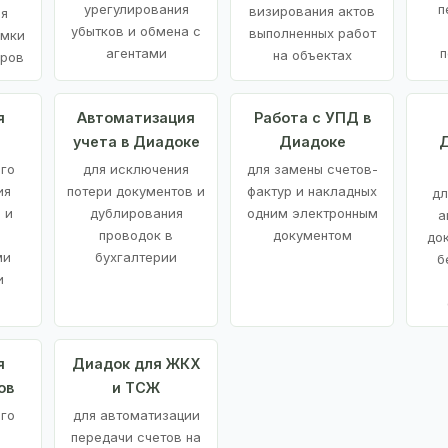
урегулирования
п
визирования актов
ия
убытков и обмена с
выполненных работ
емки
агентами
п
на объектах
аров
я
Автоматизация
Работа с УПД в
учета в Диадоке
Диадоке
Д
ого
для исключения
для замены счетов-
ия
потери документов и
фактур и накладных
дл
 и
дублирования
одним электронным
а
проводок в
документом
до
ми
бухгалтерии
б
и
я
Диадок для ЖКХ
ов
и ТСЖ
го
для автоматизации
передачи счетов на