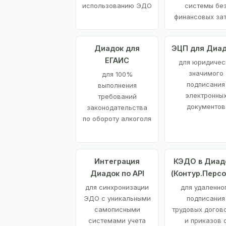
использованию ЭДО
системы бе
финансовых за
Диадок для
ЭЦП для Диа
ЕГАИС
для юридичес
значимого
для 100%
подписания
выполнения
электронны
требований
документов
законодательства
по обороту алкоголя
Интеграция
КЭДО в Диад
Диадок по API
(Контур.Персо
для синхронизации
для удаленно
ЭДО с уникальными
подписания
самописными
трудовых догов
системами учета
и приказов 