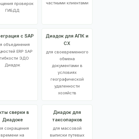
частными клиентами
ощения проверок
ГИБДД
еграция с SAP
Диадок для АПК и
СХ
я объединения
ностей ERP SAP
для своевременного
 гибкости ЭДО
обмена
Диадок
документами в
условиях
географической
удаленности
хозяйств
кты сверки в
Диадок для
Диадоке
таксопарков
ля сокращения
для массовой
времени на
выписки путевых