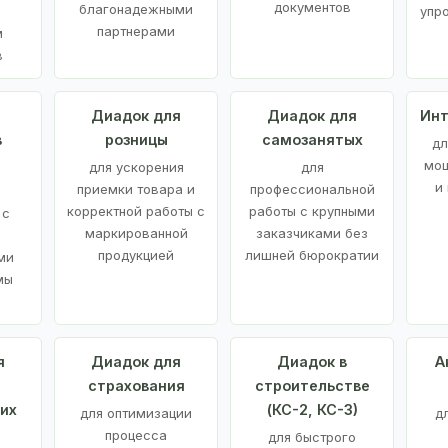
документов
благонадежными
упр
партнерами
м
в
а
Диадок для
Диадок для
Инт
в
розницы
самозанятых
дл
мощ
для ускорения
для
и
приемки товара и
профессиональной
корректной работы с
работы с крупными
 с
маркированной
заказчиками без
продукцией
лишней бюрократии
ми
мы
я
Диадок для
Диадок в
А
страхования
строительстве
их
(КС-2, КС-3)
для оптимизации
д
процесса
для быстрого