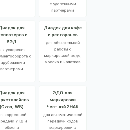
с удаленными
партнерами
Диадок для
Диадок для кафе
кспортеров и
и ресторанов
ВЭД
для обязательной
работы с
ля ускорения
маркировкой воды,
ументооборота с
молока и напитков
зарубежными
партнерами
Диадок для
ЭДО для
ркетплейсов
маркировки
(Ozon, WB)
Честный ЗНАК
ля корректной
для автоматической
ередачи УПД и
передачи кодов
обмена
маркировки в