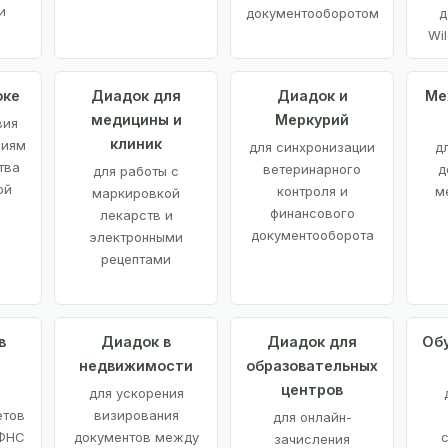
и
документооборотом
д
Wil
оке
Диадок для
Диадок и
Ме
медицины и
Меркурий
вия
клиник
ниям
для синхронизации
д
тва
ветеринарного
д
для работы с
ой
контроля и
м
маркировкой
финансового
лекарств и
документооборота
электронными
рецептами
в
Диадок в
Диадок для
Об
недвижимости
образовательных
центров
й
для ускорения
етов
визирования
для онлайн-
 ФНС
документов между
зачисления