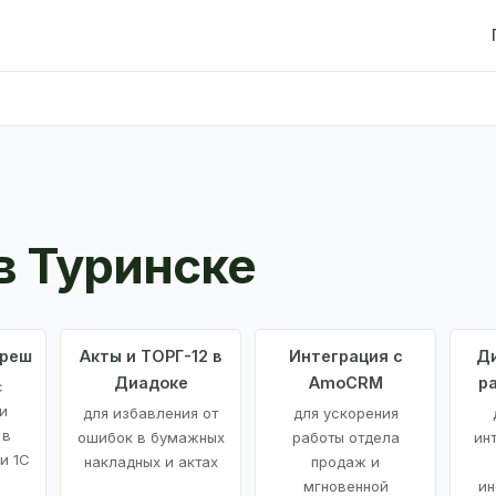
в Туринске
Фреш
Акты и ТОРГ-12 в
Интеграция с
Ди
Диадоке
AmoCRM
р
с
и
для избавления от
для ускорения
 в
ошибок в бумажных
работы отдела
ин
и 1С
накладных и актах
продаж и
мгновенной
ин