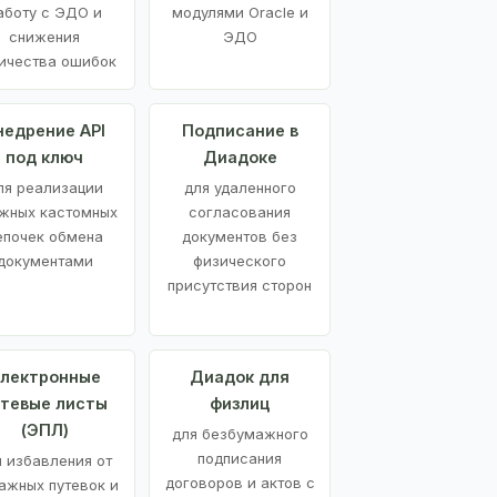
аботу с ЭДО и
модулями Oracle и
снижения
ЭДО
ичества ошибок
недрение API
Подписание в
под ключ
Диадоке
ля реализации
для удаленного
жных кастомных
согласования
епочек обмена
документов без
документами
физического
присутствия сторон
лектронные
Диадок для
утевые листы
физлиц
(ЭПЛ)
для безбумажного
подписания
я избавления от
договоров и актов с
ажных путевок и