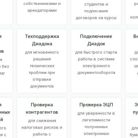
е
собственниками и
р
студентов и
арендаторами
подписания
кол
договоров на курсы
я
Техподдержка
Подключение
В
Диадока
Диадок
ов
для мгновенного
для быстрого старта
д
решения
работы в системе
сло
я
технических
электронного
ц
 без
проблем при
документооборота
маг
отправке
документов
я
Проверка
Проверка ЭЦП
Э
нных
контрагентов
п
для уверенности в
ий
легитимности
для снижения
полученных
налоговых рисков и
ого
дл
электронных
работы с
я с
бум