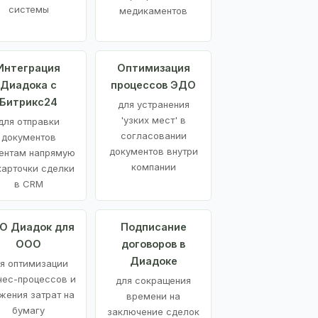
системы
медикаментов
Интеграция
Оптимизация
Диадока с
процессов ЭДО
Битрикс24
для устранения
'узких мест' в
для отправки
согласовании
документов
документов внутри
ентам напрямую
компании
карточки сделки
в CRM
О Диадок для
Подписание
ООО
договоров в
Диадоке
я оптимизации
нес-процессов и
для сокращения
жения затрат на
времени на
бумагу
заключение сделок