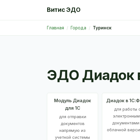
Витис ЭДО
Главная
Города
Туринск
ЭДО Диадок 
Модуль Диадок
Диадок в 1С:
для 1С
для работы 
электронным
для отправки
документами
документов
облачной верси
напрямую из
учетной системы