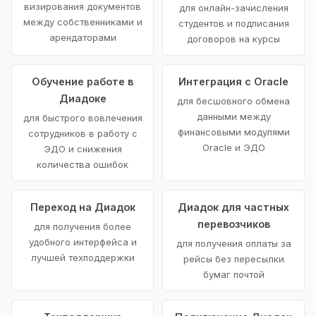
визирования документов
для онлайн-зачисления
между собственниками и
студентов и подписания
арендаторами
договоров на курсы
Обучение работе в
Интеграция с Oracle
Диадоке
для бесшовного обмена
данными между
для быстрого вовлечения
финансовыми модулями
сотрудников в работу с
Oracle и ЭДО
ЭДО и снижения
количества ошибок
Переход на Диадок
Диадок для частных
перевозчиков
для получения более
удобного интерфейса и
для получения оплаты за
лучшей техподдержки
рейсы без пересылки
бумаг почтой