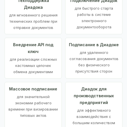
Техподдержка
Подключение Диадок
Диадока
для быстрого старта
работы в системе
для мгновенного решения
электронного
технических проблем при
документооборота
отправке документов
Внедрение API под
Подписание в Диадоке
ключ
для удаленного
согласования документов
для реализации сложных
без физического
кастомных цепочек
присутствия сторон
обмена документами
Массовое подписание
Диадок для
производственных
для значительной
предприятий
экономии рабочего
времени при визировании
для эффективного
типовых актов
взаимодействия с
большим количеством