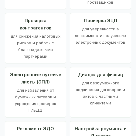
поставщиков
Проверка
Проверка ЭЦП
контрагентов
для уверенности в
легитимности полученных
для снижения налоговых
электронных документов
рисков и работы с
благонадежными
партнерами
Электронные путевые
Диадок для физлиц
листы (ЭПЛ)
для безбумажного
подписания договоров и
для избавления от
актов с частными
бумажных путевок и
клиентами
упрощения проверок
ГИБДД
Регламент ЭДО
Настройка роуминга в
Диадоке