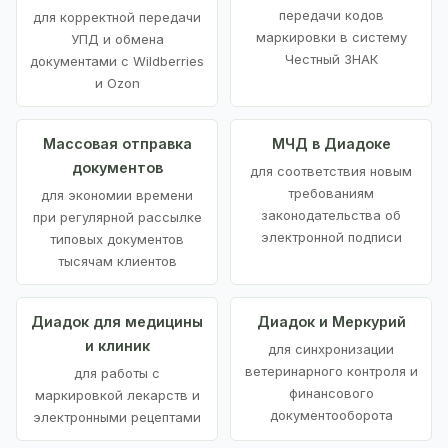
передачи кодов
для корректной передачи
маркировки в систему
УПД и обмена
Честный ЗНАК
документами с Wildberries
и Ozon
Массовая отправка
МЧД в Диадоке
документов
для соответствия новым
требованиям
для экономии времени
законодательства об
при регулярной рассылке
электронной подписи
типовых документов
тысячам клиентов
Диадок для медицины
Диадок и Меркурий
и клиник
для синхронизации
ветеринарного контроля и
для работы с
финансового
маркировкой лекарств и
документооборота
электронными рецептами