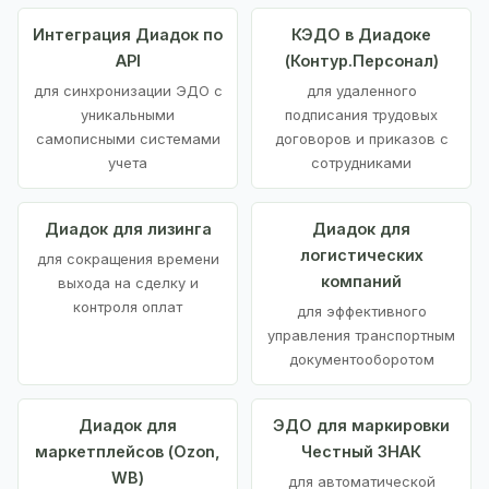
Интеграция Диадок по
КЭДО в Диадоке
API
(Контур.Персонал)
для синхронизации ЭДО с
для удаленного
уникальными
подписания трудовых
самописными системами
договоров и приказов с
учета
сотрудниками
Диадок для лизинга
Диадок для
логистических
для сокращения времени
компаний
выхода на сделку и
контроля оплат
для эффективного
управления транспортным
документооборотом
Диадок для
ЭДО для маркировки
маркетплейсов (Ozon,
Честный ЗНАК
WB)
для автоматической