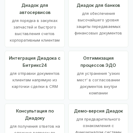
Диадок для
Диадок для банков
автосервисов
для обеспечения
высочайшего уровня
для порядка в закупках
защиты передаваемых
запчастей и быстрого
финансовых документов
выставления счетов
корпоративным клиентам
Интеграция Диадока с
Оптимизация
Битрикс24
процессов ЭДО
для отправки документов
для устранения 'узких
клиентам напрямую из
мест' в согласовании
карточки сделки в CRM
документов внутри
компании
Консультация по
Демо-версия Диадок
Диадоку
для предварительного
ознакомления с
для получения ответов на
функционалом системы
сложные вопросы по