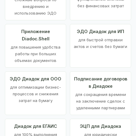
без финансовых затрат
внедрению и
использованию ЭДО
Приложение
ЭДО Диадок для ИП
Diadoc.Shell
для быстрой отправки
актов и счетов без бумаги
для повышения удобства
работы при больших
объемах документов
ЭДО Диадок для ООО
Подписание договоров
в Диадоке
для оптимизации бизнес-
процессов и снижения
для сокращения времени
затрат на бумагу
на заключение сделок с
удаленными партнерами
Диадок для ЕГАИС
ЭЦП для Диадока
для 100% выполнения
для юридически