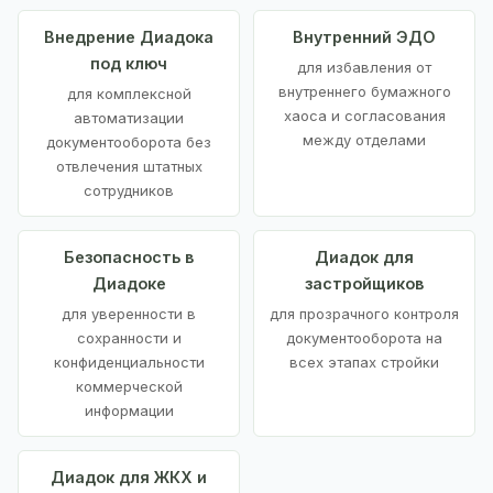
Внедрение Диадока
Внутренний ЭДО
под ключ
для избавления от
внутреннего бумажного
для комплексной
хаоса и согласования
автоматизации
между отделами
документооборота без
отвлечения штатных
сотрудников
Безопасность в
Диадок для
Диадоке
застройщиков
для уверенности в
для прозрачного контроля
сохранности и
документооборота на
конфиденциальности
всех этапах стройки
коммерческой
информации
Диадок для ЖКХ и