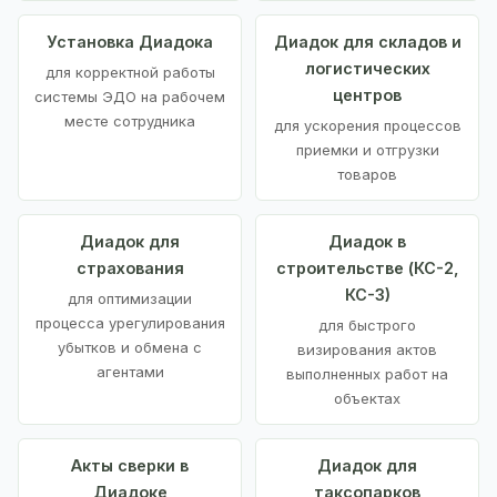
Установка Диадока
Диадок для складов и
логистических
для корректной работы
центров
системы ЭДО на рабочем
месте сотрудника
для ускорения процессов
приемки и отгрузки
товаров
Диадок для
Диадок в
страхования
строительстве (КС-2,
КС-3)
для оптимизации
процесса урегулирования
для быстрого
убытков и обмена с
визирования актов
агентами
выполненных работ на
объектах
Акты сверки в
Диадок для
Диадоке
таксопарков