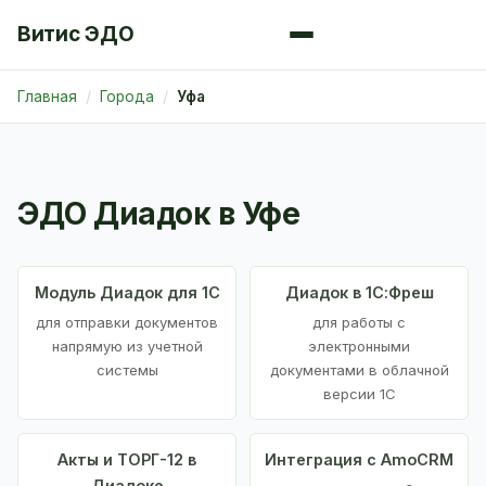
Витис ЭДО
Главная
Города
Уфа
ЭДО Диадок в Уфе
Модуль Диадок для 1С
Диадок в 1С:Фреш
для отправки документов
для работы с
напрямую из учетной
электронными
системы
документами в облачной
версии 1С
Акты и ТОРГ-12 в
Интеграция с AmoCRM
Диадоке