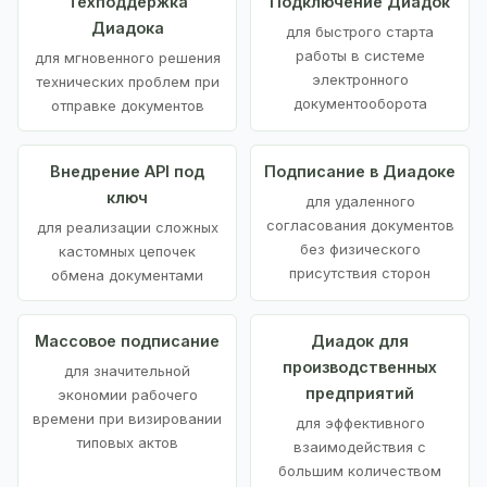
Техподдержка
Подключение Диадок
Диадока
для быстрого старта
работы в системе
для мгновенного решения
электронного
технических проблем при
документооборота
отправке документов
Внедрение API под
Подписание в Диадоке
ключ
для удаленного
согласования документов
для реализации сложных
без физического
кастомных цепочек
присутствия сторон
обмена документами
Массовое подписание
Диадок для
производственных
для значительной
предприятий
экономии рабочего
времени при визировании
для эффективного
типовых актов
взаимодействия с
большим количеством