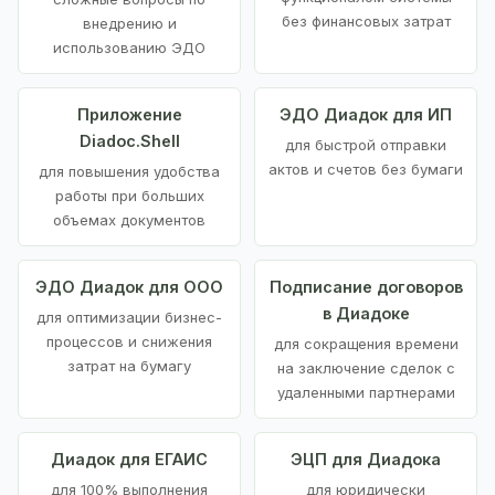
без финансовых затрат
внедрению и
использованию ЭДО
Приложение
ЭДО Диадок для ИП
Diadoc.Shell
для быстрой отправки
актов и счетов без бумаги
для повышения удобства
работы при больших
объемах документов
ЭДО Диадок для ООО
Подписание договоров
в Диадоке
для оптимизации бизнес-
процессов и снижения
для сокращения времени
затрат на бумагу
на заключение сделок с
удаленными партнерами
Диадок для ЕГАИС
ЭЦП для Диадока
для 100% выполнения
для юридически