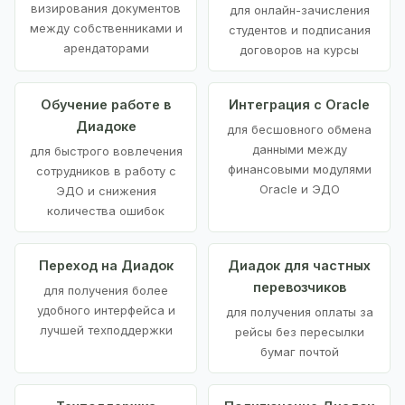
визирования документов
для онлайн-зачисления
между собственниками и
студентов и подписания
арендаторами
договоров на курсы
Обучение работе в
Интеграция с Oracle
Диадоке
для бесшовного обмена
данными между
для быстрого вовлечения
финансовыми модулями
сотрудников в работу с
Oracle и ЭДО
ЭДО и снижения
количества ошибок
Переход на Диадок
Диадок для частных
перевозчиков
для получения более
удобного интерфейса и
для получения оплаты за
лучшей техподдержки
рейсы без пересылки
бумаг почтой