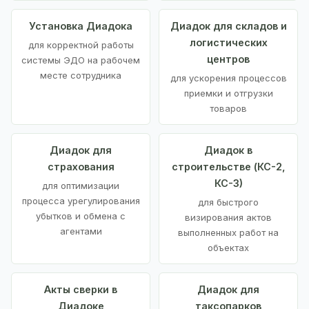
Установка Диадока
Диадок для складов и
логистических
для корректной работы
центров
системы ЭДО на рабочем
месте сотрудника
для ускорения процессов
приемки и отгрузки
товаров
Диадок для
Диадок в
страхования
строительстве (КС-2,
КС-3)
для оптимизации
процесса урегулирования
для быстрого
убытков и обмена с
визирования актов
агентами
выполненных работ на
объектах
Акты сверки в
Диадок для
Диадоке
таксопарков