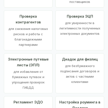
поставщиков
Проверка
Проверка ЭЦП
контрагентов
для уверенности в
легитимности полученных
для снижения налоговых
электронных документов
рисков и работы с
благонадежными
партнерами
Электронные путевые
Диадок для физлиц
листы (ЭПЛ)
для безбумажного
подписания договоров и
для избавления от
актов с частными
бумажных путевок и
клиентами
упрощения проверок
ГИБДД
Регламент ЭДО
Настройка роуминга в
Диадоке