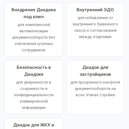
Внедрение Диадока
Внутренний ЭДО
под ключ
для избавления от
внутреннего бумажного
для комплексной
хаоса и согласования
автоматизации
между отделами
документооборота без
отвлечения штатных
сотрудников
Безопасность в
Диадок для
Диадоке
застройщиков
для уверенности в
для прозрачного контроля
сохранности и
документооборота на
конфиденциальности
всех этапах стройки
коммерческой
информации
Диадок для ЖКХ и