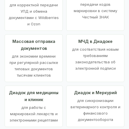
передачи кодов
для корректной передачи
маркировки в систему
УПД и обмена
Честный ЗНАК
документами с Wildberries
и Ozon
Массовая отправка
МЧД в Диадоке
документов
для соответствия новым
требованиям
для экономии времени
законодательства об
при регулярной рассылке
электронной подписи
типовых документов
тысячам клиентов
Диадок для медицины
Диадок и Меркурий
и клиник
для синхронизации
ветеринарного контроля и
для работы с
финансового
маркировкой лекарств и
документооборота
электронными рецептами