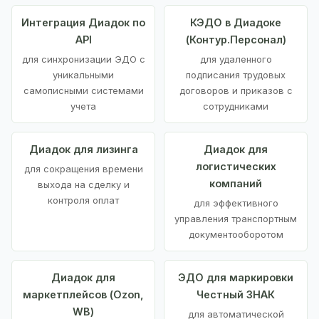
Интеграция Диадок по
КЭДО в Диадоке
API
(Контур.Персонал)
для синхронизации ЭДО с
для удаленного
уникальными
подписания трудовых
самописными системами
договоров и приказов с
учета
сотрудниками
Диадок для лизинга
Диадок для
логистических
для сокращения времени
компаний
выхода на сделку и
контроля оплат
для эффективного
управления транспортным
документооборотом
Диадок для
ЭДО для маркировки
маркетплейсов (Ozon,
Честный ЗНАК
WB)
для автоматической