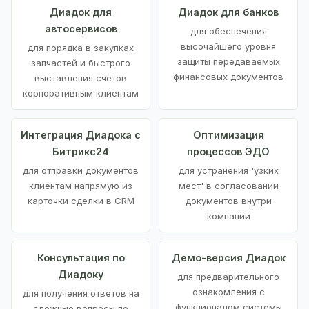
Диадок для
Диадок для банков
автосервисов
для обеспечения
высочайшего уровня
для порядка в закупках
защиты передаваемых
запчастей и быстрого
финансовых документов
выставления счетов
корпоративным клиентам
Интеграция Диадока с
Оптимизация
Битрикс24
процессов ЭДО
для отправки документов
для устранения 'узких
клиентам напрямую из
мест' в согласовании
карточки сделки в CRM
документов внутри
компании
Консультация по
Демо-версия Диадок
Диадоку
для предварительного
ознакомления с
для получения ответов на
функционалом системы
сложные вопросы по