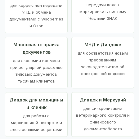
передачи кодов
для корректной передачи
маркировки в систему
УПД и обмена
Честный ЗНАК
документами с Wildberries
и Ozon
Массовая отправка
МЧД в Диадоке
документов
для соответствия новым
требованиям
для экономии времени
законодательства об
при регулярной рассылке
электронной подписи
типовых документов
тысячам клиентов
Диадок для медицины
Диадок и Меркурий
и клиник
для синхронизации
ветеринарного контроля и
для работы с
финансового
маркировкой лекарств и
документооборота
электронными рецептами