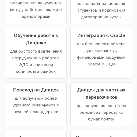
визирования документов
для онлайн-зачисления
между собственниками и
студентов и подписания
арендаторами
договоров на курсы
Обучение работе в
Интеграция с Oracle
Диадоке
для бесшовного обмена
данными между
для быстрого вовлечения
финансовыми модулями
сотрудников в работу с
Oracle и ЭДО
ЭДО и снижения
количества ошибок
Переход на Диадок
Диадок для частных
перевозчиков
для получения более
удобного интерфейса и
для получения оплаты за
лучшей техподдержки
рейсы без пересылки
бумаг почтой