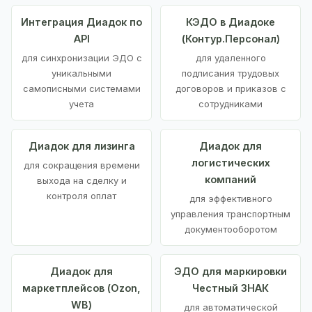
Интеграция Диадок по
КЭДО в Диадоке
API
(Контур.Персонал)
для синхронизации ЭДО с
для удаленного
уникальными
подписания трудовых
самописными системами
договоров и приказов с
учета
сотрудниками
Диадок для лизинга
Диадок для
логистических
для сокращения времени
компаний
выхода на сделку и
контроля оплат
для эффективного
управления транспортным
документооборотом
Диадок для
ЭДО для маркировки
маркетплейсов (Ozon,
Честный ЗНАК
WB)
для автоматической