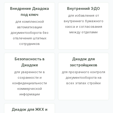
Внедрение Диадока
Внутренний ЭДО
под ключ
для избавления от
внутреннего бумажного
для комплексной
хаоса и согласования
автоматизации
между отделами
документооборота без
отвлечения штатных
сотрудников
Безопасность в
Диадок для
Диадоке
застройщиков
для уверенности в
для прозрачного контроля
сохранности и
документооборота на
конфиденциальности
всех этапах стройки
коммерческой
информации
Диадок для ЖКХ и