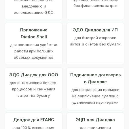
без финансовых затрат
внедрению и
использованию ЭДО
Приложение
ЭДО Диадок для ИП
Diadoc.Shell
для быстрой отправки
актов и счетов без бумаги
для повышения удобства
работы при больших
объемах документов
ЭДО Диадок для ООО
Подписание договоров
в Диадоке
для оптимизации бизнес-
процессов и снижения
для сокращения времени
затрат на бумагу
на заключение сделок с
удаленными партнерами
Диадок для ЕГАИС
ЭЦП для Диадока
для 100% выполнения
для юридически