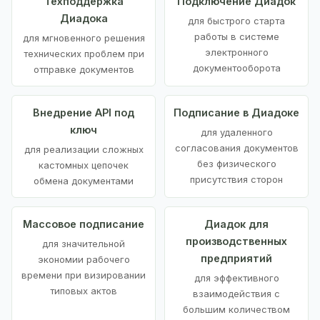
Техподдержка
Подключение Диадок
Диадока
для быстрого старта
работы в системе
для мгновенного решения
электронного
технических проблем при
документооборота
отправке документов
Внедрение API под
Подписание в Диадоке
ключ
для удаленного
согласования документов
для реализации сложных
без физического
кастомных цепочек
присутствия сторон
обмена документами
Массовое подписание
Диадок для
производственных
для значительной
предприятий
экономии рабочего
времени при визировании
для эффективного
типовых актов
взаимодействия с
большим количеством