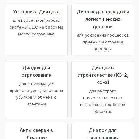
Установка Диадока
Диадок для складов и
логистических
для корректной работы
центров
системы ЭДО на рабочем
месте сотрудника
для ускорения процессов
приемки и отгрузки
товаров
Диадок для
Диадок в
страхования
строительстве (КС-2,
КС-3)
для оптимизации
процесса урегулирования
для быстрого
убытков и обмена с
визирования актов
агентами
выполненных работ на
объектах
Акты сверки в
Диадок для
Диадоке
таксопарков