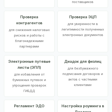
поставщиков
Проверка
Проверка ЭЦП
контрагентов
для уверенности в
легитимности полученных
для снижения налоговых
электронных документов
рисков и работы с
благонадежными
партнерами
Электронные путевые
Диадок для физлиц
листы (ЭПЛ)
для безбумажного
подписания договоров и
для избавления от
актов с частными
бумажных путевок и
клиентами
упрощения проверок
ГИБДД
Регламент ЭДО
Настройка роуминга в
Диадоке