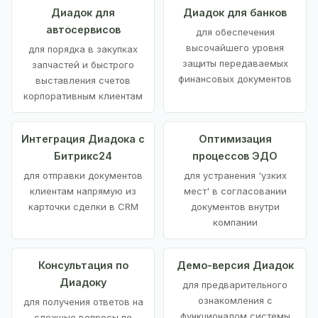
Диадок для
Диадок для банков
автосервисов
для обеспечения
высочайшего уровня
для порядка в закупках
защиты передаваемых
запчастей и быстрого
финансовых документов
выставления счетов
корпоративным клиентам
Интеграция Диадока с
Оптимизация
Битрикс24
процессов ЭДО
для отправки документов
для устранения 'узких
клиентам напрямую из
мест' в согласовании
карточки сделки в CRM
документов внутри
компании
Консультация по
Демо-версия Диадок
Диадоку
для предварительного
ознакомления с
для получения ответов на
функционалом системы
сложные вопросы по