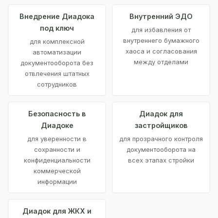
Внедрение Диадока
Внутренний ЭДО
под ключ
для избавления от
внутреннего бумажного
для комплексной
хаоса и согласования
автоматизации
между отделами
документооборота без
отвлечения штатных
сотрудников
Безопасность в
Диадок для
Диадоке
застройщиков
для уверенности в
для прозрачного контроля
сохранности и
документооборота на
конфиденциальности
всех этапах стройки
коммерческой
информации
Диадок для ЖКХ и