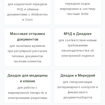
передачи кодов
для корректной передачи
маркировки в систему
УПД и обмена
Честный ЗНАК
документами с Wildberries
и Ozon
Массовая отправка
МЧД в Диадоке
документов
для соответствия новым
требованиям
для экономии времени
законодательства об
при регулярной рассылке
электронной подписи
типовых документов
тысячам клиентов
Диадок для медицины
Диадок и Меркурий
и клиник
для синхронизации
ветеринарного контроля и
для работы с
финансового
маркировкой лекарств и
документооборота
электронными рецептами