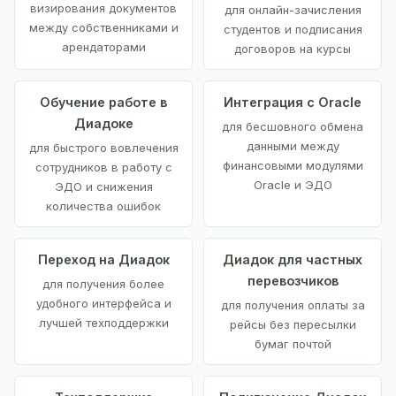
визирования документов
для онлайн-зачисления
между собственниками и
студентов и подписания
арендаторами
договоров на курсы
Обучение работе в
Интеграция с Oracle
Диадоке
для бесшовного обмена
данными между
для быстрого вовлечения
финансовыми модулями
сотрудников в работу с
Oracle и ЭДО
ЭДО и снижения
количества ошибок
Переход на Диадок
Диадок для частных
перевозчиков
для получения более
удобного интерфейса и
для получения оплаты за
лучшей техподдержки
рейсы без пересылки
бумаг почтой