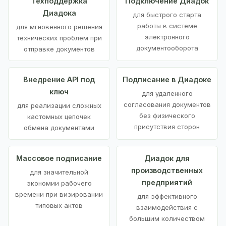
Техподдержка
Подключение Диадок
Диадока
для быстрого старта
работы в системе
для мгновенного решения
электронного
технических проблем при
документооборота
отправке документов
Внедрение API под
Подписание в Диадоке
ключ
для удаленного
согласования документов
для реализации сложных
без физического
кастомных цепочек
присутствия сторон
обмена документами
Массовое подписание
Диадок для
производственных
для значительной
предприятий
экономии рабочего
времени при визировании
для эффективного
типовых актов
взаимодействия с
большим количеством