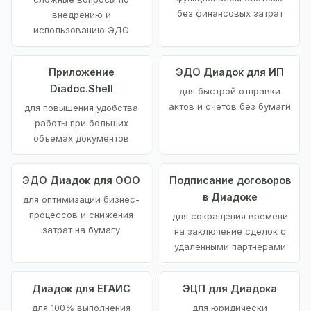
без финансовых затрат
внедрению и
использованию ЭДО
Приложение
ЭДО Диадок для ИП
Diadoc.Shell
для быстрой отправки
актов и счетов без бумаги
для повышения удобства
работы при больших
объемах документов
ЭДО Диадок для ООО
Подписание договоров
в Диадоке
для оптимизации бизнес-
процессов и снижения
для сокращения времени
затрат на бумагу
на заключение сделок с
удаленными партнерами
Диадок для ЕГАИС
ЭЦП для Диадока
для 100% выполнения
для юридически