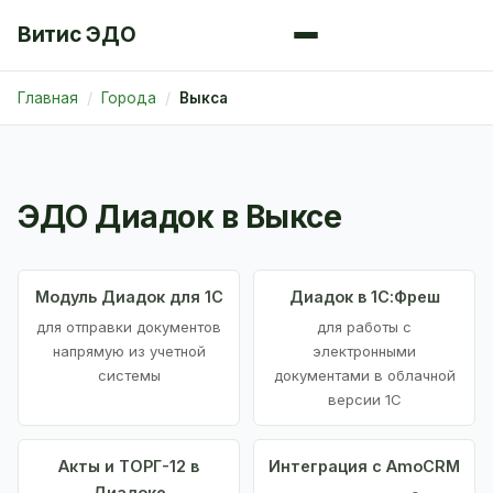
Витис ЭДО
Главная
Города
Выкса
ЭДО Диадок в Выксе
Модуль Диадок для 1С
Диадок в 1С:Фреш
для отправки документов
для работы с
напрямую из учетной
электронными
системы
документами в облачной
версии 1С
Акты и ТОРГ-12 в
Интеграция с AmoCRM
Диадоке