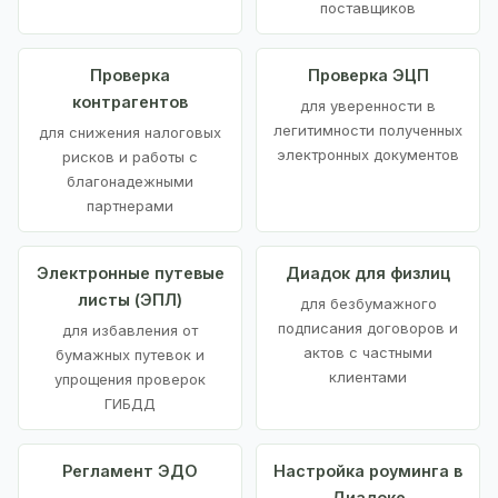
поставщиков
Проверка
Проверка ЭЦП
контрагентов
для уверенности в
легитимности полученных
для снижения налоговых
электронных документов
рисков и работы с
благонадежными
партнерами
Электронные путевые
Диадок для физлиц
листы (ЭПЛ)
для безбумажного
подписания договоров и
для избавления от
актов с частными
бумажных путевок и
клиентами
упрощения проверок
ГИБДД
Регламент ЭДО
Настройка роуминга в
Диадоке