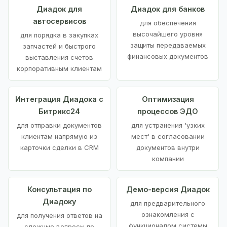
Диадок для
Диадок для банков
автосервисов
для обеспечения
высочайшего уровня
для порядка в закупках
защиты передаваемых
запчастей и быстрого
финансовых документов
выставления счетов
корпоративным клиентам
Интеграция Диадока с
Оптимизация
Битрикс24
процессов ЭДО
для отправки документов
для устранения 'узких
клиентам напрямую из
мест' в согласовании
карточки сделки в CRM
документов внутри
компании
Консультация по
Демо-версия Диадок
Диадоку
для предварительного
ознакомления с
для получения ответов на
функционалом системы
сложные вопросы по