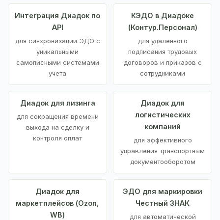
Интеграция Диадок по
КЭДО в Диадоке
API
(Контур.Персонал)
для синхронизации ЭДО с
для удаленного
уникальными
подписания трудовых
самописными системами
договоров и приказов с
учета
сотрудниками
Диадок для лизинга
Диадок для
логистических
для сокращения времени
компаний
выхода на сделку и
контроля оплат
для эффективного
управления транспортным
документооборотом
Диадок для
ЭДО для маркировки
маркетплейсов (Ozon,
Честный ЗНАК
WB)
для автоматической