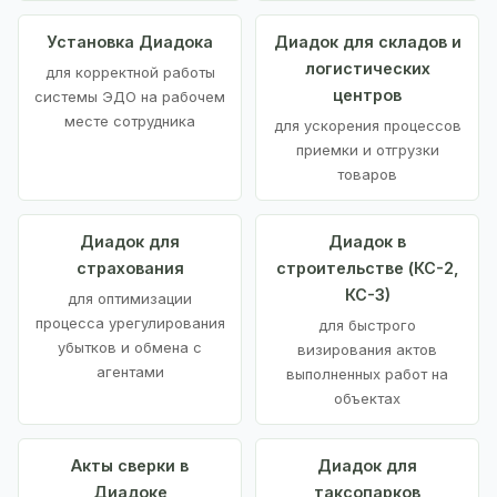
Установка Диадока
Диадок для складов и
логистических
для корректной работы
центров
системы ЭДО на рабочем
месте сотрудника
для ускорения процессов
приемки и отгрузки
товаров
Диадок для
Диадок в
страхования
строительстве (КС-2,
КС-3)
для оптимизации
процесса урегулирования
для быстрого
убытков и обмена с
визирования актов
агентами
выполненных работ на
объектах
Акты сверки в
Диадок для
Диадоке
таксопарков