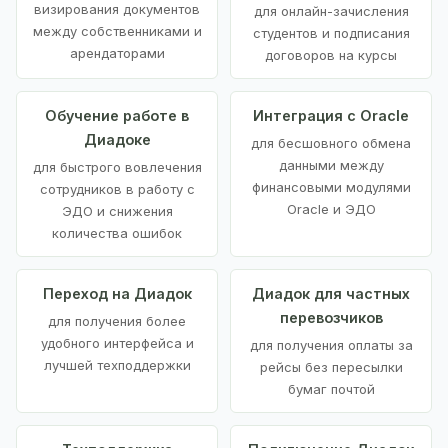
визирования документов
для онлайн-зачисления
между собственниками и
студентов и подписания
арендаторами
договоров на курсы
Обучение работе в
Интеграция с Oracle
Диадоке
для бесшовного обмена
данными между
для быстрого вовлечения
финансовыми модулями
сотрудников в работу с
Oracle и ЭДО
ЭДО и снижения
количества ошибок
Переход на Диадок
Диадок для частных
перевозчиков
для получения более
удобного интерфейса и
для получения оплаты за
лучшей техподдержки
рейсы без пересылки
бумаг почтой