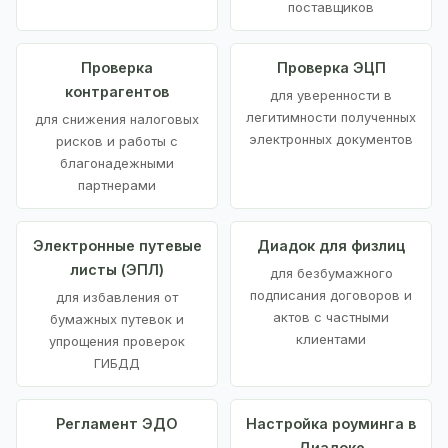
поставщиков
Проверка
Проверка ЭЦП
контрагентов
для уверенности в
легитимности полученных
для снижения налоговых
электронных документов
рисков и работы с
благонадежными
партнерами
Электронные путевые
Диадок для физлиц
листы (ЭПЛ)
для безбумажного
подписания договоров и
для избавления от
актов с частными
бумажных путевок и
клиентами
упрощения проверок
ГИБДД
Регламент ЭДО
Настройка роуминга в
Диадоке