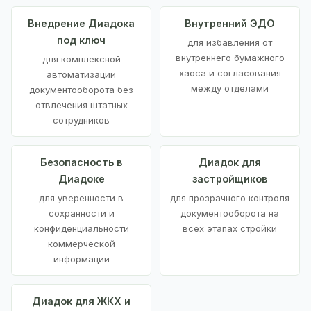
Внедрение Диадока
Внутренний ЭДО
под ключ
для избавления от
внутреннего бумажного
для комплексной
хаоса и согласования
автоматизации
между отделами
документооборота без
отвлечения штатных
сотрудников
Безопасность в
Диадок для
Диадоке
застройщиков
для уверенности в
для прозрачного контроля
сохранности и
документооборота на
конфиденциальности
всех этапах стройки
коммерческой
информации
Диадок для ЖКХ и