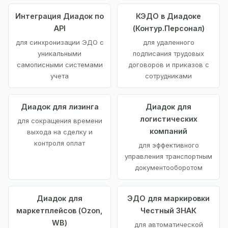
Интеграция Диадок по
КЭДО в Диадоке
API
(Контур.Персонал)
для синхронизации ЭДО с
для удаленного
уникальными
подписания трудовых
самописными системами
договоров и приказов с
учета
сотрудниками
Диадок для лизинга
Диадок для
логистических
для сокращения времени
компаний
выхода на сделку и
контроля оплат
для эффективного
управления транспортным
документооборотом
Диадок для
ЭДО для маркировки
маркетплейсов (Ozon,
Честный ЗНАК
WB)
для автоматической