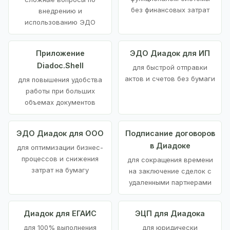
без финансовых затрат
внедрению и
использованию ЭДО
Приложение
ЭДО Диадок для ИП
Diadoc.Shell
для быстрой отправки
актов и счетов без бумаги
для повышения удобства
работы при больших
объемах документов
ЭДО Диадок для ООО
Подписание договоров
в Диадоке
для оптимизации бизнес-
процессов и снижения
для сокращения времени
затрат на бумагу
на заключение сделок с
удаленными партнерами
Диадок для ЕГАИС
ЭЦП для Диадока
для 100% выполнения
для юридически