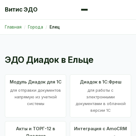
Витис ЭДО
Главная
Города
Елец
ЭДО Диадок в Ельце
Модуль Диадок для 1С
Диадок в 1С:Фреш
для отправки документов
для работы с
напрямую из учетной
электронными
системы
документами в облачной
версии 1С
Акты и ТОРГ-12 в
Интеграция с AmoCRM
Диадоке