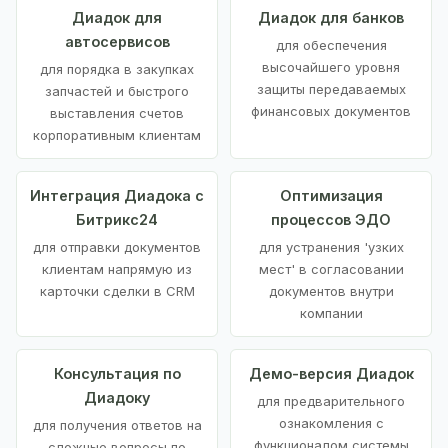
Диадок для
Диадок для банков
автосервисов
для обеспечения
высочайшего уровня
для порядка в закупках
защиты передаваемых
запчастей и быстрого
финансовых документов
выставления счетов
корпоративным клиентам
Интеграция Диадока с
Оптимизация
Битрикс24
процессов ЭДО
для отправки документов
для устранения 'узких
клиентам напрямую из
мест' в согласовании
карточки сделки в CRM
документов внутри
компании
Консультация по
Демо-версия Диадок
Диадоку
для предварительного
ознакомления с
для получения ответов на
функционалом системы
сложные вопросы по