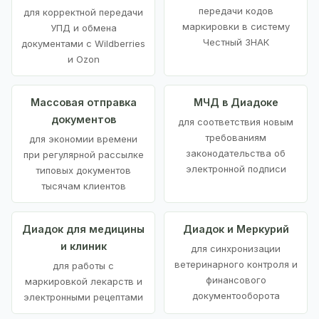
передачи кодов
для корректной передачи
маркировки в систему
УПД и обмена
Честный ЗНАК
документами с Wildberries
и Ozon
Массовая отправка
МЧД в Диадоке
документов
для соответствия новым
требованиям
для экономии времени
законодательства об
при регулярной рассылке
электронной подписи
типовых документов
тысячам клиентов
Диадок для медицины
Диадок и Меркурий
и клиник
для синхронизации
ветеринарного контроля и
для работы с
финансового
маркировкой лекарств и
документооборота
электронными рецептами