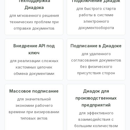
Техподдержка
Подключение Диадок
Диадока
для быстрого старта
работы в системе
для мгновенного решения
электронного
технических проблем при
документооборота
отправке документов
Внедрение API под
Подписание в Диадоке
ключ
для удаленного
согласования документов
для реализации сложных
без физического
кастомных цепочек
присутствия сторон
обмена документами
Массовое подписание
Диадок для
производственных
для значительной
предприятий
экономии рабочего
времени при визировании
для эффективного
типовых актов
взаимодействия с
большим количеством