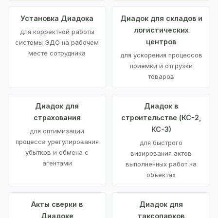
Установка Диадока
Диадок для складов и
логистических
для корректной работы
центров
системы ЭДО на рабочем
месте сотрудника
для ускорения процессов
приемки и отгрузки
товаров
Диадок для
Диадок в
страхования
строительстве (КС-2,
КС-3)
для оптимизации
процесса урегулирования
для быстрого
убытков и обмена с
визирования актов
агентами
выполненных работ на
объектах
Акты сверки в
Диадок для
Диадоке
таксопарков