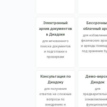
Электронный
Бессрочны
архив документов
облачный ар
в Диадоке
для избавления
физических арх
для мгновенного
и аренды помещ
поиска документов
под хранение б
и подготовки к
проверкам
Консультация по
Демо-верс
Диадоку
Диадок
для получения
для
ответов на сложные
предварительн
вопросы по
ознакомления
внедрению и
функционало