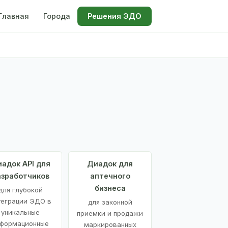
Главная
Города
Решения ЭДО
адок API для
Диадок для
азработчиков
аптечного
бизнеса
для глубокой
теграции ЭДО в
для законной
уникальные
приемки и продажи
формационные
маркированных