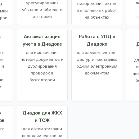
урегулирования
п
визирования актов
ия
убытков и обмена с
выполненных работ
емки
агентами
п
на объектах
аров
я
Автоматизация
Работа с УПД в
учета в Диадоке
Диадоке
Д
ого
для исключения
для замены счетов-
ия
потери документов и
фактур и накладных
дл
 и
дублирования
одним электронным
а
проводок в
документом
до
ми
бухгалтерии
б
и
я
Диадок для ЖКХ
ов
и ТСЖ
го
для автоматизации
передачи счетов на