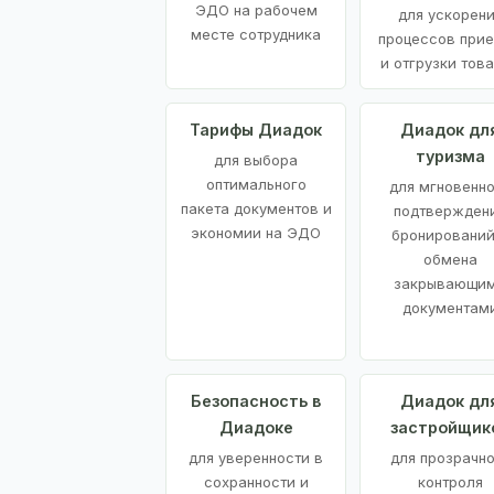
ЭДО на рабочем
для ускорен
месте сотрудника
процессов при
и отгрузки тов
Тарифы Диадок
Диадок дл
туризма
для выбора
оптимального
для мгновенн
пакета документов и
подтвержден
экономии на ЭДО
бронирований
обмена
закрывающи
документам
Безопасность в
Диадок дл
Диадоке
застройщик
для уверенности в
для прозрачно
сохранности и
контроля