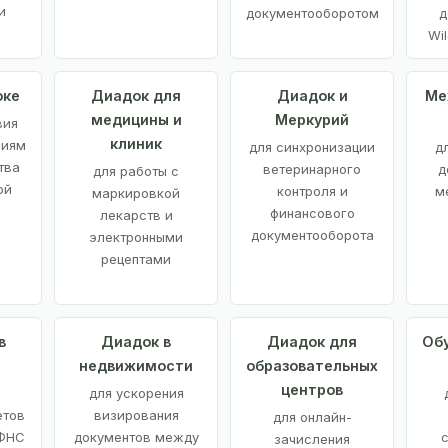
и
документооборотом
д
Wil
оке
Диадок для
Диадок и
Ме
медицины и
Меркурий
вия
клиник
ниям
для синхронизации
д
тва
ветеринарного
д
для работы с
ой
контроля и
м
маркировкой
финансового
лекарств и
документооборота
электронными
рецептами
в
Диадок в
Диадок для
Об
недвижимости
образовательных
центров
й
для ускорения
етов
визирования
для онлайн-
 ФНС
документов между
зачисления