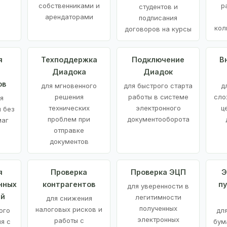
е
собственниками и
р
студентов и
арендаторами
подписания
кол
договоров на курсы
я
Техподдержка
Подключение
В
Диадока
Диадок
ов
для мгновенного
для быстрого старта
д
решения
работы в системе
сло
я
технических
электронного
ц
 без
проблем при
документооборота
маг
отправке
документов
я
Проверка
Проверка ЭЦП
Э
нных
контрагентов
п
для уверенности в
ий
легитимности
для снижения
полученных
налоговых рисков и
ого
дл
электронных
работы с
я с
бум