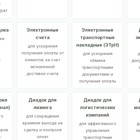
з
трат
дока
Электронные
Электронные
счета
транспортные
э
ки
накладные (ЭТрН)
для ускорения
получения оплаты от
для ускорения
д
х
клиентов за счет
обмена
док
мгновенной
транспортными
доставки счета
документами и
получения оплаты
оке
Диадок для
Диадок для
нал)
лизинга
логистических
ма
компаний
го
для сокращения
времени выхода на
для эффективного
д
оров
сделку и контроля
управления
п
с
оплат
транспортным