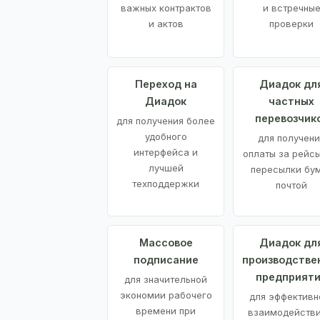
важных контрактов
и встречны
и актов
проверки
Переход на
Диадок дл
Диадок
частных
перевозчик
для получения более
удобного
для получени
интерфейса и
оплаты за рейсы
лучшей
пересылки бу
техподдержки
почтой
Массовое
Диадок дл
подписание
производстве
предприят
для значительной
экономии рабочего
для эффективн
времени при
взаимодействи