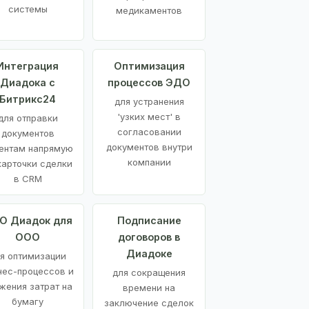
системы
медикаментов
Интеграция
Оптимизация
Диадока с
процессов ЭДО
Битрикс24
для устранения
'узких мест' в
для отправки
согласовании
документов
документов внутри
ентам напрямую
компании
карточки сделки
в CRM
О Диадок для
Подписание
ООО
договоров в
Диадоке
я оптимизации
нес-процессов и
для сокращения
жения затрат на
времени на
бумагу
заключение сделок