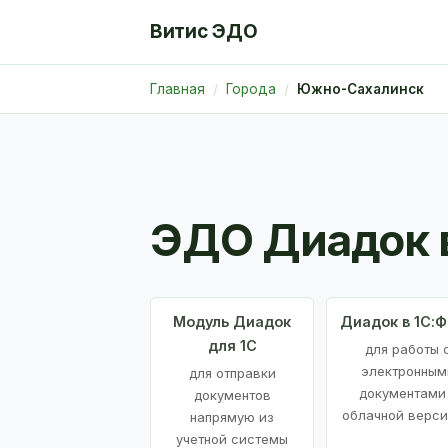
Витис ЭДО
Главная
Города
Южно-Сахалинск
ЭДО Диадок 
Модуль Диадок
Диадок в 1С:
для 1С
для работы 
электронным
для отправки
документами
документов
облачной верси
напрямую из
учетной системы