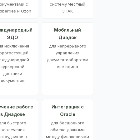
окументами с
систему Честный
dberries и Ozon
ЗНАК
ждународный
Мобильный
ЭДО
Диадок
ля исключения
для непрерывного
орогостоящей
управления
еждународной
документооборотом
курьерской
вне офиса
доставки
документов
учение работе
Интеграция с
в Диадоке
Oracle
для быстрого
для бесшовного
вовлечения
обмена данными
сотрудников в
между финансовыми