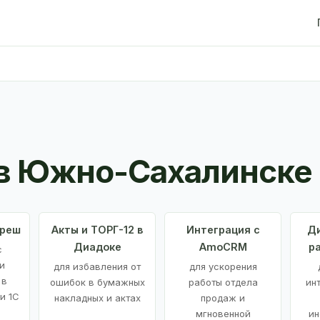
в Южно-Сахалинске
Фреш
Акты и ТОРГ-12 в
Интеграция с
Ди
Диадоке
AmoCRM
р
с
и
для избавления от
для ускорения
 в
ошибок в бумажных
работы отдела
ин
и 1С
накладных и актах
продаж и
мгновенной
ин