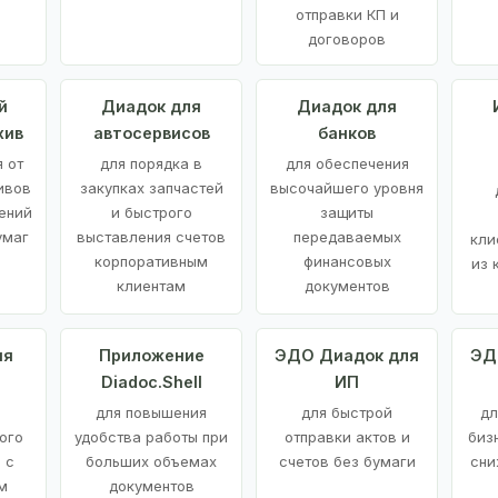
отправки КП и
договоров
й
Диадок для
Диадок для
хив
автосервисов
банков
 от
для порядка в
для обеспечения
ивов
закупках запчастей
высочайшего уровня
ений
и быстрого
защиты
умаг
выставления счетов
передаваемых
кли
корпоративным
финансовых
из 
клиентам
документов
ия
Приложение
ЭДО Диадок для
ЭД
Diadoc.Shell
ИП
для повышения
для быстрой
дл
ого
удобства работы при
отправки актов и
биз
 с
больших объемах
счетов без бумаги
сни
м
документов