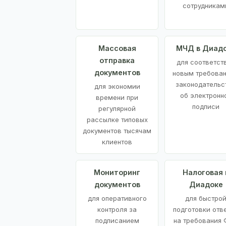
сотрудникам
Массовая
МЧД в Диад
отправка
для соответст
документов
новым требова
законодательс
для экономии
об электронн
времени при
подписи
регулярной
рассылке типовых
документов тысячам
клиентов
Мониторинг
Налоговая 
документов
Диадоке
для оперативного
для быстро
контроля за
подготовки отв
подписанием
на требования