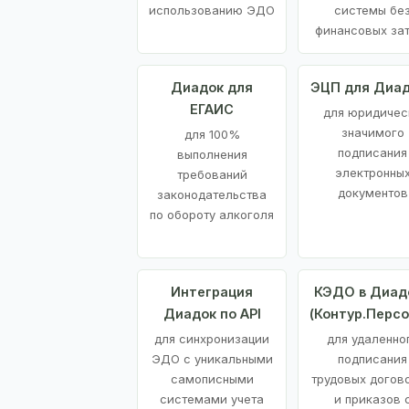
использованию ЭДО
системы бе
финансовых за
Диадок для
ЭЦП для Диа
ЕГАИС
для юридичес
значимого
для 100%
подписания
выполнения
электронны
требований
документов
законодательства
по обороту алкоголя
Интеграция
КЭДО в Диад
Диадок по API
(Контур.Персо
для синхронизации
для удаленно
ЭДО с уникальными
подписания
самописными
трудовых догов
системами учета
и приказов 