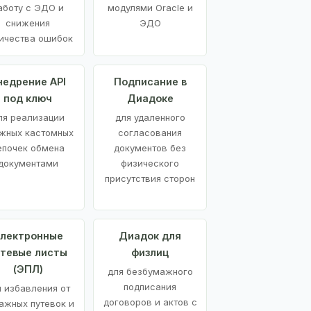
аботу с ЭДО и
модулями Oracle и
снижения
ЭДО
ичества ошибок
недрение API
Подписание в
под ключ
Диадоке
ля реализации
для удаленного
жных кастомных
согласования
епочек обмена
документов без
документами
физического
присутствия сторон
лектронные
Диадок для
утевые листы
физлиц
(ЭПЛ)
для безбумажного
подписания
я избавления от
договоров и актов с
ажных путевок и