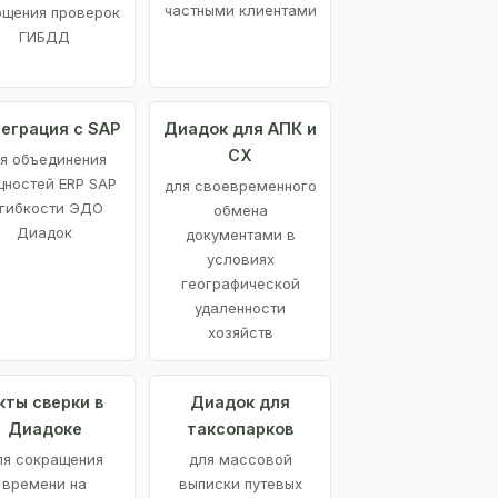
частными клиентами
ощения проверок
ГИБДД
еграция с SAP
Диадок для АПК и
СХ
я объединения
ностей ERP SAP
для своевременного
 гибкости ЭДО
обмена
Диадок
документами в
условиях
географической
удаленности
хозяйств
кты сверки в
Диадок для
Диадоке
таксопарков
ля сокращения
для массовой
времени на
выписки путевых