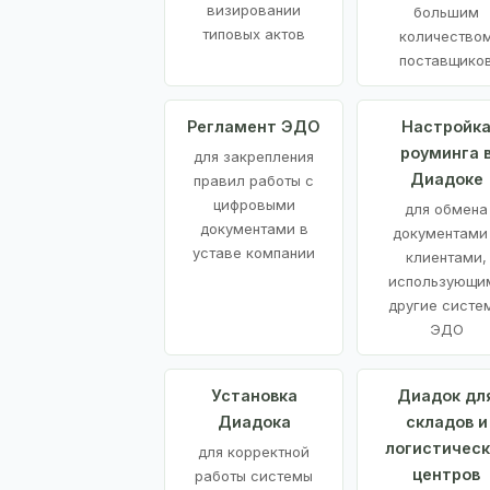
визировании
большим
типовых актов
количество
поставщико
Регламент ЭДО
Настройк
роуминга 
для закрепления
Диадоке
правил работы с
цифровыми
для обмена
документами в
документами
уставе компании
клиентами,
использующи
другие систе
ЭДО
Установка
Диадок дл
Диадока
складов и
логистическ
для корректной
центров
работы системы