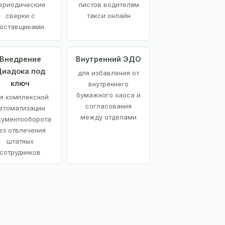
ериодические
листов водителям
сверки с
такси онлайн
оставщиками
Внедрение
Внутренний ЭДО
иадока под
для избавления от
ключ
внутреннего
бумажного хаоса и
я комплексной
согласования
втоматизации
между отделами
кументооборота
ез отвлечения
штатных
сотрудников