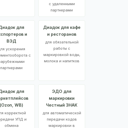
с удаленными
партнерами
Диадок для
Диадок для кафе
кспортеров и
и ресторанов
ВЭД
для обязательной
работы с
ля ускорения
маркировкой воды,
ументооборота с
молока и напитков
зарубежными
партнерами
Диадок для
ЭДО для
ркетплейсов
маркировки
(Ozon, WB)
Честный ЗНАК
ля корректной
для автоматической
ередачи УПД и
передачи кодов
обмена
маркировки в