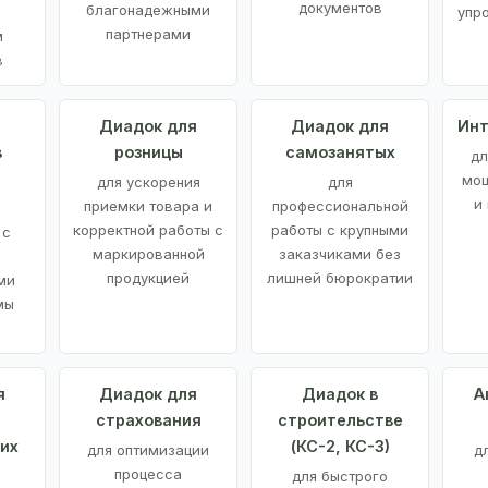
документов
благонадежными
упр
партнерами
м
в
а
Диадок для
Диадок для
Инт
в
розницы
самозанятых
дл
мощ
для ускорения
для
и
приемки товара и
профессиональной
корректной работы с
работы с крупными
 с
маркированной
заказчиками без
продукцией
лишней бюрократии
ми
мы
я
Диадок для
Диадок в
А
страхования
строительстве
их
(КС-2, КС-3)
для оптимизации
д
процесса
для быстрого