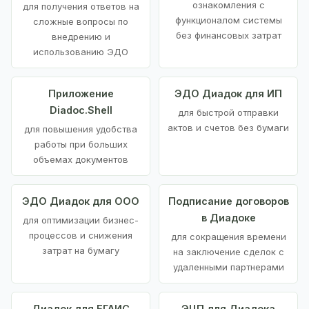
ознакомления с
для получения ответов на
функционалом системы
сложные вопросы по
без финансовых затрат
внедрению и
использованию ЭДО
Приложение
ЭДО Диадок для ИП
Diadoc.Shell
для быстрой отправки
актов и счетов без бумаги
для повышения удобства
работы при больших
объемах документов
ЭДО Диадок для ООО
Подписание договоров
в Диадоке
для оптимизации бизнес-
процессов и снижения
для сокращения времени
затрат на бумагу
на заключение сделок с
удаленными партнерами
Диадок для ЕГАИС
ЭЦП для Диадока