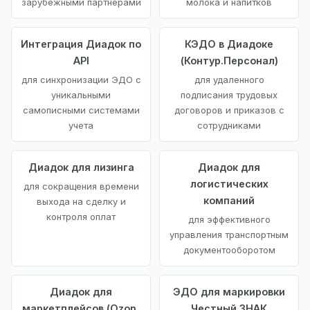
зарубежными партнерами
молока и напитков
Интеграция Диадок по
КЭДО в Диадоке
API
(Контур.Персонал)
для синхронизации ЭДО с
для удаленного
уникальными
подписания трудовых
самописными системами
договоров и приказов с
учета
сотрудниками
Диадок для лизинга
Диадок для
логистических
для сокращения времени
компаний
выхода на сделку и
контроля оплат
для эффективного
управления транспортным
документооборотом
Диадок для
ЭДО для маркировки
маркетплейсов (Ozon,
Честный ЗНАК