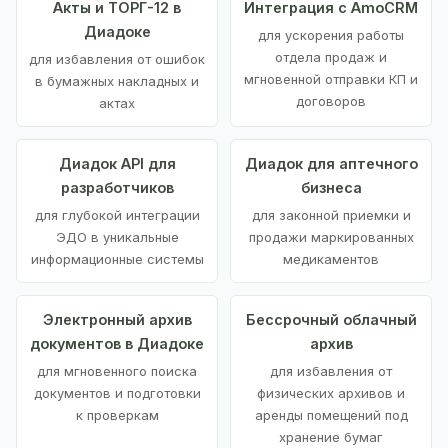
Акты и ТОРГ-12 в
Интеграция с AmoCRM
Диадоке
для ускорения работы
отдела продаж и
для избавления от ошибок
мгновенной отправки КП и
в бумажных накладных и
договоров
актах
Диадок API для
Диадок для аптечного
разработчиков
бизнеса
для глубокой интеграции
для законной приемки и
ЭДО в уникальные
продажи маркированных
информационные системы
медикаментов
Электронный архив
Бессрочный облачный
документов в Диадоке
архив
для мгновенного поиска
для избавления от
документов и подготовки
физических архивов и
к проверкам
аренды помещений под
хранение бумаг