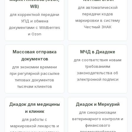
WB)
для автоматической
передачи кодов
для корректной передачи
маркировки в систему
УПД и обмена
Честный ЗНАК
документами с Wildberries
и Ozon
Массовая отправка
МЧД в Диадоке
документов
для соответствия новым
требованиям
для экономии времени
законодательства об
при регулярной рассылке
электронной подписи
типовых документов
тысячам клиентов
Диадок для медицины
Диадок и Меркурий
и клиник
для синхронизации
ветеринарного контроля и
для работы с
финансового
маркировкой лекарств и
документооборота