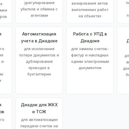
урегулирования
п
визирования актов
ия
убытков и обмена с
выполненных работ
емки
агентами
п
на объектах
аров
я
Автоматизация
Работа с УПД в
учета в Диадоке
Диадоке
Д
ого
для исключения
для замены счетов-
ия
потери документов и
фактур и накладных
дл
 и
дублирования
одним электронным
а
проводок в
документом
до
ми
бухгалтерии
б
и
я
Диадок для ЖКХ
ов
и ТСЖ
го
для автоматизации
передачи счетов на