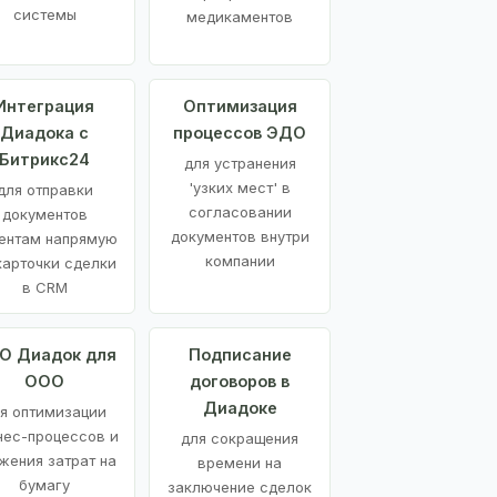
системы
медикаментов
Интеграция
Оптимизация
Диадока с
процессов ЭДО
Битрикс24
для устранения
'узких мест' в
для отправки
согласовании
документов
документов внутри
ентам напрямую
компании
карточки сделки
в CRM
О Диадок для
Подписание
ООО
договоров в
Диадоке
я оптимизации
нес-процессов и
для сокращения
жения затрат на
времени на
бумагу
заключение сделок