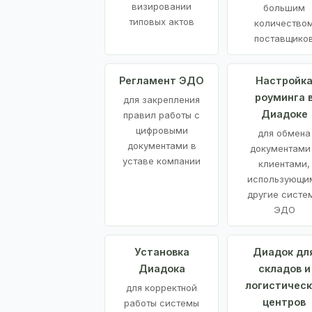
визировании
большим
типовых актов
количество
поставщико
Регламент ЭДО
Настройк
роуминга 
для закрепления
Диадоке
правил работы с
цифровыми
для обмена
документами в
документами
уставе компании
клиентами,
использующи
другие систе
ЭДО
Установка
Диадок дл
Диадока
складов и
логистическ
для корректной
центров
работы системы