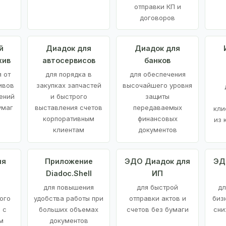
отправки КП и
договоров
й
Диадок для
Диадок для
хив
автосервисов
банков
 от
для порядка в
для обеспечения
ивов
закупках запчастей
высочайшего уровня
ений
и быстрого
защиты
умаг
выставления счетов
передаваемых
кли
корпоративным
финансовых
из 
клиентам
документов
ия
Приложение
ЭДО Диадок для
ЭД
Diadoc.Shell
ИП
для повышения
для быстрой
дл
ого
удобства работы при
отправки актов и
биз
 с
больших объемах
счетов без бумаги
сни
м
документов