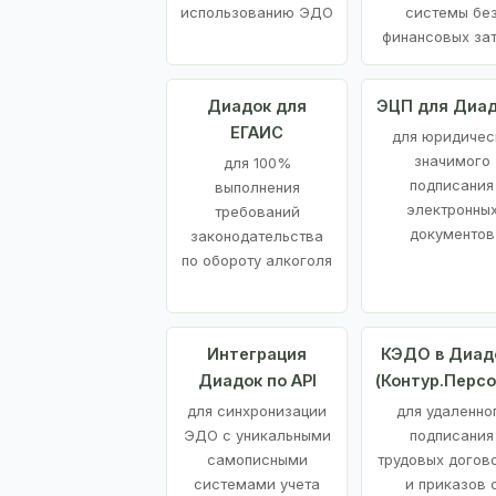
использованию ЭДО
системы бе
финансовых за
Диадок для
ЭЦП для Диа
ЕГАИС
для юридичес
значимого
для 100%
подписания
выполнения
электронны
требований
документов
законодательства
по обороту алкоголя
Интеграция
КЭДО в Диад
Диадок по API
(Контур.Персо
для синхронизации
для удаленно
ЭДО с уникальными
подписания
самописными
трудовых догов
системами учета
и приказов 