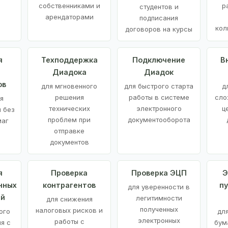
е
собственниками и
р
студентов и
арендаторами
подписания
кол
договоров на курсы
я
Техподдержка
Подключение
В
Диадока
Диадок
ов
для мгновенного
для быстрого старта
д
решения
работы в системе
сло
я
технических
электронного
ц
 без
проблем при
документооборота
маг
отправке
документов
я
Проверка
Проверка ЭЦП
Э
нных
контрагентов
п
для уверенности в
ий
легитимности
для снижения
полученных
налоговых рисков и
ого
дл
электронных
работы с
я с
бум