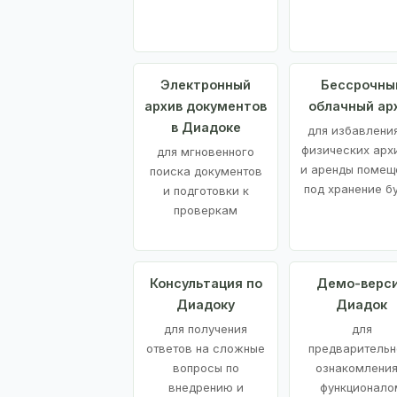
Электронный
Бессрочны
архив документов
облачный ар
в Диадоке
для избавления
физических арх
для мгновенного
и аренды помещ
поиска документов
под хранение б
и подготовки к
проверкам
Консультация по
Демо-верс
Диадоку
Диадок
для получения
для
ответов на сложные
предварительн
вопросы по
ознакомления
внедрению и
функционало