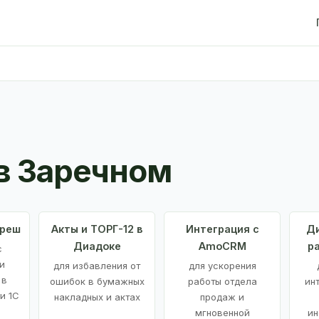
в Заречном
Фреш
Акты и ТОРГ-12 в
Интеграция с
Ди
Диадоке
AmoCRM
р
с
и
для избавления от
для ускорения
 в
ошибок в бумажных
работы отдела
ин
и 1С
накладных и актах
продаж и
мгновенной
ин