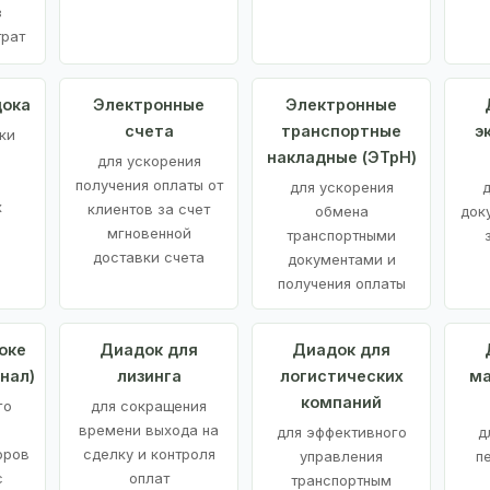
з
трат
дока
Электронные
Электронные
счета
транспортные
э
ки
накладные (ЭТрН)
для ускорения
получения оплаты от
для ускорения
д
х
клиентов за счет
обмена
док
мгновенной
транспортными
доставки счета
документами и
получения оплаты
оке
Диадок для
Диадок для
нал)
лизинга
логистических
ма
компаний
го
для сокращения
времени выхода на
для эффективного
д
оров
сделку и контроля
управления
п
с
оплат
транспортным