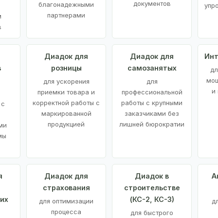
документов
благонадежными
упр
партнерами
м
в
а
Диадок для
Диадок для
Инт
в
розницы
самозанятых
дл
мощ
для ускорения
для
и
приемки товара и
профессиональной
корректной работы с
работы с крупными
 с
маркированной
заказчиками без
продукцией
лишней бюрократии
ми
мы
я
Диадок для
Диадок в
А
страхования
строительстве
их
(КС-2, КС-3)
для оптимизации
д
процесса
для быстрого