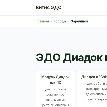
Витис ЭДО
Главная
Города
Заречный
ЭДО Диадок 
Модуль Диадок
Диадок в 1С:
для 1С
для работы 
электронным
для отправки
документами
документов
облачной верси
напрямую из
учетной системы