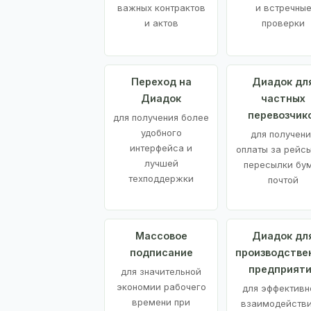
важных контрактов
и встречны
и актов
проверки
Переход на
Диадок дл
Диадок
частных
перевозчик
для получения более
удобного
для получени
интерфейса и
оплаты за рейсы
лучшей
пересылки бу
техподдержки
почтой
Массовое
Диадок дл
подписание
производстве
предприят
для значительной
экономии рабочего
для эффективн
времени при
взаимодействи