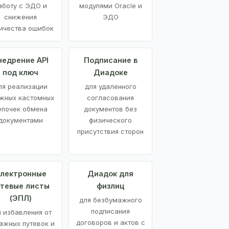
аботу с ЭДО и
модулями Oracle и
снижения
ЭДО
ичества ошибок
недрение API
Подписание в
под ключ
Диадоке
ля реализации
для удаленного
жных кастомных
согласования
епочек обмена
документов без
документами
физического
присутствия сторон
лектронные
Диадок для
утевые листы
физлиц
(ЭПЛ)
для безбумажного
подписания
я избавления от
договоров и актов с
ажных путевок и