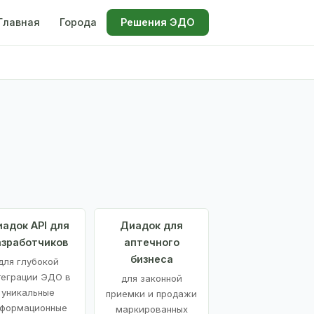
Главная
Города
Решения ЭДО
адок API для
Диадок для
азработчиков
аптечного
бизнеса
для глубокой
теграции ЭДО в
для законной
уникальные
приемки и продажи
формационные
маркированных