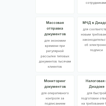
сотрудникам
Массовая
МЧД в Диад
отправка
для соответст
документов
новым требова
законодательс
для экономии
об электронн
времени при
подписи
регулярной
рассылке типовых
документов тысячам
клиентов
Мониторинг
Налоговая 
документов
Диадоке
для оперативного
для быстро
контроля за
подготовки отв
подписанием
на требования