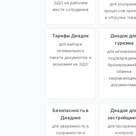
ЭДО на рабочем
для ускорен
месте сотрудника
процессов при
и отгрузки тов
Тарифы Диадок
Диадок дл
туризма
для выбора
оптимального
для мгновенн
пакета документов и
подтвержден
экономии на ЭДО
бронирований
обмена
закрывающи
документам
Безопасность в
Диадок дл
Диадоке
застройщик
для уверенности в
для прозрачно
сохранности и
контроля