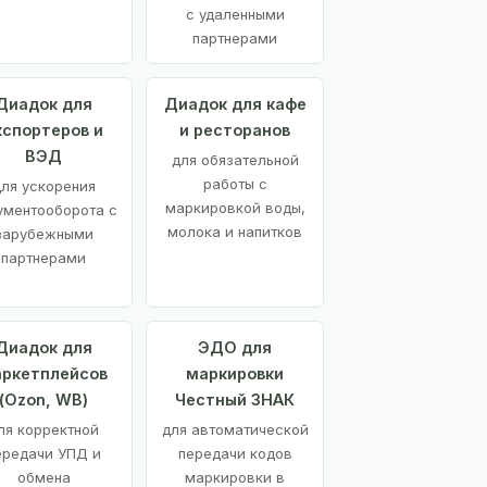
с удаленными
партнерами
Диадок для
Диадок для кафе
кспортеров и
и ресторанов
ВЭД
для обязательной
работы с
ля ускорения
маркировкой воды,
ументооборота с
молока и напитков
зарубежными
партнерами
Диадок для
ЭДО для
ркетплейсов
маркировки
(Ozon, WB)
Честный ЗНАК
ля корректной
для автоматической
ередачи УПД и
передачи кодов
обмена
маркировки в