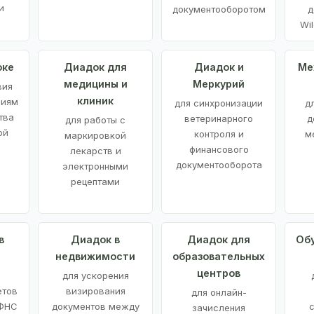
и
документооборотом
д
Wil
оке
Диадок для
Диадок и
Ме
медицины и
Меркурий
вия
клиник
ниям
для синхронизации
д
тва
ветеринарного
д
для работы с
ой
контроля и
м
маркировкой
финансового
лекарств и
документооборота
электронными
рецептами
в
Диадок в
Диадок для
Об
недвижимости
образовательных
центров
й
для ускорения
етов
визирования
для онлайн-
 ФНС
документов между
зачисления