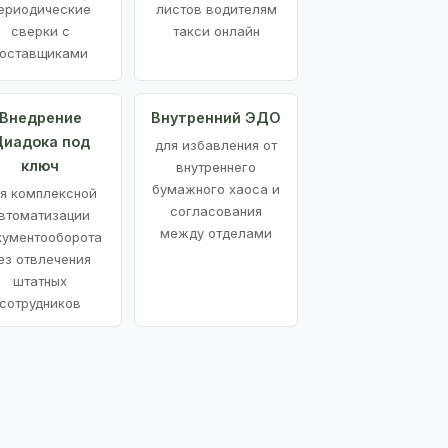
ериодические
листов водителям
сверки с
такси онлайн
оставщиками
Внедрение
Внутренний ЭДО
иадока под
для избавления от
ключ
внутреннего
бумажного хаоса и
я комплексной
согласования
втоматизации
между отделами
кументооборота
ез отвлечения
штатных
сотрудников