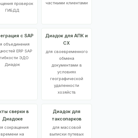
частными клиентами
ощения проверок
ГИБДД
еграция с SAP
Диадок для АПК и
СХ
я объединения
ностей ERP SAP
для своевременного
 гибкости ЭДО
обмена
Диадок
документами в
условиях
географической
удаленности
хозяйств
кты сверки в
Диадок для
Диадоке
таксопарков
ля сокращения
для массовой
времени на
выписки путевых