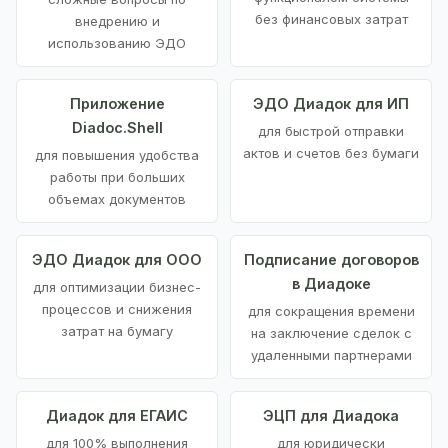
без финансовых затрат
внедрению и
использованию ЭДО
Приложение
ЭДО Диадок для ИП
Diadoc.Shell
для быстрой отправки
актов и счетов без бумаги
для повышения удобства
работы при больших
объемах документов
ЭДО Диадок для ООО
Подписание договоров
в Диадоке
для оптимизации бизнес-
процессов и снижения
для сокращения времени
затрат на бумагу
на заключение сделок с
удаленными партнерами
Диадок для ЕГАИС
ЭЦП для Диадока
для 100% выполнения
для юридически