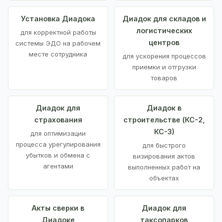
Установка Диадока
Диадок для складов и
логистических
для корректной работы
центров
системы ЭДО на рабочем
месте сотрудника
для ускорения процессов
приемки и отгрузки
товаров
Диадок для
Диадок в
страхования
строительстве (КС-2,
КС-3)
для оптимизации
процесса урегулирования
для быстрого
убытков и обмена с
визирования актов
агентами
выполненных работ на
объектах
Акты сверки в
Диадок для
Диадоке
таксопарков