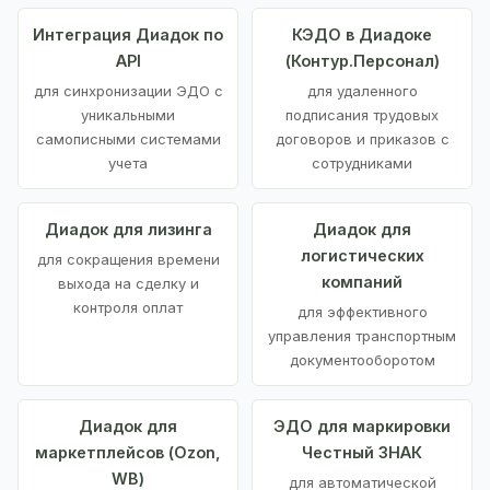
Интеграция Диадок по
КЭДО в Диадоке
API
(Контур.Персонал)
для синхронизации ЭДО с
для удаленного
уникальными
подписания трудовых
самописными системами
договоров и приказов с
учета
сотрудниками
Диадок для лизинга
Диадок для
логистических
для сокращения времени
компаний
выхода на сделку и
контроля оплат
для эффективного
управления транспортным
документооборотом
Диадок для
ЭДО для маркировки
маркетплейсов (Ozon,
Честный ЗНАК
WB)
для автоматической