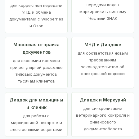
передачи кодов
для корректной передачи
маркировки в систему
УПД и обмена
Честный ЗНАК
документами с Wildberries
и Ozon
Массовая отправка
МЧД в Диадоке
документов
для соответствия новым
требованиям
для экономии времени
законодательства об
при регулярной рассылке
электронной подписи
типовых документов
тысячам клиентов
Диадок для медицины
Диадок и Меркурий
и клиник
для синхронизации
ветеринарного контроля и
для работы с
финансового
маркировкой лекарств и
документооборота
электронными рецептами