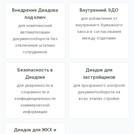
Внедрение Диадока
Внутренний ЭДО
под ключ
для избавления от
внутреннего бумажного
для комплексной
хаоса и согласования
автоматизации
между отделами
документооборота без
отвлечения штатных
сотрудников
Безопасность в
Диадок для
Диадоке
застройщиков
для уверенности в
для прозрачного контроля
сохранности и
документооборота на
конфиденциальности
всех этапах стройки
коммерческой
информации
Диадок для ЖКХ и