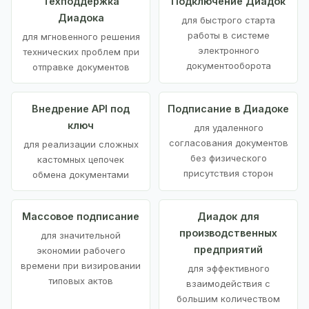
Техподдержка
Подключение Диадок
Диадока
для быстрого старта
работы в системе
для мгновенного решения
электронного
технических проблем при
документооборота
отправке документов
Внедрение API под
Подписание в Диадоке
ключ
для удаленного
согласования документов
для реализации сложных
без физического
кастомных цепочек
присутствия сторон
обмена документами
Массовое подписание
Диадок для
производственных
для значительной
предприятий
экономии рабочего
времени при визировании
для эффективного
типовых актов
взаимодействия с
большим количеством