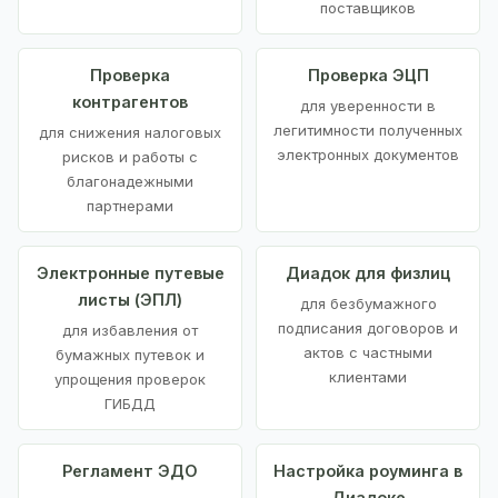
поставщиков
Проверка
Проверка ЭЦП
контрагентов
для уверенности в
легитимности полученных
для снижения налоговых
электронных документов
рисков и работы с
благонадежными
партнерами
Электронные путевые
Диадок для физлиц
листы (ЭПЛ)
для безбумажного
подписания договоров и
для избавления от
актов с частными
бумажных путевок и
клиентами
упрощения проверок
ГИБДД
Регламент ЭДО
Настройка роуминга в
Диадоке