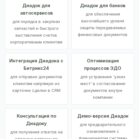
Диадок для
Диадок для банков
автосервисов
для обеспечения
высочайшего уровня
для порядка в закупках
защиты передаваемых
запчастей и быстрого
финансовых документов
выставления счетов
корпоративным клиентам
Интеграция Диадока с
Оптимизация
Битрикс24
процессов ЭДО
для отправки документов
для устранения 'узких
клиентам напрямую из
мест' в согласовании
карточки сделки в CRM
документов внутри
компании
Консультация по
Демо-версия Диадок
Диадоку
для предварительного
ознакомления с
для получения ответов на
функционалом системы
сложные вопросы по