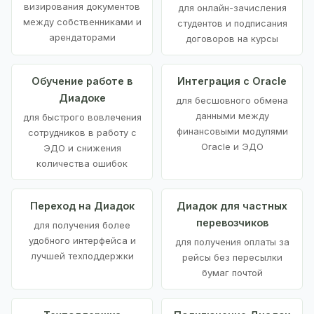
визирования документов
для онлайн-зачисления
между собственниками и
студентов и подписания
арендаторами
договоров на курсы
Обучение работе в
Интеграция с Oracle
Диадоке
для бесшовного обмена
данными между
для быстрого вовлечения
финансовыми модулями
сотрудников в работу с
Oracle и ЭДО
ЭДО и снижения
количества ошибок
Переход на Диадок
Диадок для частных
перевозчиков
для получения более
удобного интерфейса и
для получения оплаты за
лучшей техподдержки
рейсы без пересылки
бумаг почтой