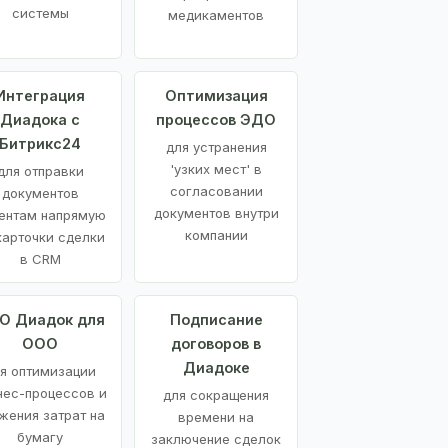
системы
медикаментов
Интеграция
Оптимизация
Диадока с
процессов ЭДО
Битрикс24
для устранения
'узких мест' в
для отправки
согласовании
документов
документов внутри
ентам напрямую
компании
карточки сделки
в CRM
О Диадок для
Подписание
ООО
договоров в
Диадоке
я оптимизации
нес-процессов и
для сокращения
жения затрат на
времени на
бумагу
заключение сделок