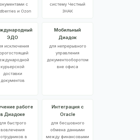
окументами с
систему Честный
dberries и Ozon
ЗНАК
ждународный
Мобильный
ЭДО
Диадок
ля исключения
для непрерывного
орогостоящей
управления
еждународной
документооборотом
курьерской
вне офиса
доставки
документов
учение работе
Интеграция с
в Диадоке
Oracle
для быстрого
для бесшовного
вовлечения
обмена данными
сотрудников в
между финансовыми