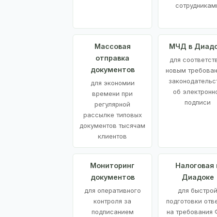
сотрудникам
Массовая
МЧД в Диад
отправка
для соответст
документов
новым требова
законодательс
для экономии
об электронн
времени при
подписи
регулярной
рассылке типовых
документов тысячам
клиентов
Мониторинг
Налоговая 
документов
Диадоке
для оперативного
для быстро
контроля за
подготовки отв
подписанием
на требования