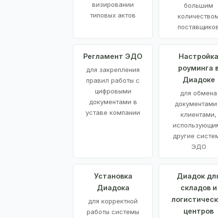
визировании
большим
типовых актов
количество
поставщико
Регламент ЭДО
Настройк
роуминга 
для закрепления
Диадоке
правил работы с
цифровыми
для обмена
документами в
документами
уставе компании
клиентами,
использующи
другие систе
ЭДО
Установка
Диадок дл
Диадока
складов и
логистическ
для корректной
центров
работы системы