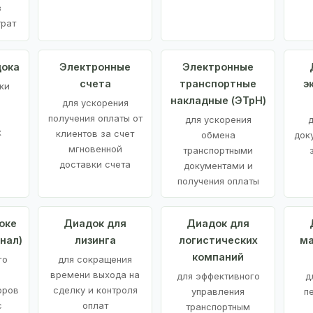
з
трат
дока
Электронные
Электронные
счета
транспортные
э
ки
накладные (ЭТрН)
для ускорения
получения оплаты от
для ускорения
д
х
клиентов за счет
обмена
док
мгновенной
транспортными
доставки счета
документами и
получения оплаты
оке
Диадок для
Диадок для
нал)
лизинга
логистических
ма
компаний
го
для сокращения
времени выхода на
для эффективного
д
оров
сделку и контроля
управления
п
с
оплат
транспортным