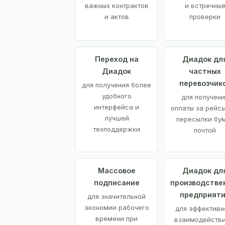
важных контрактов
и встречны
и актов
проверки
Переход на
Диадок дл
Диадок
частных
перевозчик
для получения более
удобного
для получени
интерфейса и
оплаты за рейсы
лучшей
пересылки бу
техподдержки
почтой
Массовое
Диадок дл
подписание
производстве
предприят
для значительной
экономии рабочего
для эффективн
времени при
взаимодействи