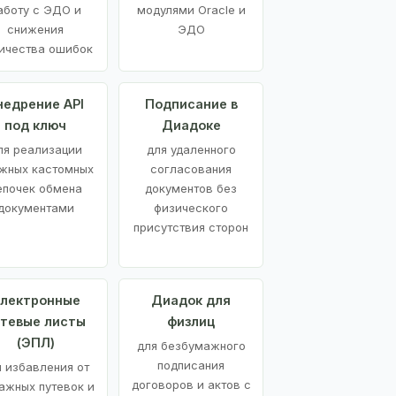
аботу с ЭДО и
модулями Oracle и
снижения
ЭДО
ичества ошибок
недрение API
Подписание в
под ключ
Диадоке
ля реализации
для удаленного
жных кастомных
согласования
епочек обмена
документов без
документами
физического
присутствия сторон
лектронные
Диадок для
утевые листы
физлиц
(ЭПЛ)
для безбумажного
подписания
я избавления от
договоров и актов с
ажных путевок и