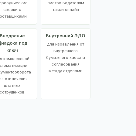
ериодические
листов водителям
сверки с
такси онлайн
оставщиками
Внедрение
Внутренний ЭДО
иадока под
для избавления от
ключ
внутреннего
бумажного хаоса и
я комплексной
согласования
втоматизации
между отделами
кументооборота
ез отвлечения
штатных
сотрудников