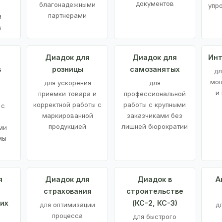
документов
благонадежными
упр
партнерами
м
в
а
Диадок для
Диадок для
Инт
в
розницы
самозанятых
дл
мощ
для ускорения
для
и
приемки товара и
профессиональной
корректной работы с
работы с крупными
 с
маркированной
заказчиками без
продукцией
лишней бюрократии
ми
мы
я
Диадок для
Диадок в
А
страхования
строительстве
их
(КС-2, КС-3)
для оптимизации
д
процесса
для быстрого