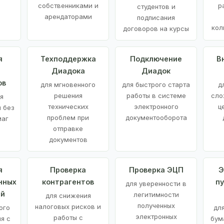
е
собственниками и
р
студентов и
арендаторами
подписания
кол
договоров на курсы
я
Техподдержка
Подключение
В
Диадока
Диадок
ов
для мгновенного
для быстрого старта
д
решения
работы в системе
сло
я
технических
электронного
ц
 без
проблем при
документооборота
маг
отправке
документов
я
Проверка
Проверка ЭЦП
Э
нных
контрагентов
п
для уверенности в
ий
легитимности
для снижения
полученных
налоговых рисков и
ого
дл
электронных
работы с
я с
бум