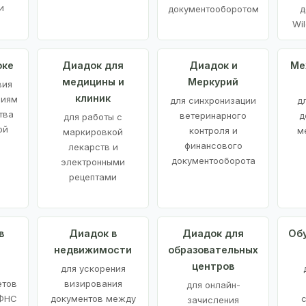
и
документооборотом
д
Wil
оке
Диадок для
Диадок и
Ме
медицины и
Меркурий
вия
клиник
ниям
для синхронизации
д
тва
ветеринарного
д
для работы с
ой
контроля и
м
маркировкой
финансового
лекарств и
документооборота
электронными
рецептами
в
Диадок в
Диадок для
Об
недвижимости
образовательных
центров
й
для ускорения
етов
визирования
для онлайн-
 ФНС
документов между
зачисления