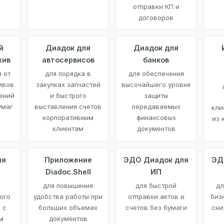
отправки КП и
договоров
й
Диадок для
Диадок для
хив
автосервисов
банков
 от
для порядка в
для обеспечения
ивов
закупках запчастей
высочайшего уровня
ений
и быстрого
защиты
умаг
выставления счетов
передаваемых
кли
корпоративным
финансовых
из 
клиентам
документов
ия
Приложение
ЭДО Диадок для
ЭД
Diadoc.Shell
ИП
для повышения
для быстрой
дл
ого
удобства работы при
отправки актов и
биз
 с
больших объемах
счетов без бумаги
сни
м
документов