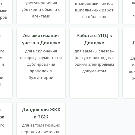
урегулирования
п
визирования актов
ия
убытков и обмена с
выполненных работ
емки
агентами
п
на объектах
аров
я
Автоматизация
Работа с УПД в
учета в Диадоке
Диадоке
Д
ого
для исключения
для замены счетов-
ия
потери документов и
фактур и накладных
дл
 и
дублирования
одним электронным
а
проводок в
документом
до
ми
бухгалтерии
б
и
я
Диадок для ЖКХ
ов
и ТСЖ
го
для автоматизации
передачи счетов на