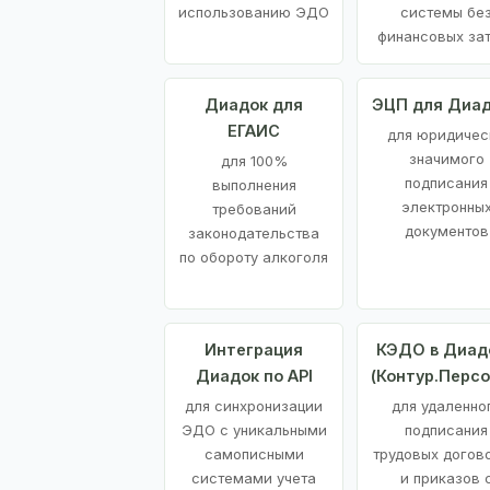
использованию ЭДО
системы бе
финансовых за
Диадок для
ЭЦП для Диа
ЕГАИС
для юридичес
значимого
для 100%
подписания
выполнения
электронны
требований
документов
законодательства
по обороту алкоголя
Интеграция
КЭДО в Диад
Диадок по API
(Контур.Персо
для синхронизации
для удаленно
ЭДО с уникальными
подписания
самописными
трудовых догов
системами учета
и приказов 