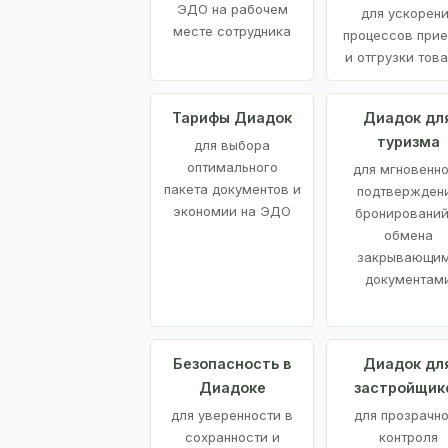
ЭДО на рабочем
для ускорен
месте сотрудника
процессов при
и отгрузки тов
Тарифы Диадок
Диадок дл
туризма
для выбора
оптимального
для мгновенн
пакета документов и
подтвержден
экономии на ЭДО
бронирований
обмена
закрывающи
документам
Безопасность в
Диадок дл
Диадоке
застройщик
для уверенности в
для прозрачно
сохранности и
контроля