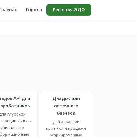
Главная
Города
Решения ЭДО
адок API для
Диадок для
азработчиков
аптечного
бизнеса
для глубокой
теграции ЭДО в
для законной
уникальные
приемки и продажи
формационные
маркированных