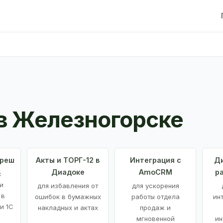
в Железногорске
Фреш
Акты и ТОРГ-12 в
Интеграция с
Ди
Диадоке
AmoCRM
р
с
и
для избавления от
для ускорения
 в
ошибок в бумажных
работы отдела
ин
и 1С
накладных и актах
продаж и
мгновенной
ин