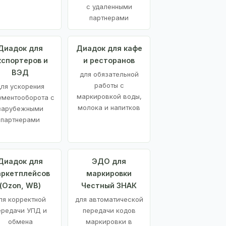
с удаленными
партнерами
Диадок для
Диадок для кафе
кспортеров и
и ресторанов
ВЭД
для обязательной
работы с
ля ускорения
маркировкой воды,
ументооборота с
молока и напитков
зарубежными
партнерами
Диадок для
ЭДО для
ркетплейсов
маркировки
(Ozon, WB)
Честный ЗНАК
ля корректной
для автоматической
ередачи УПД и
передачи кодов
обмена
маркировки в