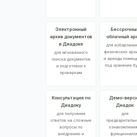
Электронный
Бессрочны
архив документов
облачный ар
в Диадоке
для избавления
физических арх
для мгновенного
и аренды помещ
поиска документов
под хранение б
и подготовки к
проверкам
Консультация по
Демо-верс
Диадоку
Диадок
для получения
для
ответов на сложные
предварительн
вопросы по
ознакомления
внедрению и
функционало