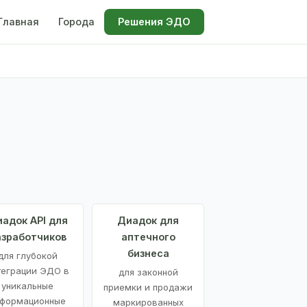
Главная
Города
Решения ЭДО
адок API для
Диадок для
азработчиков
аптечного
бизнеса
для глубокой
теграции ЭДО в
для законной
уникальные
приемки и продажи
формационные
маркированных