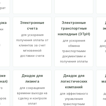
з
трат
дока
Электронные
Электронные
счета
транспортные
э
ки
накладные (ЭТрН)
для ускорения
получения оплаты от
для ускорения
д
х
клиентов за счет
обмена
док
мгновенной
транспортными
доставки счета
документами и
получения оплаты
оке
Диадок для
Диадок для
нал)
лизинга
логистических
ма
компаний
го
для сокращения
времени выхода на
для эффективного
д
оров
сделку и контроля
управления
п
с
оплат
транспортным