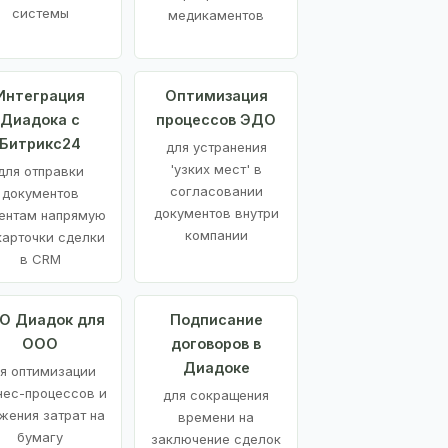
системы
медикаментов
Интеграция
Оптимизация
Диадока с
процессов ЭДО
Битрикс24
для устранения
'узких мест' в
для отправки
согласовании
документов
документов внутри
ентам напрямую
компании
карточки сделки
в CRM
О Диадок для
Подписание
ООО
договоров в
Диадоке
я оптимизации
нес-процессов и
для сокращения
жения затрат на
времени на
бумагу
заключение сделок