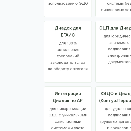
использованию ЭДО
системы бе
финансовых за
Диадок для
ЭЦП для Диа
ЕГАИС
для юридичес
значимого
для 100%
подписания
выполнения
электронны
требований
документов
законодательства
по обороту алкоголя
Интеграция
КЭДО в Диад
Диадок по API
(Контур.Персо
для синхронизации
для удаленно
ЭДО с уникальными
подписания
самописными
трудовых догов
системами учета
и приказов 