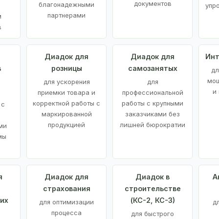
документов
благонадежными
упр
партнерами
м
в
а
Диадок для
Диадок для
Инт
в
розницы
самозанятых
дл
мощ
для ускорения
для
и
приемки товара и
профессиональной
корректной работы с
работы с крупными
 с
маркированной
заказчиками без
продукцией
лишней бюрократии
ми
мы
я
Диадок для
Диадок в
А
страхования
строительстве
их
(КС-2, КС-3)
для оптимизации
д
процесса
для быстрого