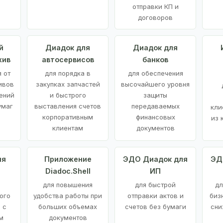
отправки КП и
договоров
й
Диадок для
Диадок для
хив
автосервисов
банков
 от
для порядка в
для обеспечения
ивов
закупках запчастей
высочайшего уровня
ений
и быстрого
защиты
умаг
выставления счетов
передаваемых
кли
корпоративным
финансовых
из 
клиентам
документов
ия
Приложение
ЭДО Диадок для
ЭД
Diadoc.Shell
ИП
для повышения
для быстрой
дл
ого
удобства работы при
отправки актов и
биз
 с
больших объемах
счетов без бумаги
сни
м
документов