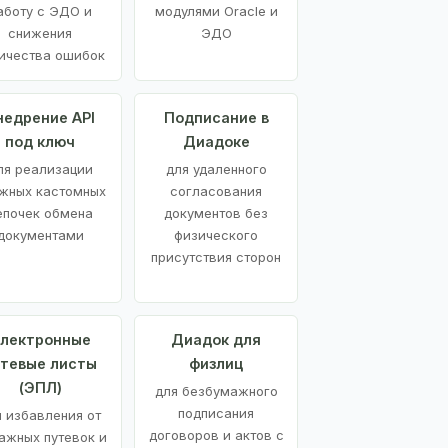
аботу с ЭДО и
модулями Oracle и
снижения
ЭДО
ичества ошибок
недрение API
Подписание в
под ключ
Диадоке
ля реализации
для удаленного
жных кастомных
согласования
епочек обмена
документов без
документами
физического
присутствия сторон
лектронные
Диадок для
утевые листы
физлиц
(ЭПЛ)
для безбумажного
подписания
я избавления от
договоров и актов с
ажных путевок и