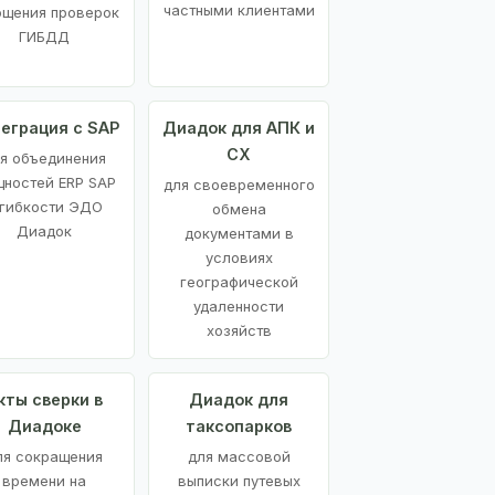
частными клиентами
ощения проверок
ГИБДД
еграция с SAP
Диадок для АПК и
СХ
я объединения
ностей ERP SAP
для своевременного
 гибкости ЭДО
обмена
Диадок
документами в
условиях
географической
удаленности
хозяйств
кты сверки в
Диадок для
Диадоке
таксопарков
ля сокращения
для массовой
времени на
выписки путевых