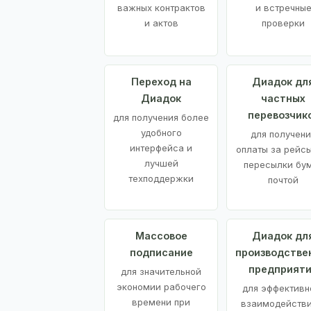
важных контрактов
и встречны
и актов
проверки
Переход на
Диадок дл
Диадок
частных
перевозчик
для получения более
удобного
для получени
интерфейса и
оплаты за рейсы
лучшей
пересылки бу
техподдержки
почтой
Массовое
Диадок дл
подписание
производстве
предприят
для значительной
экономии рабочего
для эффективн
времени при
взаимодействи