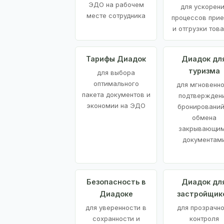
ЭДО на рабочем
для ускорен
месте сотрудника
процессов при
и отгрузки тов
Тарифы Диадок
Диадок дл
туризма
для выбора
оптимального
для мгновенн
пакета документов и
подтвержден
экономии на ЭДО
бронирований
обмена
закрывающи
документам
Безопасность в
Диадок дл
Диадоке
застройщик
для уверенности в
для прозрачно
сохранности и
контроля