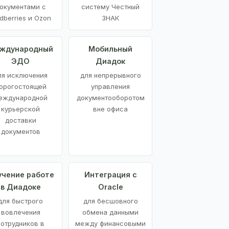
окументами с
систему Честный
dberries и Ozon
ЗНАК
ждународный
Мобильный
ЭДО
Диадок
ля исключения
для непрерывного
орогостоящей
управления
еждународной
документооборотом
курьерской
вне офиса
доставки
документов
учение работе
Интеграция с
в Диадоке
Oracle
для быстрого
для бесшовного
вовлечения
обмена данными
сотрудников в
между финансовыми