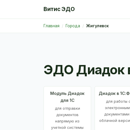
Витис ЭДО
Главная
Города
Жигулевск
ЭДО Диадок 
Модуль Диадок
Диадок в 1С:
для 1С
для работы 
электронным
для отправки
документами
документов
облачной верси
напрямую из
учетной системы