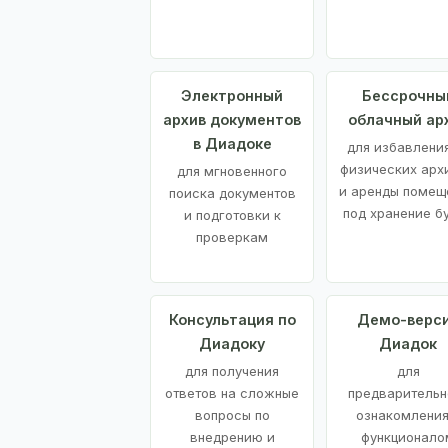
Электронный
Бессрочны
архив документов
облачный ар
в Диадоке
для избавления
физических арх
для мгновенного
и аренды помещ
поиска документов
под хранение б
и подготовки к
проверкам
Консультация по
Демо-верс
Диадоку
Диадок
для получения
для
ответов на сложные
предварительн
вопросы по
ознакомления
внедрению и
функционало