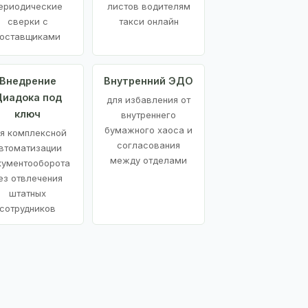
ериодические
листов водителям
сверки с
такси онлайн
оставщиками
Внедрение
Внутренний ЭДО
иадока под
для избавления от
ключ
внутреннего
бумажного хаоса и
я комплексной
согласования
втоматизации
между отделами
кументооборота
ез отвлечения
штатных
сотрудников