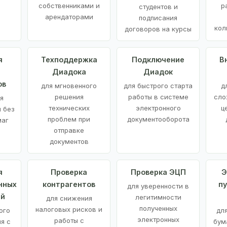
е
собственниками и
р
студентов и
арендаторами
подписания
кол
договоров на курсы
я
Техподдержка
Подключение
В
Диадока
Диадок
ов
для мгновенного
для быстрого старта
д
решения
работы в системе
сло
я
технических
электронного
ц
 без
проблем при
документооборота
маг
отправке
документов
я
Проверка
Проверка ЭЦП
Э
нных
контрагентов
п
для уверенности в
ий
легитимности
для снижения
полученных
налоговых рисков и
ого
дл
электронных
работы с
я с
бум