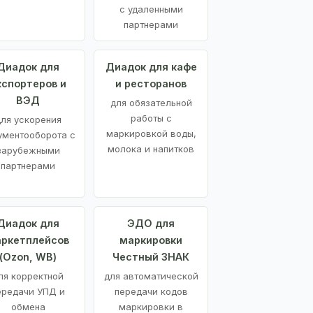
с удаленными
партнерами
Диадок для
Диадок для кафе
кспортеров и
и ресторанов
ВЭД
для обязательной
работы с
ля ускорения
маркировкой воды,
ументооборота с
молока и напитков
зарубежными
партнерами
Диадок для
ЭДО для
ркетплейсов
маркировки
(Ozon, WB)
Честный ЗНАК
ля корректной
для автоматической
ередачи УПД и
передачи кодов
обмена
маркировки в