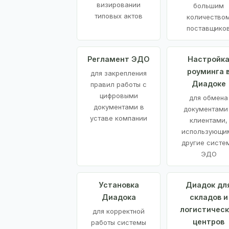
визировании
большим
типовых актов
количество
поставщико
Регламент ЭДО
Настройк
роуминга 
для закрепления
Диадоке
правил работы с
цифровыми
для обмена
документами в
документами
уставе компании
клиентами,
использующи
другие систе
ЭДО
Установка
Диадок дл
Диадока
складов и
логистическ
для корректной
центров
работы системы