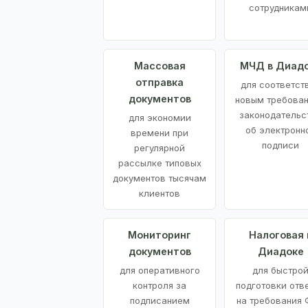
сотрудникам
Массовая
МЧД в Диад
отправка
для соответст
документов
новым требова
законодательс
для экономии
об электронн
времени при
подписи
регулярной
рассылке типовых
документов тысячам
клиентов
Мониторинг
Налоговая 
документов
Диадоке
для оперативного
для быстро
контроля за
подготовки отв
подписанием
на требования