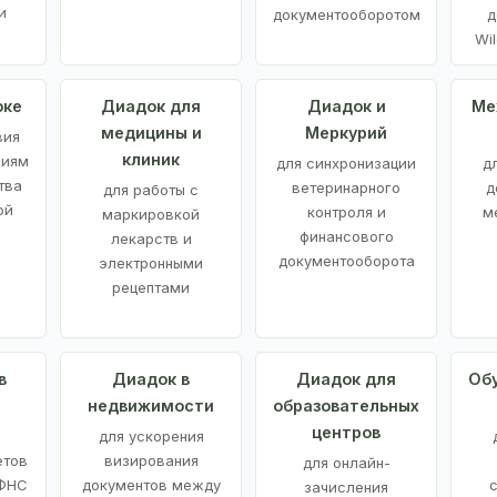
и
документооборотом
д
Wil
оке
Диадок для
Диадок и
Ме
медицины и
Меркурий
вия
клиник
ниям
для синхронизации
д
тва
ветеринарного
д
для работы с
ой
контроля и
м
маркировкой
финансового
лекарств и
документооборота
электронными
рецептами
в
Диадок в
Диадок для
Об
недвижимости
образовательных
центров
й
для ускорения
етов
визирования
для онлайн-
 ФНС
документов между
зачисления