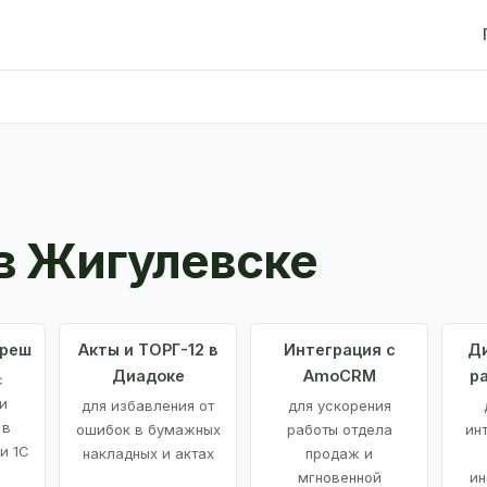
в Жигулевске
Фреш
Акты и ТОРГ-12 в
Интеграция с
Ди
Диадоке
AmoCRM
р
с
и
для избавления от
для ускорения
 в
ошибок в бумажных
работы отдела
ин
и 1С
накладных и актах
продаж и
мгновенной
ин