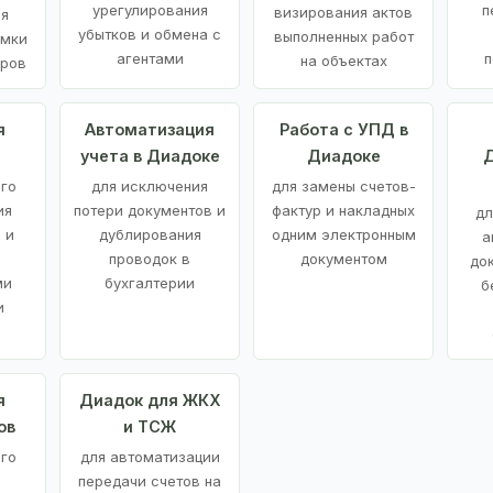
урегулирования
п
визирования актов
ия
убытков и обмена с
выполненных работ
емки
агентами
п
на объектах
аров
я
Автоматизация
Работа с УПД в
учета в Диадоке
Диадоке
Д
ого
для исключения
для замены счетов-
ия
потери документов и
фактур и накладных
дл
 и
дублирования
одним электронным
а
проводок в
документом
до
ми
бухгалтерии
б
и
я
Диадок для ЖКХ
ов
и ТСЖ
го
для автоматизации
передачи счетов на