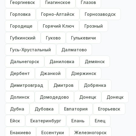
Георгиевск
Гиагинское
Глазов
Горловка
Горно-Алтайск
Горнозаводск
Городище
Горячий Ключ
Грозный
Губкинский
Гуково
Гулькевичи
Гусь-Хрустальный
Далматово
Дальнегорск
Даниловка
Демянск
Дербент
Джанкой
Дзержинск
Димитровград
Дмитров
Добрянка
Долинск
Домодедово
Донецк
Донецк
Дубна
Дубовка
Евпатория
Егорьевск
Ейск
Екатеринбург
Елань
Елец
Енакиево
Ессентуки
Железногорск