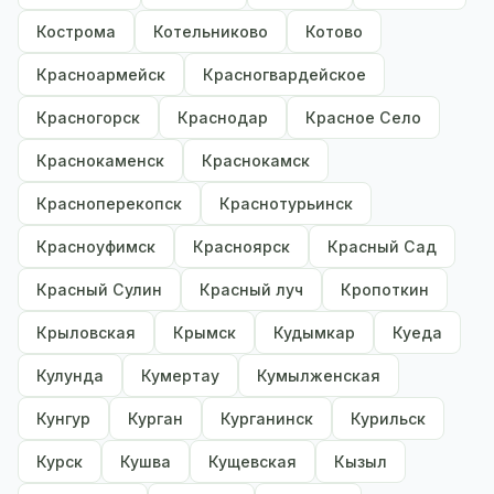
Кострома
Котельниково
Котово
Красноармейск
Красногвардейское
Красногорск
Краснодар
Красное Село
Краснокаменск
Краснокамск
Красноперекопск
Краснотурьинск
Красноуфимск
Красноярск
Красный Сад
Красный Сулин
Красный луч
Кропоткин
Крыловская
Крымск
Кудымкар
Куеда
Кулунда
Кумертау
Кумылженская
Кунгур
Курган
Курганинск
Курильск
Курск
Кушва
Кущевская
Кызыл