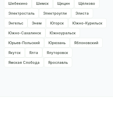
Шебекино
Шимск
Щецин
Щёлково
Электросталь
Электроугли
Элиста
Энгельс
Энем
Югорск
Южно-Курильск
Южно-Сахалинск
Южноуральск
Юрьев-Польский
Юрюзань
Яблоновский
Якутск
Ялта
Ялуторовск
Ямская Слобода
Ярославль