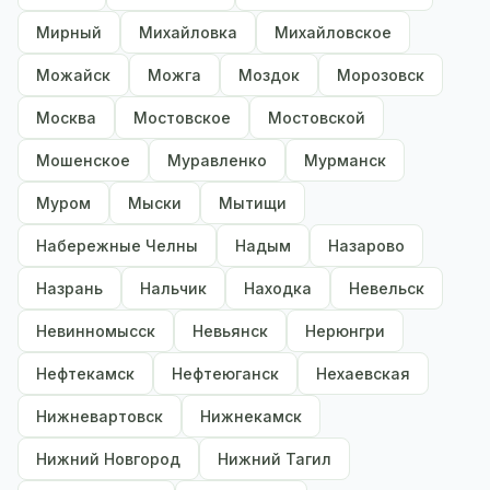
Мирный
Михайловка
Михайловское
Можайск
Можга
Моздок
Морозовск
Москва
Мостовское
Мостовской
Мошенское
Муравленко
Мурманск
Муром
Мыски
Мытищи
Набережные Челны
Надым
Назарово
Назрань
Нальчик
Находка
Невельск
Невинномысск
Невьянск
Нерюнгри
Нефтекамск
Нефтеюганск
Нехаевская
Нижневартовск
Нижнекамск
Нижний Новгород
Нижний Тагил