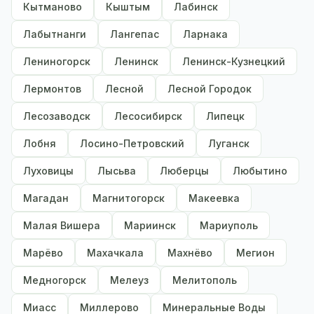
Кытманово
Кыштым
Лабинск
Лабытнанги
Лангепас
Ларнака
Лениногорск
Ленинск
Ленинск-Кузнецкий
Лермонтов
Лесной
Лесной Городок
Лесозаводск
Лесосибирск
Липецк
Лобня
Лосино-Петровский
Луганск
Луховицы
Лысьва
Люберцы
Любытино
Магадан
Магнитогорск
Макеевка
Малая Вишера
Мариинск
Мариуполь
Марёво
Махачкала
Махнёво
Мегион
Медногорск
Мелеуз
Мелитополь
Миасс
Миллерово
Минеральные Воды