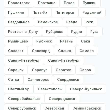
Пролетарск
Протвино
Псков
Пушкин
Пушкино
Пыть-Ях
Пятигорск
Радужный
Раздольное
Раменское
Ревда
Реж
Ростов-на-Дону
Рубцовск
Рудня
Руза
Румянцево
Рыбинск
Рязань
Саки
Салават
Салехард
Сальск
Самара
Санкт-Петербург
Санкт-Петербург
Саранск
Сарапул
Саратов
Саров
Сатка
Саяногорск
Свердловск
Светлый Яр
Севастополь
Северо-Курильск
Северобайкальск
Северодвинск
Североуральск
Северская
Семикаракорск