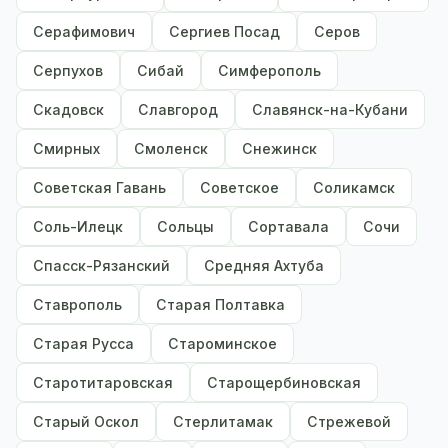
Серафимович
Сергиев Посад
Серов
Серпухов
Сибай
Симферополь
Скадовск
Славгород
Славянск-на-Кубани
Смирных
Смоленск
Снежинск
Советская Гавань
Советское
Соликамск
Соль-Илецк
Сольцы
Сортавала
Сочи
Спасск-Рязанский
Средняя Ахтуба
Ставрополь
Старая Полтавка
Старая Русса
Староминское
Старотитаровская
Старощербиновская
Старый Оскол
Стерлитамак
Стрежевой