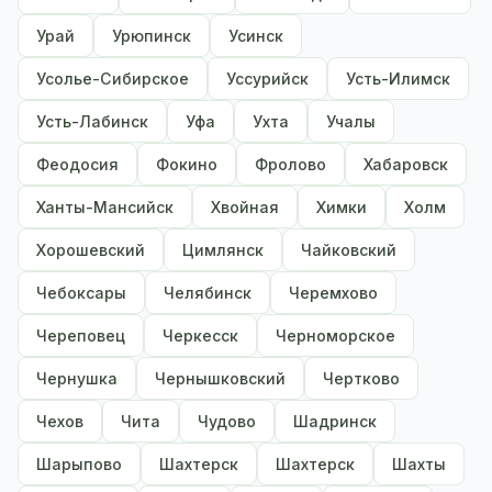
Урай
Урюпинск
Усинск
Усолье-Сибирское
Уссурийск
Усть-Илимск
Усть-Лабинск
Уфа
Ухта
Учалы
Феодосия
Фокино
Фролово
Хабаровск
Ханты-Мансийск
Хвойная
Химки
Холм
Хорошевский
Цимлянск
Чайковский
Чебоксары
Челябинск
Черемхово
Череповец
Черкесск
Черноморское
Чернушка
Чернышковский
Чертково
Чехов
Чита
Чудово
Шадринск
Шарыпово
Шахтерск
Шахтерск
Шахты