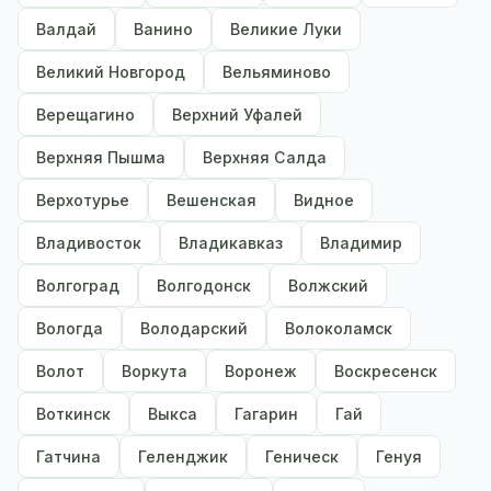
Валдай
Ванино
Великие Луки
Великий Новгород
Вельяминово
Верещагино
Верхний Уфалей
Верхняя Пышма
Верхняя Салда
Верхотурье
Вешенская
Видное
Владивосток
Владикавказ
Владимир
Волгоград
Волгодонск
Волжский
Вологда
Володарский
Волоколамск
Волот
Воркута
Воронеж
Воскресенск
Воткинск
Выкса
Гагарин
Гай
Гатчина
Геленджик
Геническ
Генуя