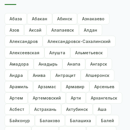
Абаза
Абакан
Абинск
Азнакаево
Азов
Аксай
Алапаевск
Алдан
Александров
Александровск-Сахалинский
Алексеевская
Алушта
Альметьевск
Амадора
Анадырь
Анапа
Ангарск
Андра
Анива
Антрацит
Апшеронск
Арамиль
Арзамас
Армавир
Арсеньев
Артем
Артемовский
Арти
Архангельск
Асбест
Астрахань
Ахтубинск
Аша
Байконур
Балаково
Балашиха
Балей