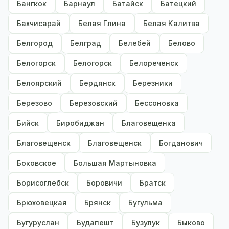
Бангкок
Барнаул
Батайск
Батецкий
Бахчисарай
Белая Глина
Белая Калитва
Белгород
Белград
Белебей
Белово
Белогорск
Белогорск
Белореченск
Белоярский
Бердянск
Березники
Березово
Березовский
Бессоновка
Бийск
Биробиджан
Благовещенка
Благовещенск
Благовещенск
Богданович
Боковское
Большая Мартыновка
Борисоглебск
Боровичи
Братск
Брюховецкая
Брянск
Бугульма
Бугуруслан
Будапешт
Бузулук
Быково