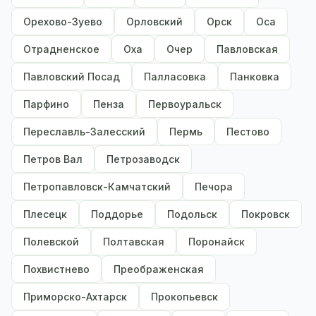
Орехово-Зуево
Орловский
Орск
Оса
Отрадненское
Оха
Очер
Павловская
Павловский Посад
Палласовка
Панковка
Парфино
Пенза
Первоуральск
Переславль-Залесский
Пермь
Пестово
Петров Вал
Петрозаводск
Петропавловск-Камчатский
Печора
Плесецк
Поддорье
Подольск
Покровск
Полевской
Полтавская
Поронайск
Похвистнево
Преображенская
Приморско-Ахтарск
Прокопьевск