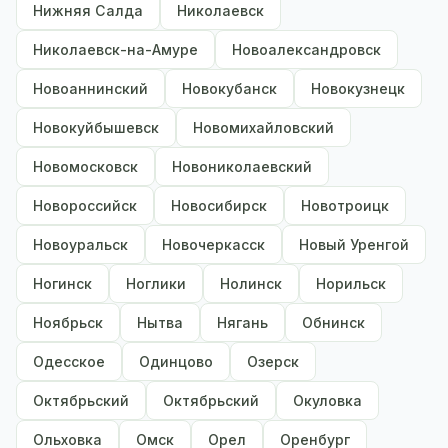
Нижняя Салда
Николаевск
Николаевск-на-Амуре
Новоалександровск
Новоаннинский
Новокубанск
Новокузнецк
Новокуйбышевск
Новомихайловский
Новомосковск
Новониколаевский
Новороссийск
Новосибирск
Новотроицк
Новоуральск
Новочеркасск
Новый Уренгой
Ногинск
Ноглики
Нолинск
Норильск
Ноябрьск
Нытва
Нягань
Обнинск
Одесское
Одинцово
Озерск
Октябрьский
Октябрьский
Окуловка
Ольховка
Омск
Орел
Оренбург