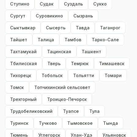
Ступино
Судак
Суздаль
Сукко
Сургут
Суровикино
Сызрань
Сыктывкар
Сысерть
Тавда
Таганрог
Тайшет
Талица
Тамбов
Тарко-Сале
Тахтамукай
Тацинская
Ташкент
Тбилисская
Тверь
Темрюк
Тимашевск
Тихорецк
Тобольск
Тольятти
Томари
Томск
Топчихинский сельсовет
Трехгорный
Троицко-Печорск
Трудобеликовский
Туапсе
Тула
Туринск
Тучково
Тымовское
Тында
Тюмень
Углегорск
Улан-Удэ
Ульяновск