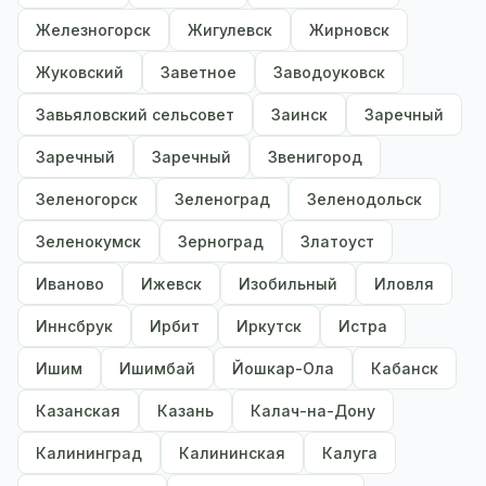
Железногорск
Жигулевск
Жирновск
Жуковский
Заветное
Заводоуковск
Завьяловский сельсовет
Заинск
Заречный
Заречный
Заречный
Звенигород
Зеленогорск
Зеленоград
Зеленодольск
Зеленокумск
Зерноград
Златоуст
Иваново
Ижевск
Изобильный
Иловля
Иннсбрук
Ирбит
Иркутск
Истра
Ишим
Ишимбай
Йошкар-Ола
Кабанск
Казанская
Казань
Калач-на-Дону
Калининград
Калининская
Калуга