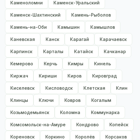
Каменоломни
Каменск-Уральский
Каменск-Шахтинский
Камень-Рыболов
Камень-на-Оби
Камышин
Камышлов
Каневская
Канск
Карагай
Карачаевск
Карпинск
Карталы
Катайск
Качканар
Кемерово
Керчь
Кимры
Кинель
Киржач
Кириши
Киров
Кировград
Киселевск
Кисловодск
Клетская
Клин
Клинцы
Ключи
Ковров
Когалым
Козьмодемьянск
Коломна
Коммунарка
Комсомольск-на-Амуре
Кондрово
Копейск
Кореновск
Коркино
Королёв
Корсаков