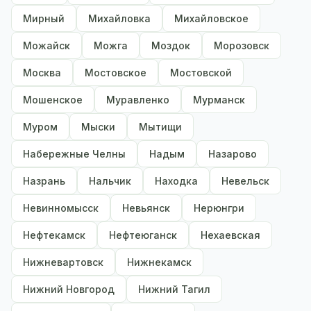
Мирный
Михайловка
Михайловское
Можайск
Можга
Моздок
Морозовск
Москва
Мостовское
Мостовской
Мошенское
Муравленко
Мурманск
Муром
Мыски
Мытищи
Набережные Челны
Надым
Назарово
Назрань
Нальчик
Находка
Невельск
Невинномысск
Невьянск
Нерюнгри
Нефтекамск
Нефтеюганск
Нехаевская
Нижневартовск
Нижнекамск
Нижний Новгород
Нижний Тагил