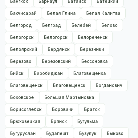
Бангкок
Барнаул
Батайск
Батецкий
Бахчисарай
Белая Глина
Белая Калитва
Белгород
Белград
Белебей
Белово
Белогорск
Белогорск
Белореченск
Белоярский
Бердянск
Березники
Березово
Березовский
Бессоновка
Бийск
Биробиджан
Благовещенка
Благовещенск
Благовещенск
Богданович
Боковское
Большая Мартыновка
Борисоглебск
Боровичи
Братск
Брюховецкая
Брянск
Бугульма
Бугуруслан
Будапешт
Бузулук
Быково