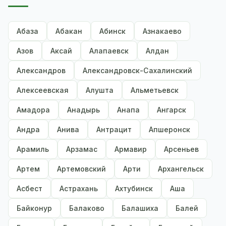
Абаза
Абакан
Абинск
Азнакаево
Азов
Аксай
Алапаевск
Алдан
Александров
Александровск-Сахалинский
Алексеевская
Алушта
Альметьевск
Амадора
Анадырь
Анапа
Ангарск
Андра
Анива
Антрацит
Апшеронск
Арамиль
Арзамас
Армавир
Арсеньев
Артем
Артемовский
Арти
Архангельск
Асбест
Астрахань
Ахтубинск
Аша
Байконур
Балаково
Балашиха
Балей