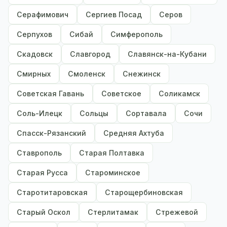
Серафимович
Сергиев Посад
Серов
Серпухов
Сибай
Симферополь
Скадовск
Славгород
Славянск-на-Кубани
Смирных
Смоленск
Снежинск
Советская Гавань
Советское
Соликамск
Соль-Илецк
Сольцы
Сортавала
Сочи
Спасск-Рязанский
Средняя Ахтуба
Ставрополь
Старая Полтавка
Старая Русса
Староминское
Старотитаровская
Старощербиновская
Старый Оскол
Стерлитамак
Стрежевой