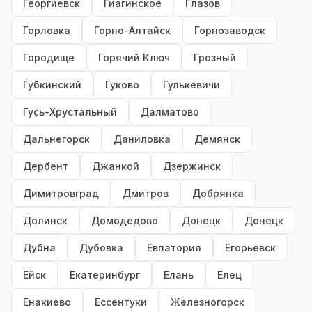
Георгиевск
Гиагинское
Глазов
Горловка
Горно-Алтайск
Горнозаводск
Городище
Горячий Ключ
Грозный
Губкинский
Гуково
Гулькевичи
Гусь-Хрустальный
Далматово
Дальнегорск
Даниловка
Демянск
Дербент
Джанкой
Дзержинск
Димитровград
Дмитров
Добрянка
Долинск
Домодедово
Донецк
Донецк
Дубна
Дубовка
Евпатория
Егорьевск
Ейск
Екатеринбург
Елань
Елец
Енакиево
Ессентуки
Железногорск