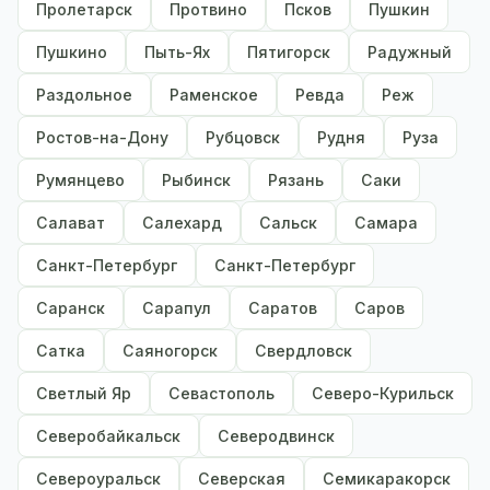
Пролетарск
Протвино
Псков
Пушкин
Пушкино
Пыть-Ях
Пятигорск
Радужный
Раздольное
Раменское
Ревда
Реж
Ростов-на-Дону
Рубцовск
Рудня
Руза
Румянцево
Рыбинск
Рязань
Саки
Салават
Салехард
Сальск
Самара
Санкт-Петербург
Санкт-Петербург
Саранск
Сарапул
Саратов
Саров
Сатка
Саяногорск
Свердловск
Светлый Яр
Севастополь
Северо-Курильск
Северобайкальск
Северодвинск
Североуральск
Северская
Семикаракорск