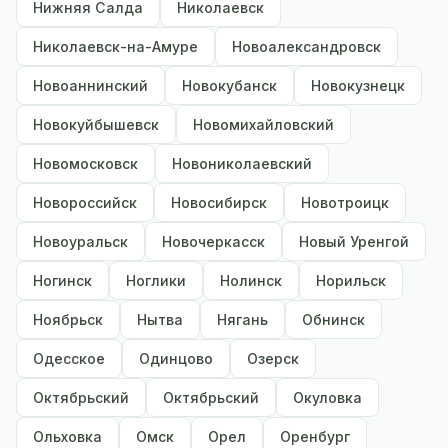
Нижняя Салда
Николаевск
Николаевск-на-Амуре
Новоалександровск
Новоаннинский
Новокубанск
Новокузнецк
Новокуйбышевск
Новомихайловский
Новомосковск
Новониколаевский
Новороссийск
Новосибирск
Новотроицк
Новоуральск
Новочеркасск
Новый Уренгой
Ногинск
Ноглики
Нолинск
Норильск
Ноябрьск
Нытва
Нягань
Обнинск
Одесское
Одинцово
Озерск
Октябрьский
Октябрьский
Окуловка
Ольховка
Омск
Орел
Оренбург