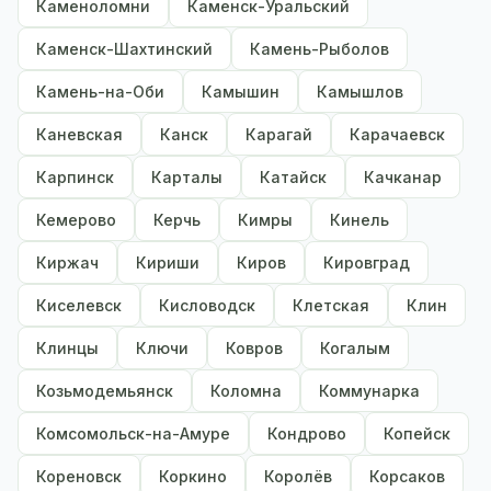
Каменоломни
Каменск-Уральский
Каменск-Шахтинский
Камень-Рыболов
Камень-на-Оби
Камышин
Камышлов
Каневская
Канск
Карагай
Карачаевск
Карпинск
Карталы
Катайск
Качканар
Кемерово
Керчь
Кимры
Кинель
Киржач
Кириши
Киров
Кировград
Киселевск
Кисловодск
Клетская
Клин
Клинцы
Ключи
Ковров
Когалым
Козьмодемьянск
Коломна
Коммунарка
Комсомольск-на-Амуре
Кондрово
Копейск
Кореновск
Коркино
Королёв
Корсаков