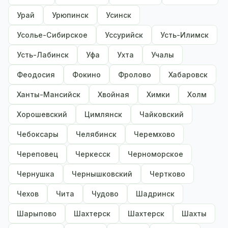
Урай
Урюпинск
Усинск
Усолье-Сибирское
Уссурийск
Усть-Илимск
Усть-Лабинск
Уфа
Ухта
Учалы
Феодосия
Фокино
Фролово
Хабаровск
Ханты-Мансийск
Хвойная
Химки
Холм
Хорошевский
Цимлянск
Чайковский
Чебоксары
Челябинск
Черемхово
Череповец
Черкесск
Черноморское
Чернушка
Чернышковский
Чертково
Чехов
Чита
Чудово
Шадринск
Шарыпово
Шахтерск
Шахтерск
Шахты