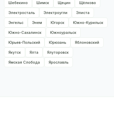
Шебекино
Шимск
Щецин
Щёлково
Электросталь
Электроугли
Элиста
Энгельс
Энем
Югорск
Южно-Курильск
Южно-Сахалинск
Южноуральск
Юрьев-Польский
Юрюзань
Яблоновский
Якутск
Ялта
Ялуторовск
Ямская Слобода
Ярославль