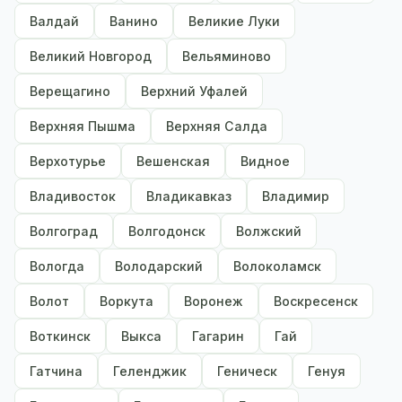
Валдай
Ванино
Великие Луки
Великий Новгород
Вельяминово
Верещагино
Верхний Уфалей
Верхняя Пышма
Верхняя Салда
Верхотурье
Вешенская
Видное
Владивосток
Владикавказ
Владимир
Волгоград
Волгодонск
Волжский
Вологда
Володарский
Волоколамск
Волот
Воркута
Воронеж
Воскресенск
Воткинск
Выкса
Гагарин
Гай
Гатчина
Геленджик
Геническ
Генуя