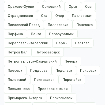
Орехово-Зуево
Орловский
Орск
Оса
Отрадненское
Оха
Очер
Павловская
Павловский Посад
Палласовка
Панковка
Парфино
Пенза
Первоуральск
Переславль-Залесский
Пермь
Пестово
Петров Вал
Петрозаводск
Петропавловск-Камчатский
Печора
Плесецк
Поддорье
Подольск
Покровск
Полевской
Полтавская
Поронайск
Похвистнево
Преображенская
Приморско-Ахтарск
Прокопьевск