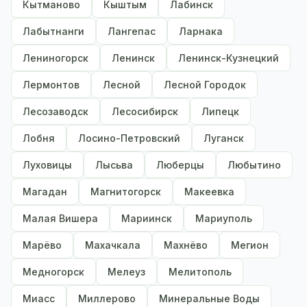
Кытманово
Кыштым
Лабинск
Лабытнанги
Лангепас
Ларнака
Лениногорск
Ленинск
Ленинск-Кузнецкий
Лермонтов
Лесной
Лесной Городок
Лесозаводск
Лесосибирск
Липецк
Лобня
Лосино-Петровский
Луганск
Луховицы
Лысьва
Люберцы
Любытино
Магадан
Магнитогорск
Макеевка
Малая Вишера
Мариинск
Мариуполь
Марёво
Махачкала
Махнёво
Мегион
Медногорск
Мелеуз
Мелитополь
Миасс
Миллерово
Минеральные Воды