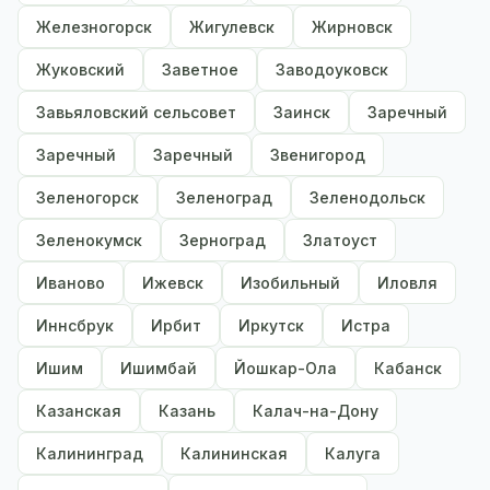
Железногорск
Жигулевск
Жирновск
Жуковский
Заветное
Заводоуковск
Завьяловский сельсовет
Заинск
Заречный
Заречный
Заречный
Звенигород
Зеленогорск
Зеленоград
Зеленодольск
Зеленокумск
Зерноград
Златоуст
Иваново
Ижевск
Изобильный
Иловля
Иннсбрук
Ирбит
Иркутск
Истра
Ишим
Ишимбай
Йошкар-Ола
Кабанск
Казанская
Казань
Калач-на-Дону
Калининград
Калининская
Калуга