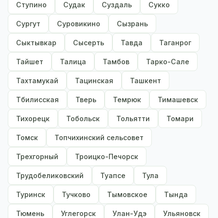
Ступино
Судак
Суздаль
Сукко
Сургут
Суровикино
Сызрань
Сыктывкар
Сысерть
Тавда
Таганрог
Тайшет
Талица
Тамбов
Тарко-Сале
Тахтамукай
Тацинская
Ташкент
Тбилисская
Тверь
Темрюк
Тимашевск
Тихорецк
Тобольск
Тольятти
Томари
Томск
Топчихинский сельсовет
Трехгорный
Троицко-Печорск
Трудобеликовский
Туапсе
Тула
Туринск
Тучково
Тымовское
Тында
Тюмень
Углегорск
Улан-Удэ
Ульяновск