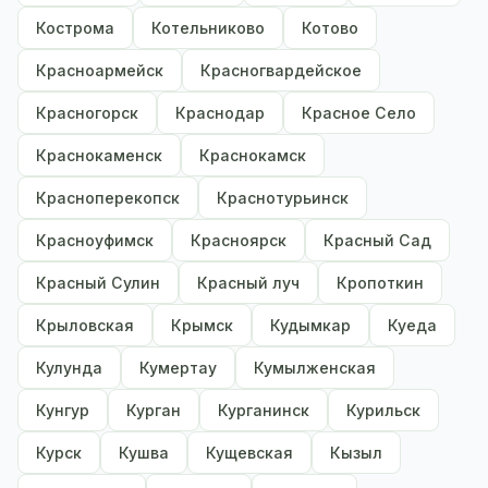
Кострома
Котельниково
Котово
Красноармейск
Красногвардейское
Красногорск
Краснодар
Красное Село
Краснокаменск
Краснокамск
Красноперекопск
Краснотурьинск
Красноуфимск
Красноярск
Красный Сад
Красный Сулин
Красный луч
Кропоткин
Крыловская
Крымск
Кудымкар
Куеда
Кулунда
Кумертау
Кумылженская
Кунгур
Курган
Курганинск
Курильск
Курск
Кушва
Кущевская
Кызыл