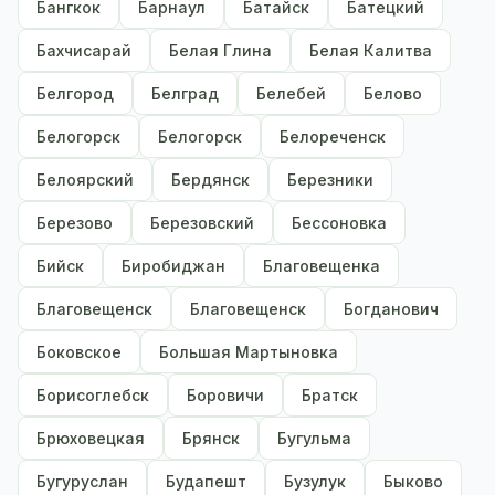
Бангкок
Барнаул
Батайск
Батецкий
Бахчисарай
Белая Глина
Белая Калитва
Белгород
Белград
Белебей
Белово
Белогорск
Белогорск
Белореченск
Белоярский
Бердянск
Березники
Березово
Березовский
Бессоновка
Бийск
Биробиджан
Благовещенка
Благовещенск
Благовещенск
Богданович
Боковское
Большая Мартыновка
Борисоглебск
Боровичи
Братск
Брюховецкая
Брянск
Бугульма
Бугуруслан
Будапешт
Бузулук
Быково