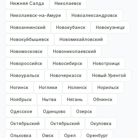
Нижняя Салда
Николаевск
Николаевск-на-Амуре
Новоалександровск
Новоаннинский
Новокубанск
Новокузнецк
Новокуйбышевск
Новомихайловский
Новомосковск
Новониколаевский
Новороссийск
Новосибирск
Новотроицк
Новоуральск
Новочеркасск
Новый Уренгой
Ногинск
Ноглики
Нолинск
Норильск
Ноябрьск
Нытва
Нягань
Обнинск
Одесское
Одинцово
Озерск
Октябрьский
Октябрьский
Окуловка
Ольховка
Омск
Орел
Оренбург