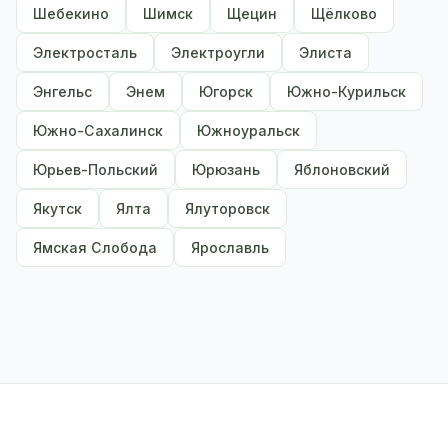
Шебекино
Шимск
Щецин
Щёлково
Электросталь
Электроугли
Элиста
Энгельс
Энем
Югорск
Южно-Курильск
Южно-Сахалинск
Южноуральск
Юрьев-Польский
Юрюзань
Яблоновский
Якутск
Ялта
Ялуторовск
Ямская Слобода
Ярославль