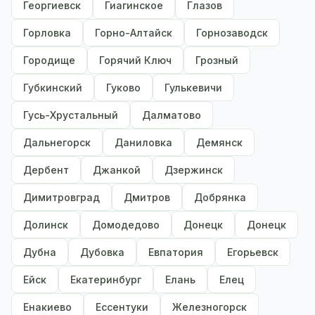
Георгиевск
Гиагинское
Глазов
Горловка
Горно-Алтайск
Горнозаводск
Городище
Горячий Ключ
Грозный
Губкинский
Гуково
Гулькевичи
Гусь-Хрустальный
Далматово
Дальнегорск
Даниловка
Демянск
Дербент
Джанкой
Дзержинск
Димитровград
Дмитров
Добрянка
Долинск
Домодедово
Донецк
Донецк
Дубна
Дубовка
Евпатория
Егорьевск
Ейск
Екатеринбург
Елань
Елец
Енакиево
Ессентуки
Железногорск