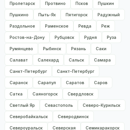
Пролетарск
Протвино
Псков
Пушкин
Пушкино
Пыть-Ях
Пятигорск
Радужный
Раздольное
Раменское
Ревда
Реж
Ростов-на-Дону
Рубцовск
Рудня
Руза
Румянцево
Рыбинск
Рязань
Саки
Салават
Салехард
Сальск
Самара
Санкт-Петербург
Санкт-Петербург
Саранск
Сарапул
Саратов
Саров
Сатка
Саяногорск
Свердловск
Светлый Яр
Севастополь
Северо-Курильск
Северобайкальск
Северодвинск
Североуральск
Северская
Семикаракорск