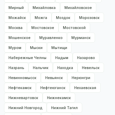
Мирный
Михайловка
Михайловское
Можайск
Можга
Моздок
Морозовск
Москва
Мостовское
Мостовской
Мошенское
Муравленко
Мурманск
Муром
Мыски
Мытищи
Набережные Челны
Надым
Назарово
Назрань
Нальчик
Находка
Невельск
Невинномысск
Невьянск
Нерюнгри
Нефтекамск
Нефтеюганск
Нехаевская
Нижневартовск
Нижнекамск
Нижний Новгород
Нижний Тагил