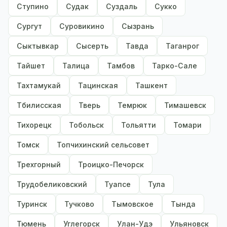
Ступино
Судак
Суздаль
Сукко
Сургут
Суровикино
Сызрань
Сыктывкар
Сысерть
Тавда
Таганрог
Тайшет
Талица
Тамбов
Тарко-Сале
Тахтамукай
Тацинская
Ташкент
Тбилисская
Тверь
Темрюк
Тимашевск
Тихорецк
Тобольск
Тольятти
Томари
Томск
Топчихинский сельсовет
Трехгорный
Троицко-Печорск
Трудобеликовский
Туапсе
Тула
Туринск
Тучково
Тымовское
Тында
Тюмень
Углегорск
Улан-Удэ
Ульяновск