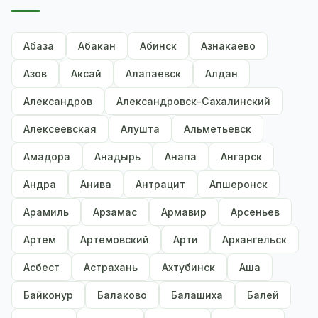
Абаза
Абакан
Абинск
Азнакаево
Азов
Аксай
Алапаевск
Алдан
Александров
Александровск-Сахалинский
Алексеевская
Алушта
Альметьевск
Амадора
Анадырь
Анапа
Ангарск
Андра
Анива
Антрацит
Апшеронск
Арамиль
Арзамас
Армавир
Арсеньев
Артем
Артемовский
Арти
Архангельск
Асбест
Астрахань
Ахтубинск
Аша
Байконур
Балаково
Балашиха
Балей