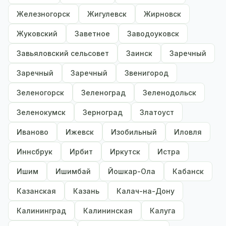
Железногорск
Жигулевск
Жирновск
Жуковский
Заветное
Заводоуковск
Завьяловский сельсовет
Заинск
Заречный
Заречный
Заречный
Звенигород
Зеленогорск
Зеленоград
Зеленодольск
Зеленокумск
Зерноград
Златоуст
Иваново
Ижевск
Изобильный
Иловля
Иннсбрук
Ирбит
Иркутск
Истра
Ишим
Ишимбай
Йошкар-Ола
Кабанск
Казанская
Казань
Калач-на-Дону
Калининград
Калининская
Калуга