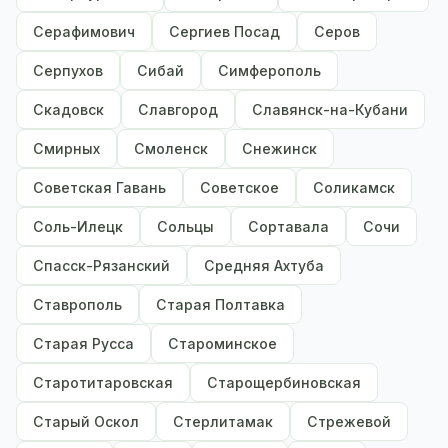
Серафимович
Сергиев Посад
Серов
Серпухов
Сибай
Симферополь
Скадовск
Славгород
Славянск-на-Кубани
Смирных
Смоленск
Снежинск
Советская Гавань
Советское
Соликамск
Соль-Илецк
Сольцы
Сортавала
Сочи
Спасск-Рязанский
Средняя Ахтуба
Ставрополь
Старая Полтавка
Старая Русса
Староминское
Старотитаровская
Старощербиновская
Старый Оскол
Стерлитамак
Стрежевой