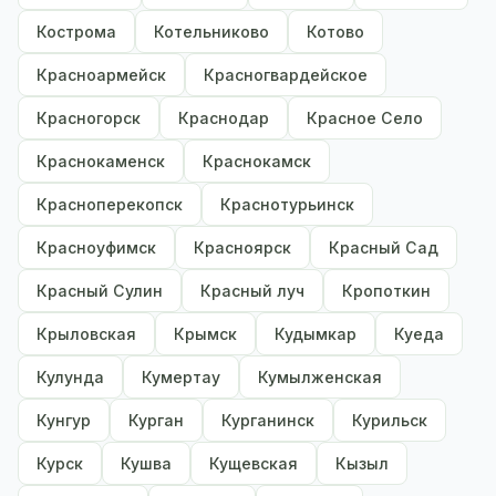
Кострома
Котельниково
Котово
Красноармейск
Красногвардейское
Красногорск
Краснодар
Красное Село
Краснокаменск
Краснокамск
Красноперекопск
Краснотурьинск
Красноуфимск
Красноярск
Красный Сад
Красный Сулин
Красный луч
Кропоткин
Крыловская
Крымск
Кудымкар
Куеда
Кулунда
Кумертау
Кумылженская
Кунгур
Курган
Курганинск
Курильск
Курск
Кушва
Кущевская
Кызыл