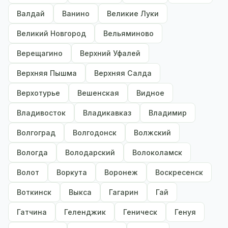
Валдай
Ванино
Великие Луки
Великий Новгород
Вельяминово
Верещагино
Верхний Уфалей
Верхняя Пышма
Верхняя Салда
Верхотурье
Вешенская
Видное
Владивосток
Владикавказ
Владимир
Волгоград
Волгодонск
Волжский
Вологда
Володарский
Волоколамск
Волот
Воркута
Воронеж
Воскресенск
Воткинск
Выкса
Гагарин
Гай
Гатчина
Геленджик
Геническ
Генуя