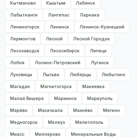
Кытманово
Кыштым
Лабинск
Лабытнанги
Лангепас
Ларнака
Лениногорск
Ленинск
Ленинск-Кузнецкий
Лермонтов
Лесной
Лесной Городок
Лесозаводск
Лесосибирск
Липецк
Лобня
Лосино-Петровский
Луганск
Луховицы
Лысьва
Люберцы
Любытино
Магадан
Магнитогорск
Макеевка
Малая Вишера
Мариинск
Мариуполь
Марёво
Махачкала
Махнёво
Мегион
Медногорск
Мелеуз
Мелитополь
Миасс
Миллерово
Минеральные Воды