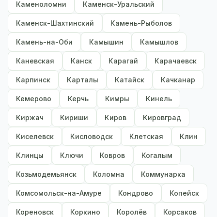
Каменоломни
Каменск-Уральский
Каменск-Шахтинский
Камень-Рыболов
Камень-на-Оби
Камышин
Камышлов
Каневская
Канск
Карагай
Карачаевск
Карпинск
Карталы
Катайск
Качканар
Кемерово
Керчь
Кимры
Кинель
Киржач
Кириши
Киров
Кировград
Киселевск
Кисловодск
Клетская
Клин
Клинцы
Ключи
Ковров
Когалым
Козьмодемьянск
Коломна
Коммунарка
Комсомольск-на-Амуре
Кондрово
Копейск
Кореновск
Коркино
Королёв
Корсаков