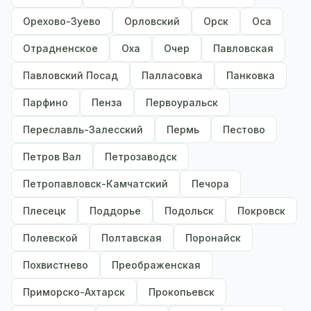
Орехово-Зуево
Орловский
Орск
Оса
Отрадненское
Оха
Очер
Павловская
Павловский Посад
Палласовка
Панковка
Парфино
Пенза
Первоуральск
Переславль-Залесский
Пермь
Пестово
Петров Вал
Петрозаводск
Петропавловск-Камчатский
Печора
Плесецк
Поддорье
Подольск
Покровск
Полевской
Полтавская
Поронайск
Похвистнево
Преображенская
Приморско-Ахтарск
Прокопьевск