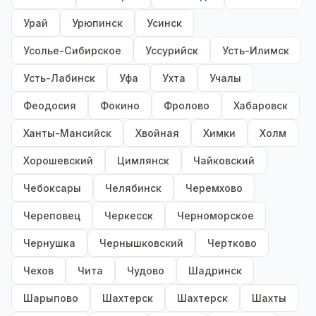
Урай
Урюпинск
Усинск
Усолье-Сибирское
Уссурийск
Усть-Илимск
Усть-Лабинск
Уфа
Ухта
Учалы
Феодосия
Фокино
Фролово
Хабаровск
Ханты-Мансийск
Хвойная
Химки
Холм
Хорошевский
Цимлянск
Чайковский
Чебоксары
Челябинск
Черемхово
Череповец
Черкесск
Черноморское
Чернушка
Чернышковский
Чертково
Чехов
Чита
Чудово
Шадринск
Шарыпово
Шахтерск
Шахтерск
Шахты