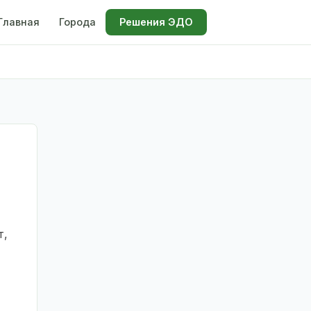
Главная
Города
Решения ЭДО
т,