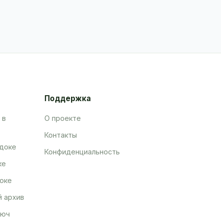
Поддержка
 в
О проекте
Контакты
адоке
Конфиденциальность
ке
оке
й архив
люч